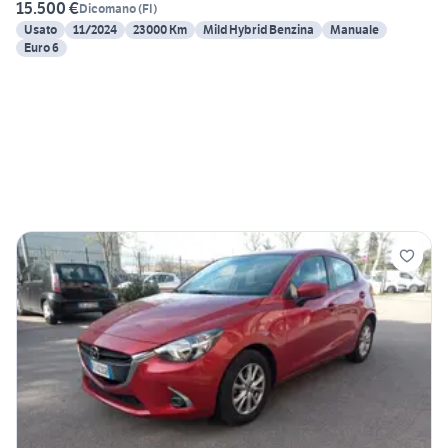
15.500 €
Dicomano
(
FI
)
Usato
11/2024
23000 Km
Mild Hybrid Benzina
Manuale
Euro 6