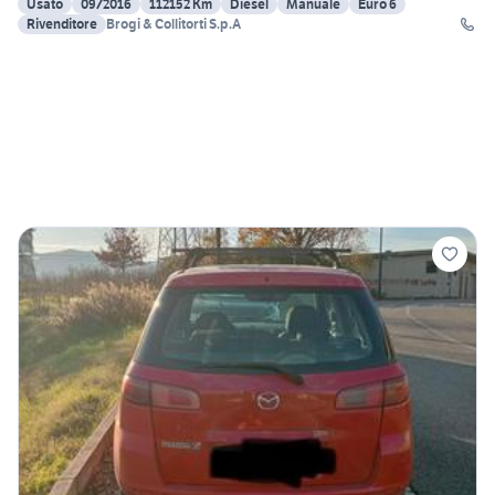
Usato
09/2016
112152 Km
Diesel
Manuale
Euro 6
Rivenditore
Brogi & Collitorti S.p.A