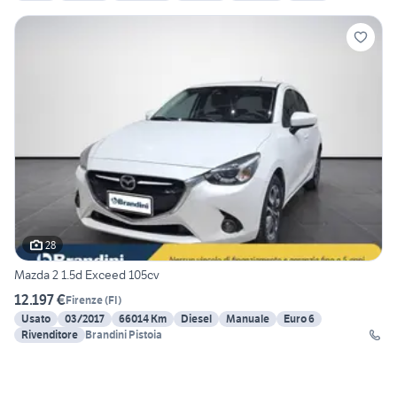
28
Mazda 2 1.5d Exceed 105cv
12.197 €
Firenze
(
FI
)
Usato
03/2017
66014 Km
Diesel
Manuale
Euro 6
Rivenditore
Brandini Pistoia