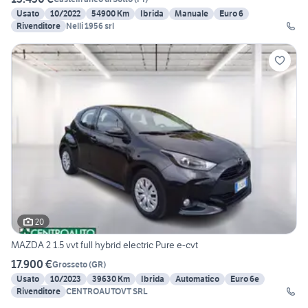
Usato
10/2022
54900 Km
Ibrida
Manuale
Euro 6
Rivenditore
Nelli 1956 srl
20
MAZDA 2 1.5 vvt full hybrid electric Pure e-cvt
17.900 €
Grosseto
(
GR
)
Usato
10/2023
39630 Km
Ibrida
Automatico
Euro 6e
Rivenditore
CENTROAUTOVT SRL