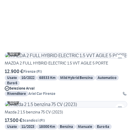
11
MAZDA 2 FULL HYBRID ELECTRIC 1.5 VVT AGILE 5 PORTE
12.900 €
Firenze
(
FI
)
Usato
10/2022
68533 Km
Mild Hybrid Benzina
Automatico
Euro 6
Selezione Arval
Rivenditore
Ariel Car Firenze
6
Mazda 2 1.5 benzina 75 CV (2023)
17.500 €
Scandicci
(
FI
)
Usato
11/2023
18000 Km
Benzina
Manuale
Euro 6a