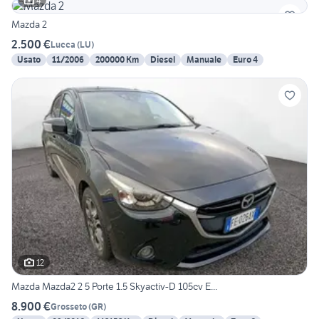
4
Mazda 2
2.500 €
Lucca
(
LU
)
Usato
11/2006
200000 Km
Diesel
Manuale
Euro 4
12
Mazda Mazda2 2 5 Porte 1.5 Skyactiv-D 105cv E...
8.900 €
Grosseto
(
GR
)