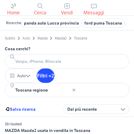
Home
Cerca
Vendi
Messaggi
panda auto Lucca provincia
ford puma Toscana
suz
Ricerche
Subito
Auto
Mazda
Mazda2
Toscana
Cosa cerchi?
Filtri +2
Auto
Salva ricerca
Dal più recente
20 risultati
MAZDA Mazda2 usata in vendita in Toscana