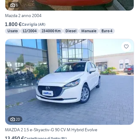
6
Mazda 2 anno 2004
1.800 €
Cavriglia
(
AR
)
Usato
12/2004
234000 Km
Diesel
Manuale
Euro 4
20
MAZDA 2 1.5 e-Skyactiv-G 90 CV M Hybrid Evolve
13.450 €
Castelfranco di Sotto
(
PI
)