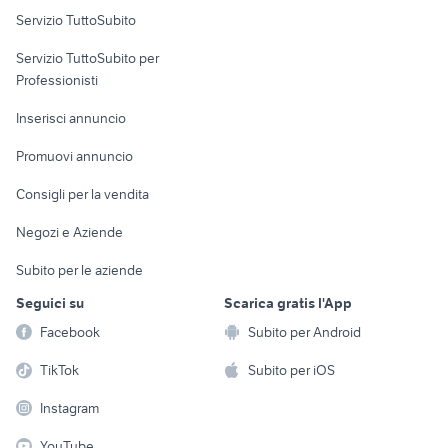
Servizio TuttoSubito
elettronica
per la casa e la
sports e hobby
Servizio TuttoSubito per
persona
Informatica
Animali
Professionisti
Arredamento e
Console e
Accessori per
Casalinghi
Inserisci annuncio
Videogiochi
animali
Elettrodomestici
Promuovi annuncio
Audio/Video
Musica e Film
Giardino e Fai da te
Consigli per la vendita
Fotografia
Libri e Riviste
Abbigliamento e
Negozi e Aziende
Telefonia
Strumenti Musicali
Accessori
Subito per le aziende
Sports
Tutto per i bambini
Seguici su
Scarica gratis l'App
Biciclette
Facebook
Subito per Android
Collezionismo
TikTok
Subito per iOS
Instagram
YouTube