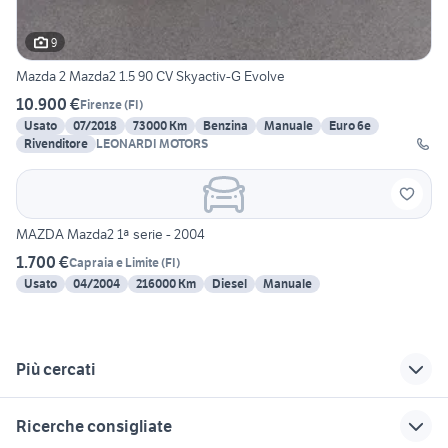
9
Mazda 2 Mazda2 1.5 90 CV Skyactiv-G Evolve
10.900 €
Firenze
(
FI
)
Usato
07/2018
73000 Km
Benzina
Manuale
Euro 6e
Rivenditore
LEONARDI MOTORS
MAZDA Mazda2 1ª serie - 2004
1.700 €
Capraia e Limite
(
FI
)
Usato
04/2004
216000 Km
Diesel
Manuale
Più cercati
Correlati
Richerche simili
Suggerimenti
Ricerche consigliate
porsche firenze
auto usate chieti
mitsubishi 3000 gt