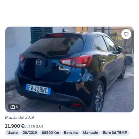
6
Mazda del 2019
11.900 €
Lucca
(
LU
)
Usato
06/2019
68900 Km
Benzina
Manuale
Euro 6d-TEMP