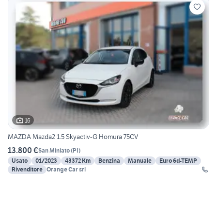
16
MAZDA Mazda2 1.5 Skyactiv-G Homura 75CV
13.800 €
San Miniato
(
PI
)
Usato
01/2023
43372 Km
Benzina
Manuale
Euro 6d-TEMP
Rivenditore
Orange Car srl