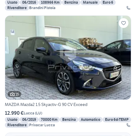
Usato
06/2016
108966 Km
Benzina
Manuale
Euro 6
Rivenditore
Brandini Pistoia
15
MAZDA Mazda2 1.5 Skyactiv-G 90 CV Exceed
12.990 €
Lucca
(
LU
)
Usato
06/2019
70000 Km
Benzina
Automatico
Euro 6d-TEMP
Rivenditore
Privacar Lucca