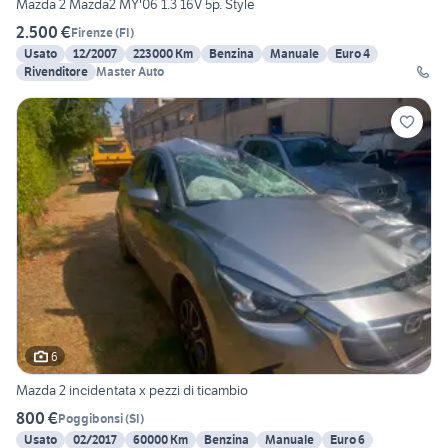
Mazda 2 Mazda2 MY'06 1.3 16V 5p. Style
2.500 €
Firenze
(
FI
)
Usato
12/2007
223000 Km
Benzina
Manuale
Euro 4
Rivenditore
Master Auto
6
Mazda 2 incidentata x pezzi di ticambio
800 €
Poggibonsi
(
SI
)
Usato
02/2017
60000 Km
Benzina
Manuale
Euro 6