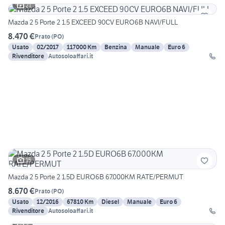
21
Mazda 2 5 Porte 2 1.5 EXCEED 90CV EURO6B NAVI/FULL
8.470 €
Prato
(
PO
)
Usato
02/2017
117000 Km
Benzina
Manuale
Euro 6
Rivenditore
Autosoloaffari.it
15
Mazda 2 5 Porte 2 1.5D EURO6B 67.000KM RATE/PERMUT
8.670 €
Prato
(
PO
)
Usato
12/2016
67810 Km
Diesel
Manuale
Euro 6
Rivenditore
Autosoloaffari.it