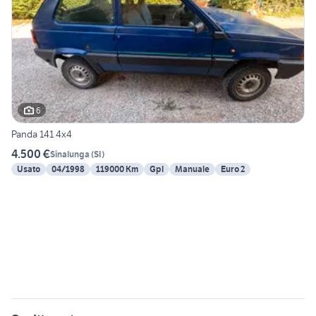
6
Panda 141 4x4
4.500 €
Sinalunga
(
SI
)
Usato
04/1998
119000 Km
Gpl
Manuale
Euro 2