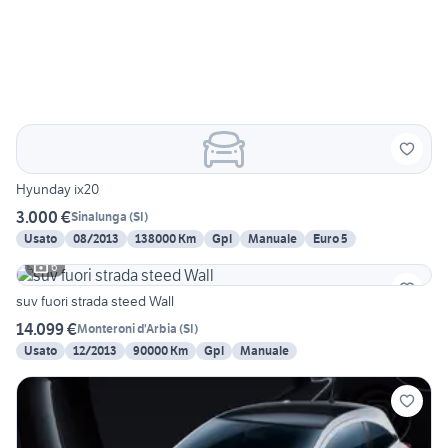
Hyunday ix20
3.000 €
Sinalunga
(
SI
)
Usato
08/2013
138000 Km
Gpl
Manuale
Euro 5
6
suv fuori strada steed Wall
14.099 €
Monteroni d'Arbia
(
SI
)
Usato
12/2013
90000 Km
Gpl
Manuale