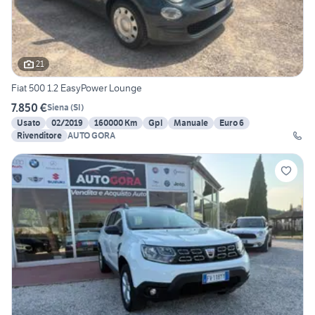
21
Fiat 500 1.2 EasyPower Lounge
7.850 €
Siena
(
SI
)
Usato
02/2019
160000 Km
Gpl
Manuale
Euro 6
Rivenditore
AUTO GORA