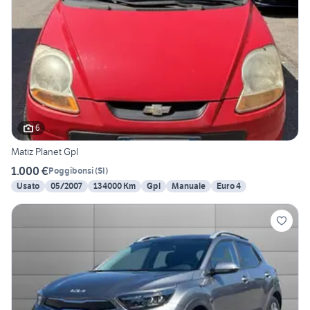
6
Matiz Planet Gpl
1.000 €
Poggibonsi
(
SI
)
Usato
05/2007
134000 Km
Gpl
Manuale
Euro 4