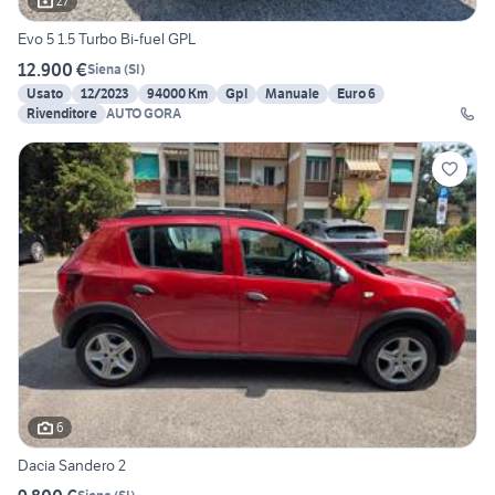
27
Evo 5 1.5 Turbo Bi-fuel GPL
12.900 €
Siena
(
SI
)
Usato
12/2023
94000 Km
Gpl
Manuale
Euro 6
Rivenditore
AUTO GORA
6
Dacia Sandero 2