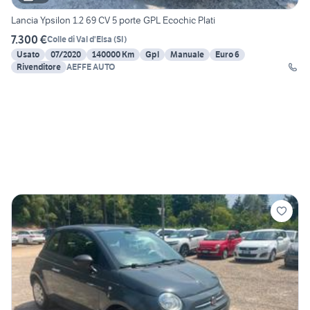
Lancia Ypsilon 1.2 69 CV 5 porte GPL Ecochic Plati
7.300 €
Colle di Val d'Elsa
(
SI
)
Usato
07/2020
140000 Km
Gpl
Manuale
Euro 6
Rivenditore
AEFFE AUTO