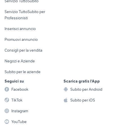
Servizio TuttoSubito
elettronica
per la casa e la
sports e hobby
Servizio TuttoSubito per
persona
Informatica
Animali
Professionisti
Arredamento e
Console e
Accessori per
Casalinghi
Inserisci annuncio
Videogiochi
animali
Elettrodomestici
Promuovi annuncio
Audio/Video
Musica e Film
Giardino e Fai da te
Consigli per la vendita
Fotografia
Libri e Riviste
Abbigliamento e
Negozi e Aziende
Telefonia
Strumenti Musicali
Accessori
Subito per le aziende
Sports
Tutto per i bambini
Seguici su
Scarica gratis l'App
Biciclette
Facebook
Subito per Android
Collezionismo
TikTok
Subito per iOS
Instagram
YouTube