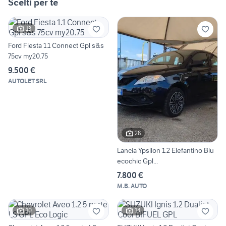
Scelti per te
13
Ford Fiesta 1.1 Connect Gpl s&s
75cv my20.75
9.500 €
AUTOLET SRL
28
Lancia Ypsilon 1.2 Elefantino Blu
ecochic Gpl...
7.800 €
M.B. AUTO
10
14