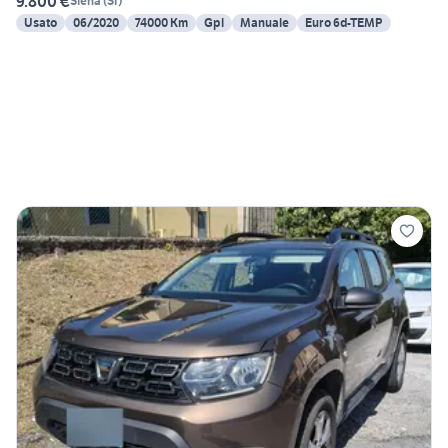
9.800 €
Siena
(
SI
)
Usato
06/2020
74000 Km
Gpl
Manuale
Euro 6d-TEMP