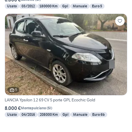
Usato
03/2012
180000 Km
Gpl
Manuale
Euro 5
5
LANCIA Ypsilon 1.2 69 CV 5 porte GPL Ecochic Gold
8.000 €
Montepulciano
(
SI
)
Usato
04/2016
208000 Km
Gpl
Manuale
Euro 6b