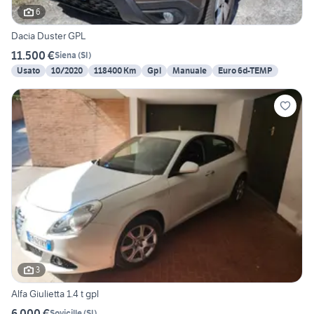
6
Dacia Duster GPL
11.500 €
Siena
(
SI
)
Usato
10/2020
118400 Km
Gpl
Manuale
Euro 6d-TEMP
3
Alfa Giulietta 1.4 t gpl
6.000 €
Sovicille
(
SI
)