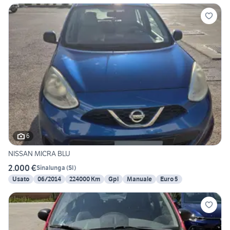
6
NISSAN MICRA BLU
2.000 €
Sinalunga
(
SI
)
Usato
06/2014
224000 Km
Gpl
Manuale
Euro 5