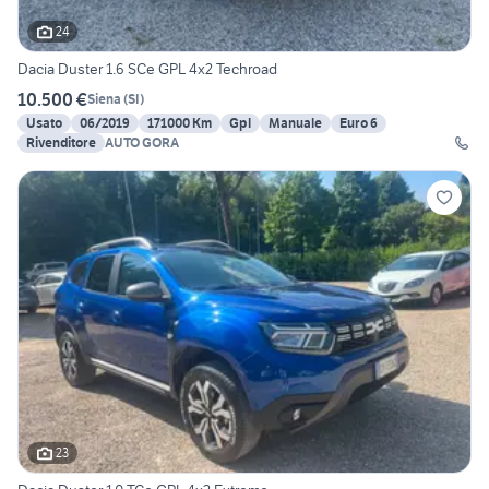
24
Dacia Duster 1.6 SCe GPL 4x2 Techroad
10.500 €
Siena
(
SI
)
Usato
06/2019
171000 Km
Gpl
Manuale
Euro 6
Rivenditore
AUTO GORA
23