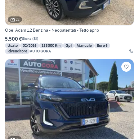
22
Opel Adam 1.2 Benzina - Neopatentati - Tetto aprib
5.500 €
Siena
(
SI
)
Usato
02/2016
183000 Km
Gpl
Manuale
Euro 6
Rivenditore
AUTO GORA