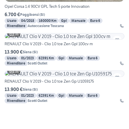
Opel Corsa 1.4 90CV GPL Tech 5 porte Innovation
6.700 €
Poggibonsi
(
SI
)
Usato
04/2018
160000 Km
Gpl
Manuale
Euro 6
Rivenditore
Autoccasione Toscana
26
RENAULT Clio V 2019 - Clio 1.0 tce Zen Gpl 100cv m
13.900 €
Siena
(
SI
)
Usato
01/2023
62391 Km
Gpl
Manuale
Euro 6
Rivenditore
Scotti Outlet
26
RENAULT Clio V 2019 - Clio 1.0 tce Zen Gp U1059175
13.900 €
Siena
(
SI
)
Usato
01/2023
62391 Km
Gpl
Manuale
Euro 6
Rivenditore
Scotti Outlet