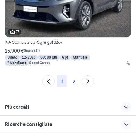
27
KIA Stonic 1.2 dpi Style gpl 82cv
15.900 €
Siena
(
SI
)
Usato
12/2023
60580 Km
Gpl
Manuale
Rivenditore
Scotti Outlet
1
2
Più cercati
Correlati
Richerche simili
Suggerimenti
Ricerche consigliate
auto San Casciano
auto Minucciano
fiat castelfranco di
dei Bagni
sotto
auto usate chieti
microcar auto