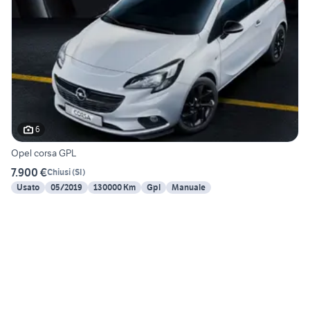
6
Opel corsa GPL
7.900 €
Chiusi
(
SI
)
Usato
05/2019
130000 Km
Gpl
Manuale