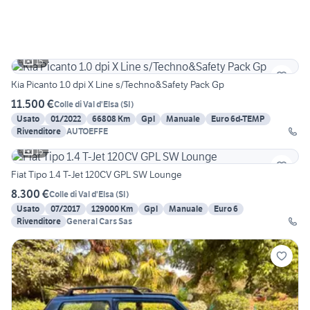
15
Kia Picanto 1.0 dpi X Line s/Techno&Safety Pack Gp
11.500 €
Colle di Val d'Elsa
(
SI
)
Usato
01/2022
66808 Km
Gpl
Manuale
Euro 6d-TEMP
Rivenditore
AUTOEFFE
15
Fiat Tipo 1.4 T-Jet 120CV GPL SW Lounge
8.300 €
Colle di Val d'Elsa
(
SI
)
Usato
07/2017
129000 Km
Gpl
Manuale
Euro 6
Rivenditore
General Cars Sas