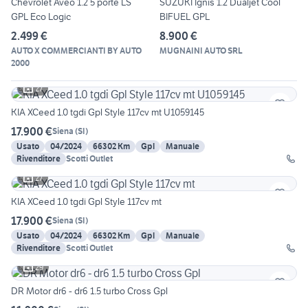
Chevrolet Aveo 1.2 5 porte LS
SUZUKI Ignis 1.2 Dualjet Cool
GPL Eco Logic
BIFUEL GPL
2.499 €
8.900 €
AUTO X COMMERCIANTI BY AUTO
MUGNAINI AUTO SRL
2000
27
KIA XCeed 1.0 tgdi Gpl Style 117cv mt U1059145
17.900 €
Siena
(
SI
)
Usato
04/2024
66302 Km
Gpl
Manuale
Rivenditore
Scotti Outlet
27
KIA XCeed 1.0 tgdi Gpl Style 117cv mt
17.900 €
Siena
(
SI
)
Usato
04/2024
66302 Km
Gpl
Manuale
Rivenditore
Scotti Outlet
29
DR Motor dr6 - dr6 1.5 turbo Cross Gpl