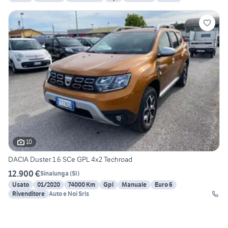
10
DACIA Duster 1.6 SCe GPL 4x2 Techroad
12.900 €
Sinalunga
(
SI
)
Usato
01/2020
74000 Km
Gpl
Manuale
Euro 6
Rivenditore
Auto e Noi Srls