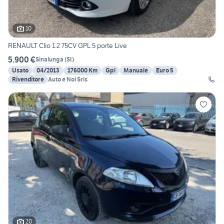
10
RENAULT Clio 1.2 75CV GPL 5 porte Live
5.900 €
Sinalunga
(
SI
)
Usato
04/2013
176000 Km
Gpl
Manuale
Euro 5
Rivenditore
Auto e Noi Srls
20