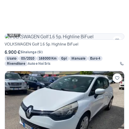
10
VOLKSWAGEN Golf 1.6 5p. Highline BiFuel
6.900 €
Sinalunga
(
SI
)
Usato
03/2010
168000 Km
Gpl
Manuale
Euro 4
Rivenditore
Auto e Noi Srls