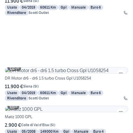
11.900 €
Siena
(
SI
)
Usato
04/2019
60611 Km
Gpl
Manuale
Euro 6
Rivenditore
Scotti Outlet
29
DR Motor dr6 - dr6 1.5 turbo Cross Gpl U1058254
11.900 €
Siena
(
SI
)
Usato
04/2019
60611 Km
Gpl
Manuale
Euro 6
Rivenditore
Scotti Outlet
5
Matiz 1000 GPL
2.900 €
Colle di Val d'Elsa
(
SI
)
Usato
05/2008
149000 Km
Gpl
Manuale
Euro 4