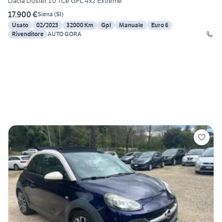
Dacia Duster 1.0 TCe GPL 4x2 Extreme
17.900 €
Siena
(
SI
)
Usato
02/2023
32000 Km
Gpl
Manuale
Euro 6
Rivenditore
AUTO GORA