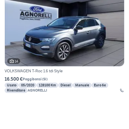
14
VOLKSWAGEN T-Roc 1.6 tdi Style
16.500 €
Poggibonsi
(
SI
)
Usato
05/2020
128100 Km
Diesel
Manuale
Euro 6e
Rivenditore
AGNORELLI