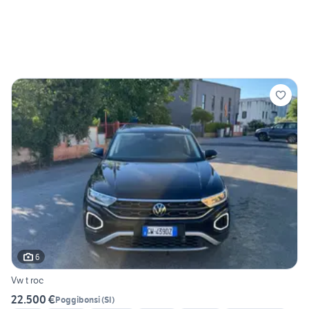
6
Vw t roc
22.500 €
Poggibonsi
(
SI
)