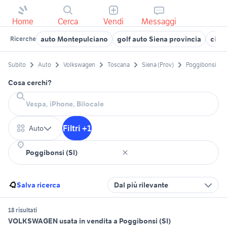
Home
Cerca
Vendi
Messaggi
auto Montepulciano
golf auto Siena provincia
citro
Ricerche
Subito
Auto
Volkswagen
Toscana
Siena (Prov)
Poggibonsi
Cosa cerchi?
Filtri +1
Auto
Salva ricerca
Dal più rilevante
18 risultati
VOLKSWAGEN usata in vendita a Poggibonsi (SI)