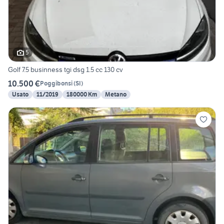
5
Golf 7.5 businness tgi dsg 1.5 cc 130 cv
10.500 €
Poggibonsi
(
SI
)
Usato
11/2019
180000 Km
Metano