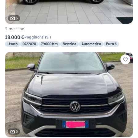
6
T-roc r line
18.000 €
Poggibonsi
(
SI
)
Usato
07/2020
79000 Km
Benzina
Automatico
Euro 6
6