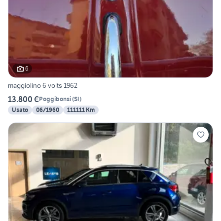
6
maggiolino 6 volts 1962
13.800 €
Poggibonsi
(
SI
)
Usato
06/1960
111111 Km