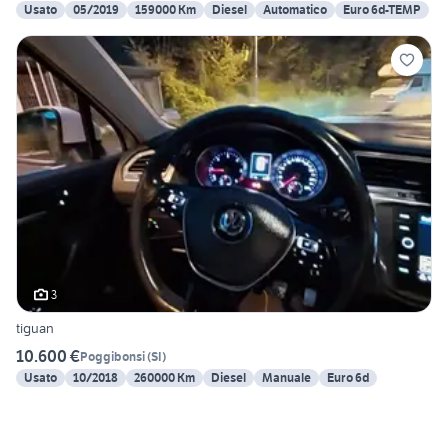
Usato
05/2019
159000 Km
Diesel
Automatico
Euro 6d-TEMP
3
tiguan
10.600 €
Poggibonsi
(
SI
)
Usato
10/2018
260000 Km
Diesel
Manuale
Euro 6d