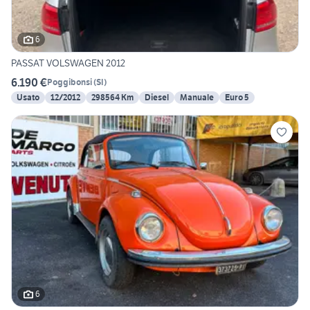
6
PASSAT VOLSWAGEN 2012
6.190 €
Poggibonsi
(
SI
)
Usato
12/2012
298564 Km
Diesel
Manuale
Euro 5
6