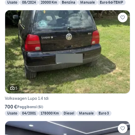
Usato
08/2024
20000 Km
Benzina
Manuale
Euro 6d-TEMP
5
Volkswagen Lupo 1.4 tdi
700 €
Poggibonsi
(
SI
)
Usato
04/2001
178000 Km
Diesel
Manuale
Euro 3