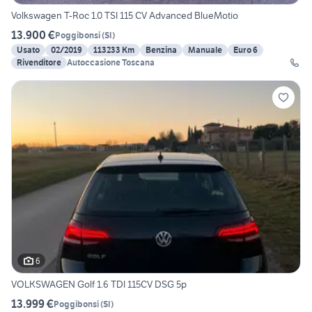
Volkswagen T-Roc 1.0 TSI 115 CV Advanced BlueMotio
13.900 €
Poggibonsi
(
SI
)
Usato
02/2019
113233 Km
Benzina
Manuale
Euro 6
Rivenditore
Autoccasione Toscana
6
VOLKSWAGEN Golf 1.6 TDI 115CV DSG 5p
13.999 €
Poggibonsi
(
SI
)