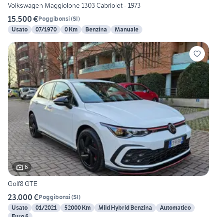
Volkswagen Maggiolone 1303 Cabriolet - 1973
15.500 €
Poggibonsi
(
SI
)
Usato
07/1970
0 Km
Benzina
Manuale
6
Golf8 GTE
23.000 €
Poggibonsi
(
SI
)
Usato
01/2021
52000 Km
Mild Hybrid Benzina
Automatico
Euro 6