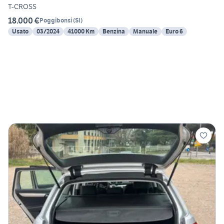
T-CROSS
18.000 €
Poggibonsi
(
SI
)
Usato
03/2024
41000 Km
Benzina
Manuale
Euro 6