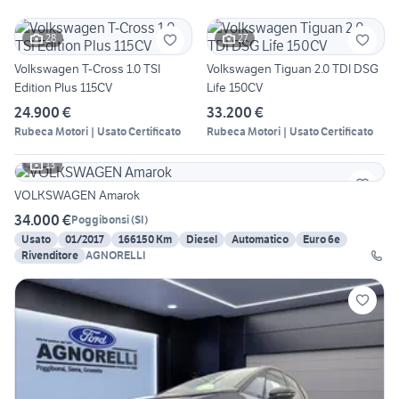
28
27
Volkswagen T-Cross 1.0 TSI
Volkswagen Tiguan 2.0 TDI DSG
Edition Plus 115CV
Life 150CV
24.900 €
33.200 €
Rubeca Motori | Usato Certificato
Rubeca Motori | Usato Certificato
13
VOLKSWAGEN Amarok
34.000 €
Poggibonsi
(
SI
)
Usato
01/2017
166150 Km
Diesel
Automatico
Euro 6e
Rivenditore
AGNORELLI