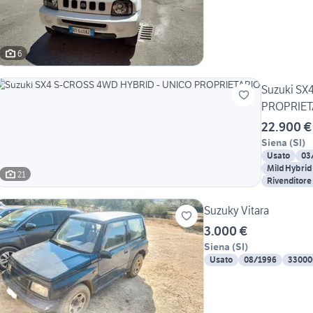
6
Suzuki SX
PROPRIET
22.900 €
Siena
(
SI
)
Usato
03
Mild Hybrid
21
Rivenditore
Suzuky Vitara
3.000 €
Siena
(
SI
)
Usato
08/1996
33000