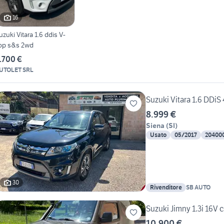
16
uzuki Vitara 1.6 ddis V-
op s&s 2wd
.700 €
UTOLET SRL
Suzuki Vitara 1.6 DDi
8.999 €
Siena
(
SI
)
Usato
05/2017
20400
30
Rivenditore
SB AUTO
Suzuki Jimny 1.3i 16V 
10.900 €