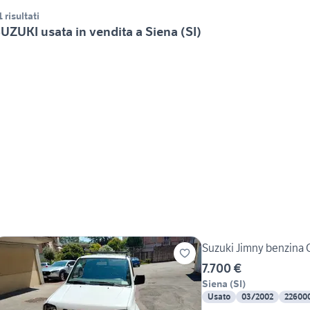
1 risultati
UZUKI usata in vendita a Siena (SI)
Suzuki Jimny benzina G
7.700 €
Siena
(
SI
)
Usato
03/2002
22600