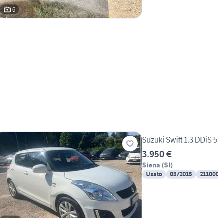
6
Suzuki Swift 1.3 DDiS 5
3.950 €
Siena
(
SI
)
Usato
05/2015
21100