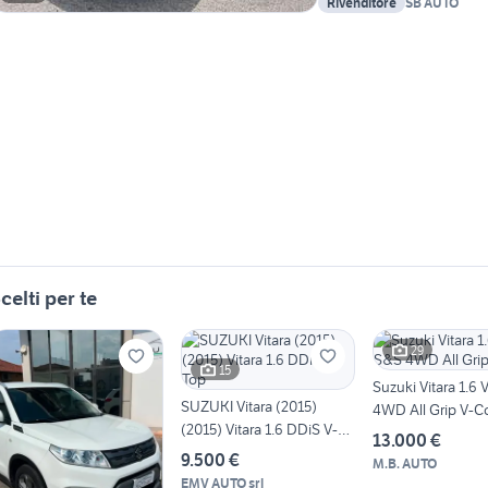
Rivenditore
SB AUTO
celti per te
29
15
Suzuki Vitara 1.6
SUZUKI Vitara (2015)
4WD All Grip V-C
(2015) Vitara 1.6 DDiS V-
13.000 €
Top
9.500 €
M.B. AUTO
EMV AUTO srl