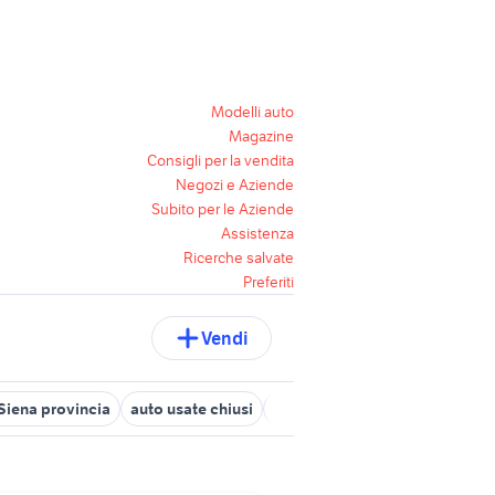
Modelli auto
Magazine
Consigli per la vendita
Negozi e Aziende
Subito per le Aziende
Assistenza
Ricerche salvate
Preferiti
Vendi
 Siena provincia
auto usate chiusi
nissan poggibonsi
fiat Siena