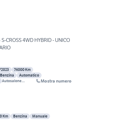
4 S-CROSS 4WD HYBRID - UNICO
ARIO
/2023
74000 Km
 Benzina
Automatico
Mostra numero
Autosalone
Montecarlo srl
0 Km
Benzina
Manuale