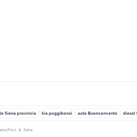
to Siena provincia
kia poggibonsi
auto Buonconvento
diesel
iena (Prov)
Siena