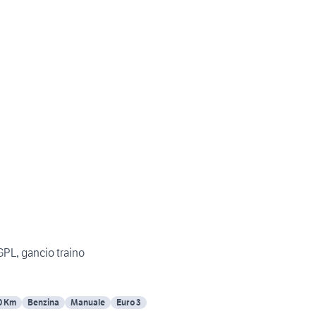
PL, gancio traino
0 Km
Benzina
Manuale
Euro 3