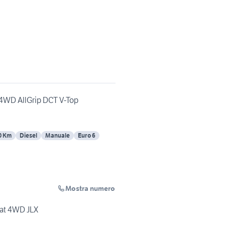
S 4WD AllGrip DCT V-Top
0 Km
Diesel
Manuale
Euro 6
Mostra numero
cat 4WD JLX