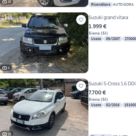
19
Rivenditore
AUTO GORA
Suzuki grand vitara
1.999 €
Siena
(
SI
)
Usato
09/2007
27000
4
Suzuki S-Cross 1.6 DD
7.700 €
Siena
(
SI
)
Usato
02/2016
15100
19