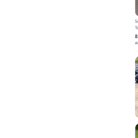
S
T
8
A