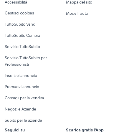
Accessibilità
Mappa del sito
Catanzaro provincia
Loft, mansarde e
Veicoli commerciali
altro
Gestisci cookies
Modelli auto
Case vacanza
TuttoSubito Vendi
Uffici e Locali
TuttoSubito Compra
commerciali
Servizio TuttoSubito
elettronica
per la casa e la
sports e hobby
Servizio TuttoSubito per
persona
Informatica
Animali
Professionisti
Arredamento e
Console e
Accessori per
Casalinghi
Inserisci annuncio
Videogiochi
animali
Elettrodomestici
Promuovi annuncio
Audio/Video
Musica e Film
Giardino e Fai da te
Consigli per la vendita
Fotografia
Libri e Riviste
Abbigliamento e
Negozi e Aziende
Telefonia
Strumenti Musicali
Accessori
Subito per le aziende
Sports
Tutto per i bambini
Seguici su
Scarica gratis l'App