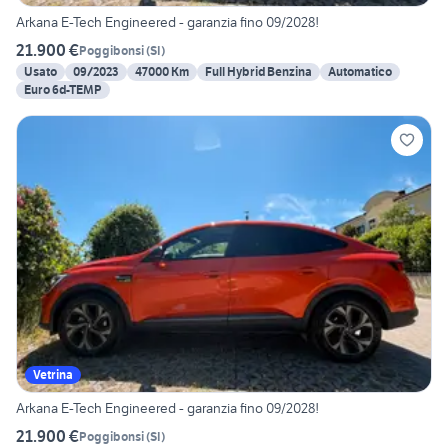
Arkana E-Tech Engineered - garanzia fino 09/2028!
21.900 €
Poggibonsi
(
SI
)
Usato
09/2023
47000 Km
Full Hybrid Benzina
Automatico
Euro 6d-TEMP
Vetrina
Arkana E-Tech Engineered - garanzia fino 09/2028!
21.900 €
Poggibonsi
(
SI
)