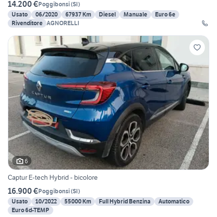
14.200 €
Poggibonsi
(
SI
)
Usato
06/2020
67937 Km
Diesel
Manuale
Euro 6e
Rivenditore
AGNORELLI
6
Captur E-tech Hybrid - bicolore
16.900 €
Poggibonsi
(
SI
)
Usato
10/2022
55000 Km
Full Hybrid Benzina
Automatico
Euro 6d-TEMP