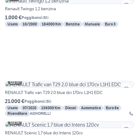
Renault Twingo 1.2 benzina
1.000 €
Poggibonsi
(
SI
)
Usato
10/2000
184000 Km
Benzina
Manuale
Euro 3
10
RENAULT Trafic van T29 2.0 blue dci 170cv L1H1 EDC
21.000 €
Poggibonsi
(
SI
)
Usato
07/2020
136000 Km
Diesel
Automatico
Euro 6e
Rivenditore
AGNORELLI
18
RENAULT Scenic 1.7 blue dci Intens 120cv