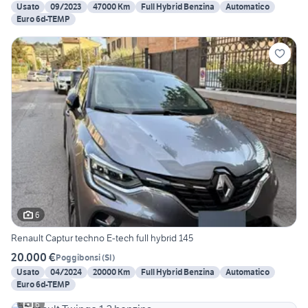
Usato
09/2023
47000 Km
Full Hybrid Benzina
Automatico
Euro 6d-TEMP
6
Renault Captur techno E-tech full hybrid 145
20.000 €
Poggibonsi
(
SI
)
Usato
04/2024
20000 Km
Full Hybrid Benzina
Automatico
Euro 6d-TEMP
6