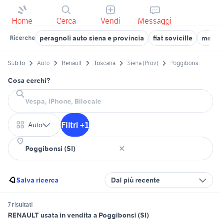
Home
Cerca
Vendi
Messaggi
peragnoli auto siena e provincia
fiat sovicille
merce
Ricerche
Subito
Auto
Renault
Toscana
Siena (Prov)
Poggibonsi
Cosa cerchi?
Filtri +1
Auto
Salva ricerca
Dal più recente
7 risultati
RENAULT usata in vendita a Poggibonsi (SI)