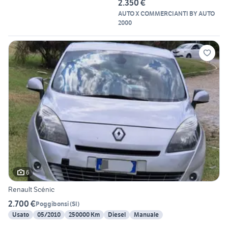
2.350 €
AUTO X COMMERCIANTI BY AUTO
2000
6
Renault Scénic
2.700 €
Poggibonsi
(
SI
)
Usato
05/2010
250000 Km
Diesel
Manuale