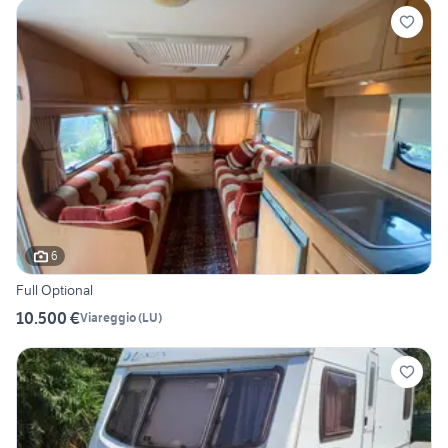
6
Full Optional
10.500 €
Viareggio
(
LU
)