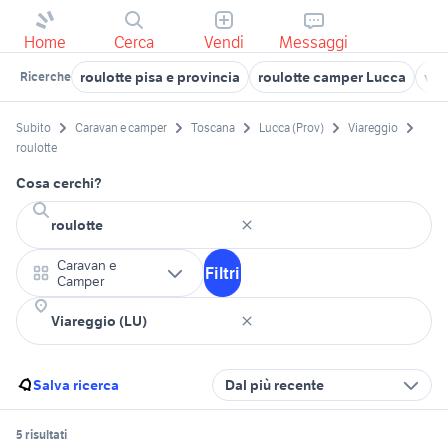
Home
Cerca
Vendi
Messaggi
roulotte pisa e provincia
roulotte camper Lucca
ven
Ricerche
Subito
Caravan e camper
Toscana
Lucca (Prov)
Viareggio
roulotte
Cosa cerchi?
Caravan e
Filtri
Camper
Salva ricerca
Dal più recente
5 risultati