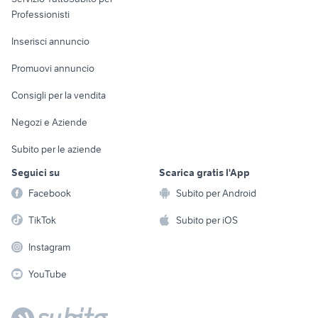
Informatica
Animali
Professionisti
Arredamento e
Console e
Accessori per
Casalinghi
Inserisci annuncio
Videogiochi
animali
Elettrodomestici
Promuovi annuncio
Audio/Video
Musica e Film
Giardino e Fai da te
Consigli per la vendita
Fotografia
Libri e Riviste
Abbigliamento e
Negozi e Aziende
Telefonia
Strumenti Musicali
Accessori
Subito per le aziende
Sports
Tutto per i bambini
Seguici su
Scarica gratis l'App
Biciclette
Facebook
Subito per Android
Collezionismo
TikTok
Subito per iOS
Instagram
YouTube