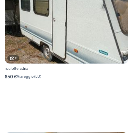
6
roulotte adria
850 €
Viareggio
(
LU
)