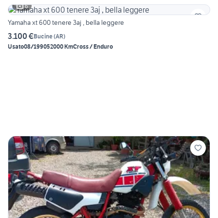
6
Yamaha xt 600 tenere 3aj , bella leggere
3.100 €
Bucine
(
AR
)
Usato
08/1990
52000 Km
Cross / Enduro