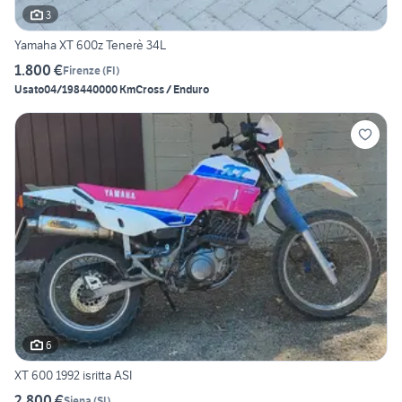
3
Yamaha XT 600z Tenerè 34L
1.800 €
Firenze
(
FI
)
Usato
04/1984
40000 Km
Cross / Enduro
6
XT 600 1992 isritta ASI
2.800 €
Siena
(
SI
)