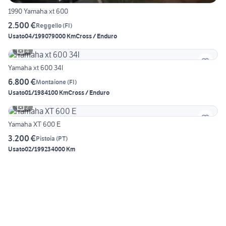
1990 Yamaha xt 600
2.500 €
Reggello
(
FI
)
Usato
04/1990
79000 Km
Cross / Enduro
4
Yamaha xt 600 34l
6.800 €
Montaione
(
FI
)
Usato
01/1984
100 Km
Cross / Enduro
2
Yamaha XT 600 E
3.200 €
Pistoia
(
PT
)
Usato
02/1992
34000 Km