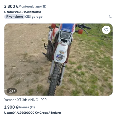
2.800 €
Montepulciano
(
SI
)
Usato
1993
39150 Km
Altro
Rivenditore
CiDi garage
3
Yamaha XT 3tb ANNO 1990
1.900 €
Firenze
(
FI
)
Usato
04/1990
90000 Km
Cross / Enduro