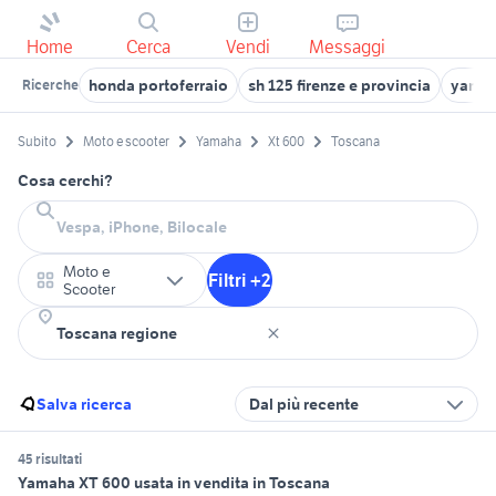
Home
Cerca
Vendi
Messaggi
honda portoferraio
sh 125 firenze e provincia
yamah
Ricerche
Subito
Moto e scooter
Yamaha
Xt 600
Toscana
Cosa cerchi?
Moto e
Filtri +2
Scooter
Salva ricerca
Dal più recente
45 risultati
Yamaha XT 600 usata in vendita in Toscana