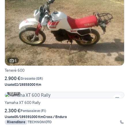
6
Tenerè 600
2.900 €
Grosseto
(
GR
)
Usato
02/1985
8000 Km
15
Yamaha XT 600 Rally
2.300 €
Pontassieve
(
FI
)
Usato
05/1993
91000 Km
Cross / Enduro
Rivenditore
TECHNOMOTO