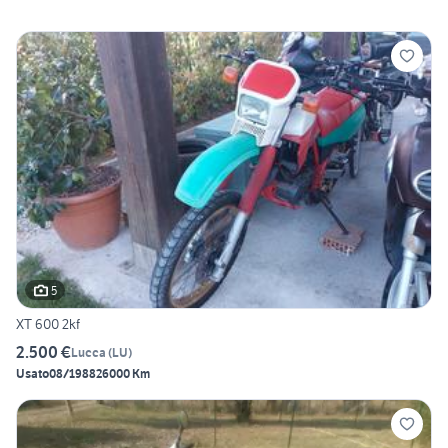
5
XT 600 2kf
2.500 €
Lucca
(
LU
)
Usato
08/1988
26000 Km