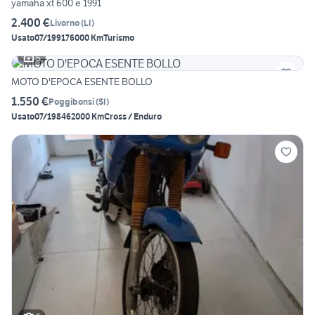
yamaha xt 600 e 1991
2.400 €
Livorno
(
LI
)
Usato
07/1991
76000 Km
Turismo
6
MOTO D'EPOCA ESENTE BOLLO
1.550 €
Poggibonsi
(
SI
)
Usato
07/1984
62000 Km
Cross / Enduro