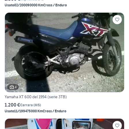
Usato
02/2000
90000 Km
Cross / Enduro
4
Yamaha XT 600 del 1994 (serie 3TB)
1.200 €
Carrara
(
MS
)
Usato
11/1994
75000 Km
Cross / Enduro