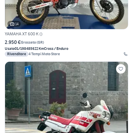
14
YAMAHA XT 600 K ()
2.950 €
Grosseto
(
GR
)
Usato
01/1984
85622 Km
Cross / Enduro
Rivenditore
4 Tempi Moto Store