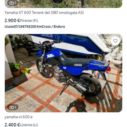
6
Yamaha XT 600 Teneré del 1987 omologata ASI
2.900 €
Firenze
(
FI
)
Usato
07/1987
58200 Km
Cross / Enduro
6
yamaha xt 600 e
2.400 €
Livorno
(
LI
)