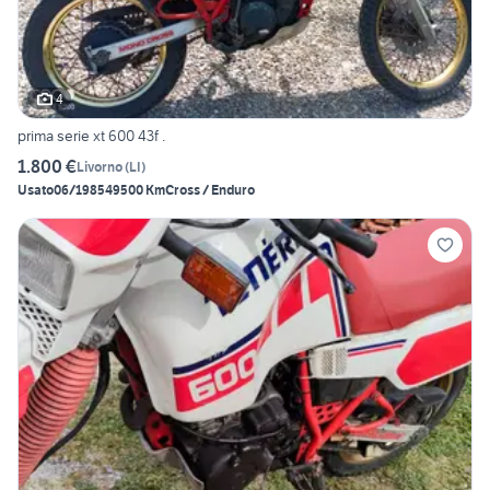
4
prima serie xt 600 43f .
1.800 €
Livorno
(
LI
)
Usato
06/1985
49500 Km
Cross / Enduro