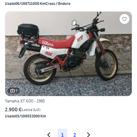
Usato
06/1987
11000 Km
Cross / Enduro
5
Yamaha XT 600 - 1985
2.900 €
Lucca
(
LU
)
Usato
03/1985
52000 Km
1
2