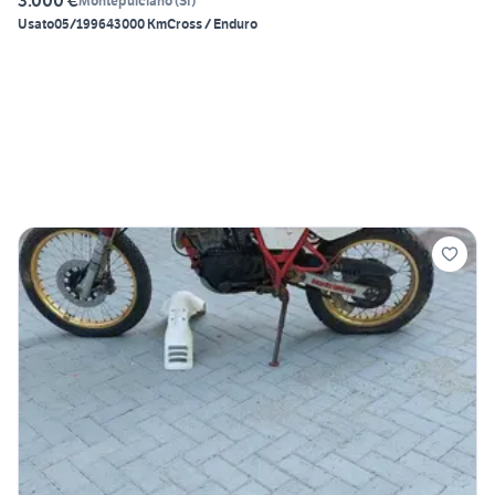
3.000 €
Montepulciano
(
SI
)
Usato
05/1996
43000 Km
Cross / Enduro