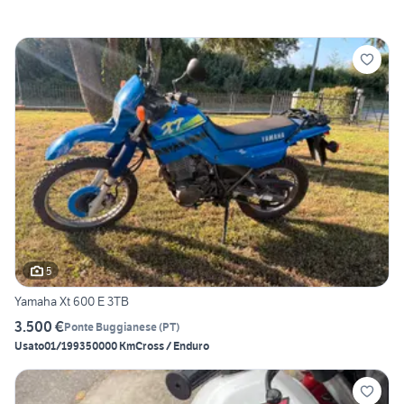
5
Yamaha Xt 600 E 3TB
3.500 €
Ponte Buggianese
(
PT
)
Usato
01/1993
50000 Km
Cross / Enduro