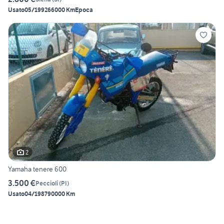
Usato
05/1992
66000 Km
Epoca
2
Yamaha tenere 600
3.500 €
Peccioli
(
PI
)
Usato
04/1987
90000 Km