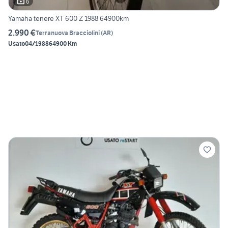
6
Yamaha tenere XT 600 Z 1988 64900km
2.990 €
Terranuova Bracciolini
(
AR
)
Usato
04/1988
64900 Km