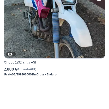
6
XT 600 1992 isritta ASI
2.800 €
Grosseto
(
GR
)
Usato
05/1992
66000 Km
Cross / Enduro