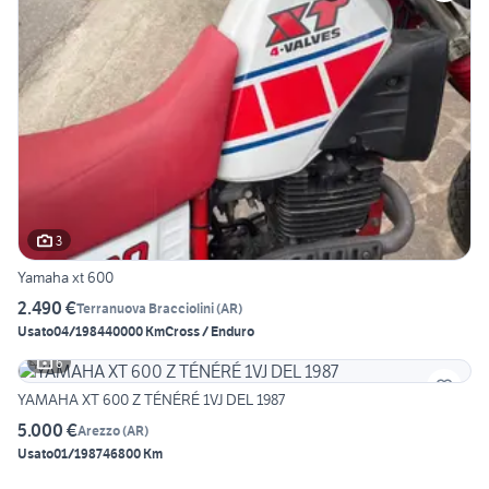
3
Yamaha xt 600
2.490 €
Terranuova Bracciolini
(
AR
)
Usato
04/1984
40000 Km
Cross / Enduro
6
YAMAHA XT 600 Z TÉNÉRÉ 1VJ DEL 1987
5.000 €
Arezzo
(
AR
)
Usato
01/1987
46800 Km