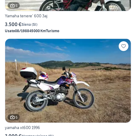
6
Yamaha tenere’ 600 3aj
3.500 €
Siena
(
SI
)
Usato
08/1988
45000 Km
Turismo
6
yamaha xt600 1996