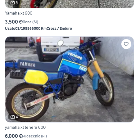
5
Yamaha xt 600
3.500 €
Siena
(
SI
)
Usato
01/1988
66000 Km
Cross / Enduro
4
yamaha xt tenere 600
6.000 €
Fucecchio
(
FI
)