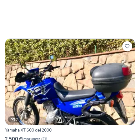
2
Yamaha XT 600 del 2000
2.500 €
Impruneta
(
FI
)