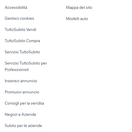
Caravan e Camper
Accessibilità
Mappa del sito
Loft, mansarde e
Veicoli commerciali
altro
Gestisci cookies
Modelli auto
Case vacanza
TuttoSubito Vendi
Uffici e Locali
TuttoSubito Compra
commerciali
Servizio TuttoSubito
elettronica
per la casa e la
sports e hobby
Servizio TuttoSubito per
persona
Informatica
Animali
Professionisti
Arredamento e
Console e
Accessori per
Casalinghi
Inserisci annuncio
Videogiochi
animali
Elettrodomestici
Promuovi annuncio
Audio/Video
Musica e Film
Giardino e Fai da te
Consigli per la vendita
Fotografia
Libri e Riviste
Abbigliamento e
Negozi e Aziende
Telefonia
Strumenti Musicali
Accessori
Subito per le aziende
Sports
Tutto per i bambini