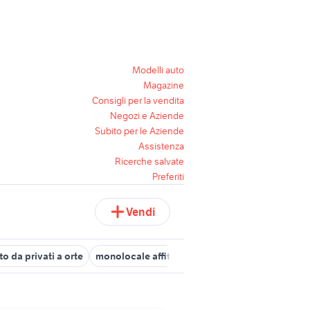
Modelli auto
Magazine
Consigli per la vendita
Negozi e Aziende
Subito per le Aziende
Assistenza
Ricerche salvate
Preferiti
Vendi
tto da privati a orte
monolocale affitto palermo
casa vacanza san