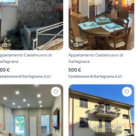
28
30
ppartamento Castelnuovo di
Appartamento Castelnuovo di
arfagnana
Garfagnana
00 €
500 €
astelnuovo di Garfagnana
(
LU
)
Castelnuovo di Garfagnana
(
LU
)