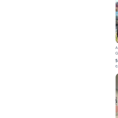
A
G
5
C