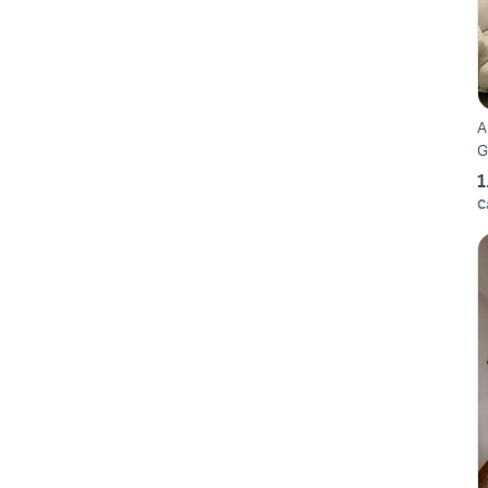
A
G
1
C