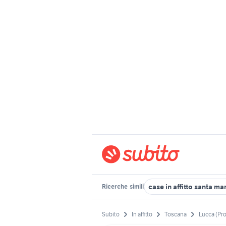
case in affitto santa ma
Ricerche
simili
Subito
In affitto
Toscana
Lucca (Pr