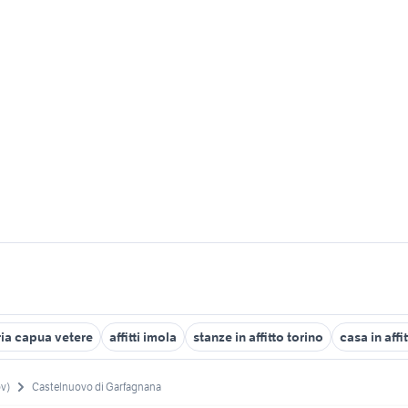
ria capua vetere
affitti imola
stanze in affitto torino
casa in affi
ov)
Castelnuovo di Garfagnana