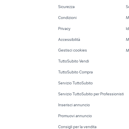
Moto e Scooter
Ville singole e
M
Sicurezza
S
Accessori Moto
Terreni e rustic
Condizioni
M
Nautica
Garage e box
Privacy
I
Caravan e Camper
Loft, mansarde 
Accessibilità
M
Veicoli commerciali
Case vacanza
Gestisci cookies
M
Uffici e Locali
TuttoSubito Vendi
commerciali
TuttoSubito Compra
Servizio TuttoSubito
Servizio TuttoSubito per Professionisti
Inserisci annuncio
Promuovi annuncio
Consigli per la vendita