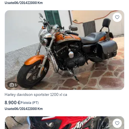
Usato
06/2014
22000 Km
6
Harley davidson sportster 1200 xl ca
8.900 €
Pistoia
(
PT
)
Usato
06/2014
22000 Km