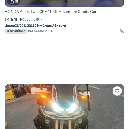
15
HONDA Africa Twin CRF 1100L Adventure Sports Gar
14.640 €
Cascina
(
PI
)
Usato
02/2023
20169 Km
Cross / Enduro
Rivenditore
CMTmotor PISA