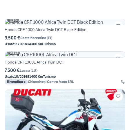
6
Honda CRF 1000 Africa Twin DCT Black Edition
9.500 €
Castelfiorentino
(
FI
)
Usato
11/2018
34300 Km
Turismo
13
Honda CRF1000L Africa Twin DCT
7.500 €
Lucca
(
LU
)
Usato
10/2016
51400 Km
Turismo
Rivenditore
Chiocchetti Centro Moto SRL