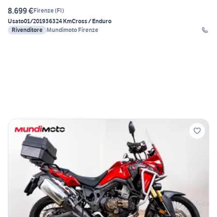
8.699 €
Firenze
(
FI
)
Usato
01/2019
36324 Km
Cross / Enduro
Rivenditore
Mundimoto Firenze