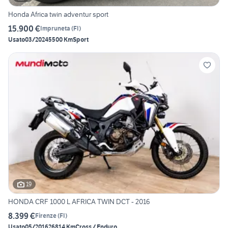
Honda Africa twin adventur sport
15.900 €
Impruneta
(
FI
)
Usato
03/2024
5500 Km
Sport
19
HONDA CRF 1000 L AFRICA TWIN DCT - 2016
8.399 €
Firenze
(
FI
)
Usato
05/2016
26814 Km
Cross / Enduro