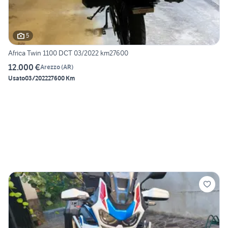
5
Africa Twin 1100 DCT 03/2022 km27600
12.000 €
Arezzo
(
AR
)
Usato
03/2022
27600 Km