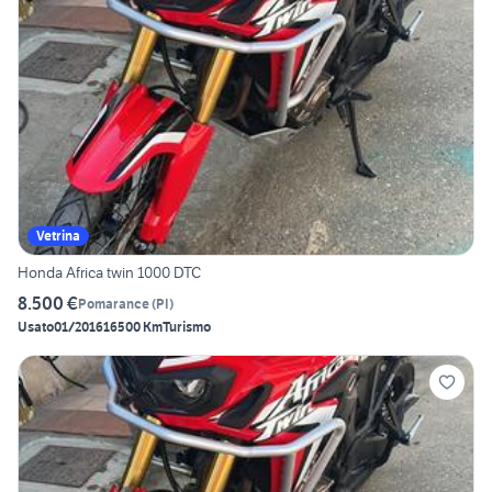
Vetrina
Honda Africa twin 1000 DTC
8.500 €
Pomarance
(
PI
)
Usato
01/2016
16500 Km
Turismo