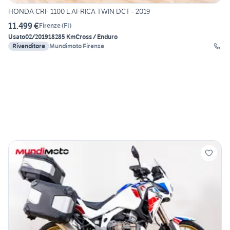
HONDA CRF 1100 L AFRICA TWIN DCT - 2019
11.499 €
Firenze
(
FI
)
Usato
02/2019
18285 Km
Cross / Enduro
Rivenditore
Mundimoto Firenze