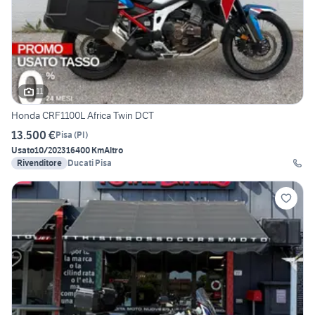
11
Honda CRF1100L Africa Twin DCT
13.500 €
Pisa
(
PI
)
Usato
10/2023
16400 Km
Altro
Rivenditore
Ducati Pisa