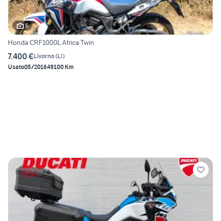
6
Honda CRF1000L Africa Twin
7.400 €
Livorno
(
LI
)
Usato
05/2016
49100 Km