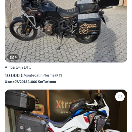
6
Africa twin DTC
10.000 €
Montecatini-Terme
(
PT
)
Usato
07/2018
21000 Km
Turismo