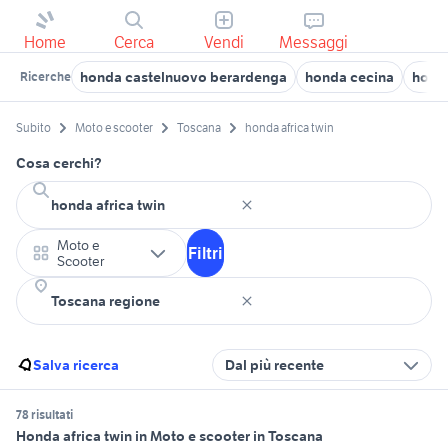
Home
Cerca
Vendi
Messaggi
honda castelnuovo berardenga
honda cecina
hond
Ricerche
Subito
Moto e scooter
Toscana
honda africa twin
Cosa cerchi?
Moto e
Filtri
Scooter
Salva ricerca
Dal più recente
78 risultati
Honda africa twin in Moto e scooter in Toscana