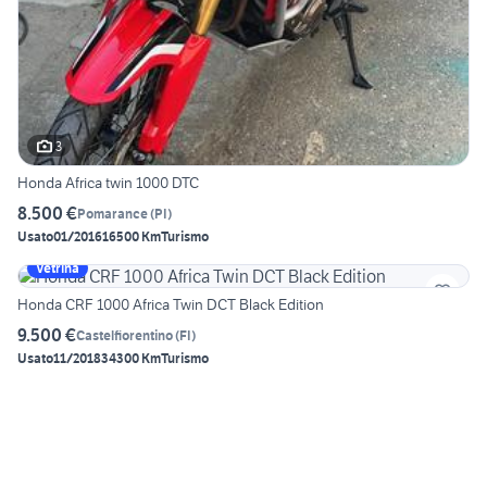
3
Honda Africa twin 1000 DTC
8.500 €
Pomarance
(
PI
)
Usato
01/2016
16500 Km
Turismo
Vetrina
Honda CRF 1000 Africa Twin DCT Black Edition
9.500 €
Castelfiorentino
(
FI
)
Usato
11/2018
34300 Km
Turismo