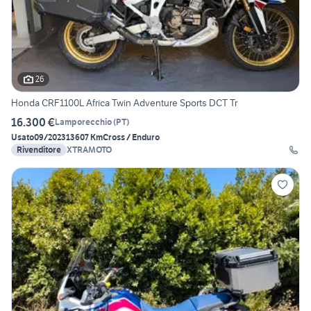
26
Honda CRF1100L Africa Twin Adventure Sports DCT Tr
16.300 €
Lamporecchio
(
PT
)
Usato
09/2023
13607 Km
Cross / Enduro
Rivenditore
XTRAMOTO