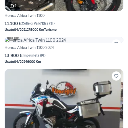
6
Honda Africa Twin 1100
11.100 €
Colle di Val d'Elsa
(
SI
)
Usato
04/2021
275000 Km
Turismo
5
Honda Africa Twin 1100 2024
13.900 €
Impruneta
(
FI
)
Usato
04/2024
6000 Km