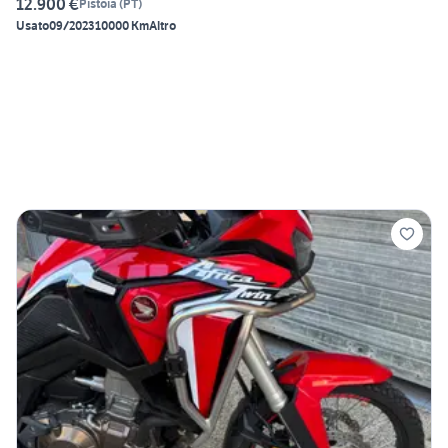
12.900 €
Pistoia
(
PT
)
Usato
09/2023
10000 Km
Altro