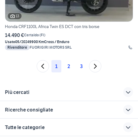
13
Honda CRF1100L Africa Twin ES DCT con tris borse
14.490 €
Certaldo
(
FI
)
Usato
05/2024
9900 Km
Cross / Enduro
Rivenditore
FUORIGIRI MOTORS SRL
1
2
3
Più cercati
Correlati
Richerche simili
Suggerimenti
Ricerche consigliate
honda accessori
honda firenze e
honda africa twin
moto Livorno
provincia
rd04 moto
africa twin moto Vicenza
africa twin 650 moto
Tutte le categorie
provincia
provincia
honda gavorrano
accessori honda
honda campi
africa twin 1000
honda 250
africa twin 1000
honda rosignano