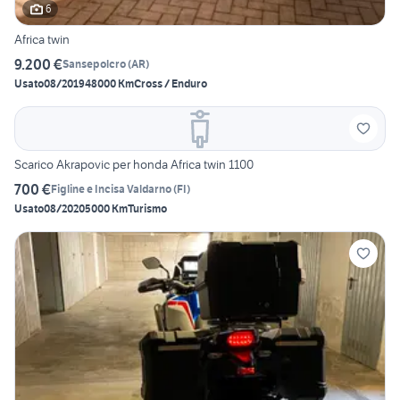
6
Africa twin
9.200 €
Sansepolcro
(
AR
)
Usato
08/2019
48000 Km
Cross / Enduro
Scarico Akrapovic per honda Africa twin 1100
700 €
Figline e Incisa Valdarno
(
FI
)
Usato
08/2020
5000 Km
Turismo