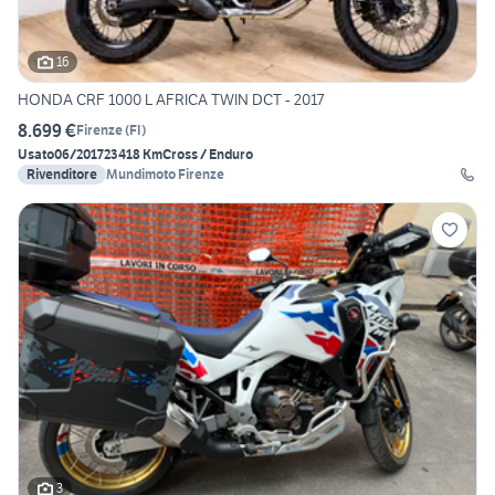
16
HONDA CRF 1000 L AFRICA TWIN DCT - 2017
8.699 €
Firenze
(
FI
)
Usato
06/2017
23418 Km
Cross / Enduro
Rivenditore
Mundimoto Firenze
3