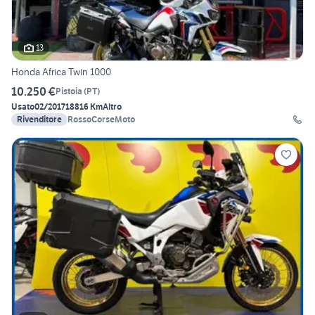
13
Honda Africa Twin 1000
10.250 €
Pistoia
(
PT
)
Usato
02/2017
18816 Km
Altro
Rivenditore
RossoCorseMoto