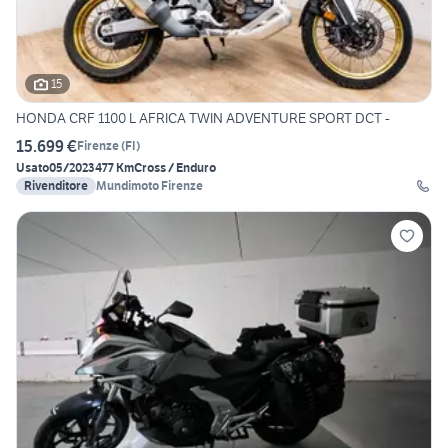
15
HONDA CRF 1100 L AFRICA TWIN ADVENTURE SPORT DCT -
15.699 €
Firenze
(
FI
)
Usato
05/2023
477 Km
Cross / Enduro
Rivenditore
Mundimoto Firenze