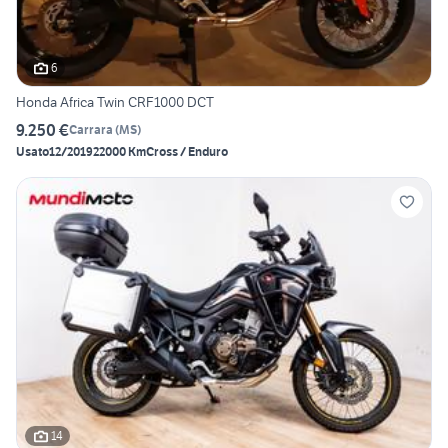
6
Honda Africa Twin CRF1000 DCT
9.250 €
Carrara
(
MS
)
Usato
12/2019
22000 Km
Cross / Enduro
14