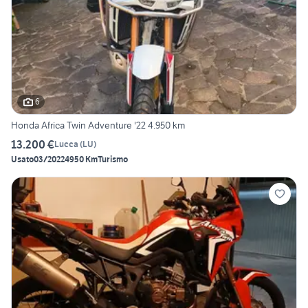
6
Honda Africa Twin Adventure '22 4.950 km
13.200 €
Lucca
(
LU
)
Usato
03/2022
4950 Km
Turismo