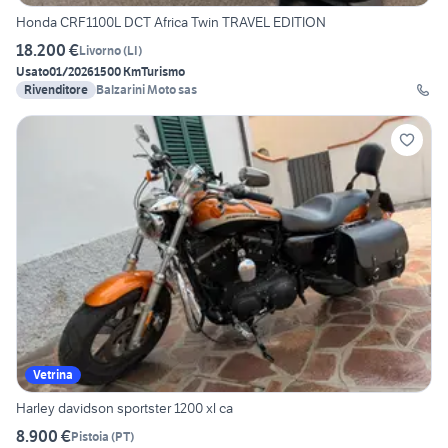
Honda CRF1100L DCT Africa Twin TRAVEL EDITION
18.200 €
Livorno
(
LI
)
Usato
01/2026
1500 Km
Turismo
Rivenditore
Balzarini Moto sas
Vetrina
Harley davidson sportster 1200 xl ca
8.900 €
Pistoia
(
PT
)