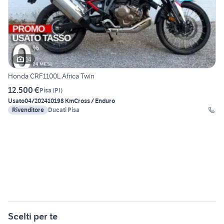
14
Honda CRF1100L Africa Twin
12.500 €
Pisa
(
PI
)
Usato
04/2024
10198 Km
Cross / Enduro
Rivenditore
Ducati Pisa
Scelti per te