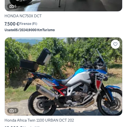
6
HONDA NC750X DCT
7.500 €
Firenze
(
FI
)
Usato
05/2024
19000 Km
Turismo
6
Honda Africa Twin 1100 URBAN DCT 202