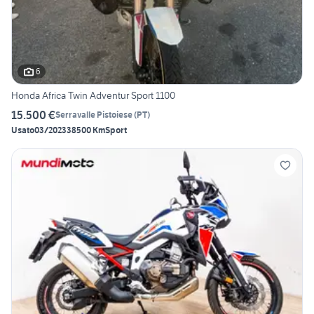
6
Honda Africa Twin Adventur Sport 1100
15.500 €
Serravalle Pistoiese
(
PT
)
Usato
03/2023
38500 Km
Sport