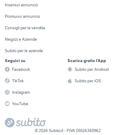
Console e
Accessori per
Casalinghi
Inserisci annuncio
Videogiochi
animali
Elettrodomestici
Promuovi annuncio
Audio/Video
Musica e Film
Giardino e Fai da te
Consigli per la vendita
Fotografia
Libri e Riviste
Abbigliamento e
Negozi e Aziende
Telefonia
Strumenti Musicali
Accessori
Subito per le aziende
Sports
Tutto per i bambini
Seguici su
Scarica gratis l'App
Biciclette
Facebook
Subito per Android
Collezionismo
TikTok
Subito per iOS
Instagram
YouTube
©
2026
Subito.it - P.IVA 05526340962