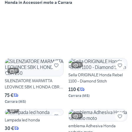
Honda in Accessori moto a Carrara
5
6
Sella ORIGINALE Honda Rebel
SILENZIATORE MARMITTA
1100 - Diamond Stitch
LEOVINCE SBK L HONDA CBR
110 €
250
75 €
Carrara
(
MS
)
Carrara
(
MS
)
5
3
Lampada led honda
emblema Adhesiva Honda
30 €
serbatio moto