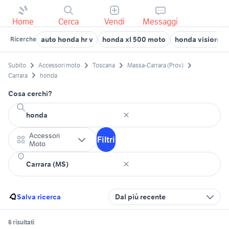
Home
Cerca
Vendi
Messaggi
auto honda hr v
honda xl 500 moto
honda vision 50
Ricerche
Subito
Accessori moto
Toscana
Massa-Carrara (Prov)
Carrara
honda
Cosa cerchi?
Accessori
Filtri
Moto
Salva ricerca
Dal più recente
6 risultati