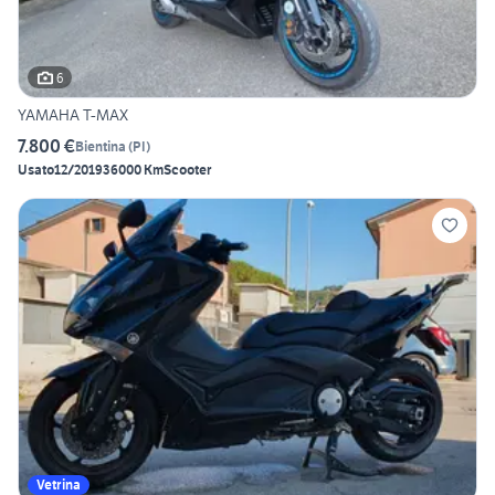
6
YAMAHA T-MAX
7.800 €
Bientina
(
PI
)
Usato
12/2019
36000 Km
Scooter
Vetrina