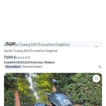
5
Aprilia Tuareg 660 Evocative Graphics
7.000 €
Lucca
(
LU
)
Usato
04/2023
32324 Km
Cross / Enduro
Rivenditore
Serchio Motori