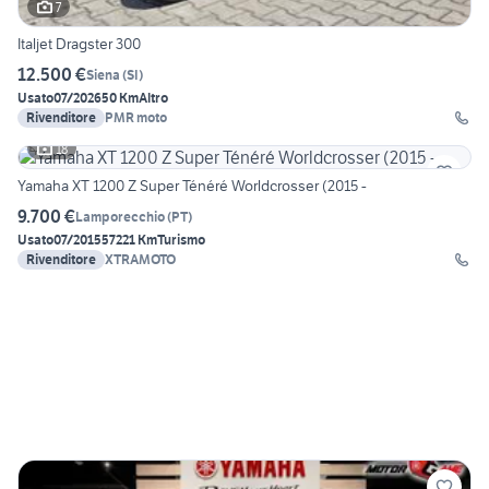
7
Italjet Dragster 300
12.500 €
Siena
(
SI
)
Usato
07/2026
50 Km
Altro
Rivenditore
PMR moto
18
Yamaha XT 1200 Z Super Ténéré Worldcrosser (2015 -
9.700 €
Lamporecchio
(
PT
)
Usato
07/2015
57221 Km
Turismo
Rivenditore
XTRAMOTO