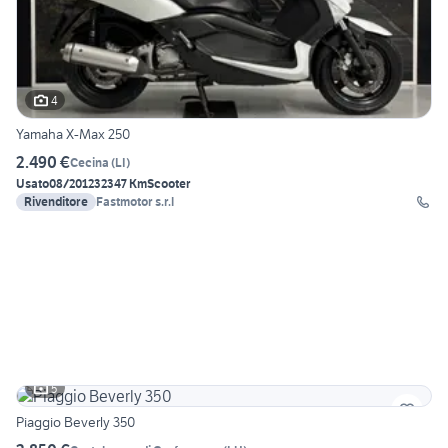
4
Yamaha X-Max 250
2.490 €
Cecina
(
LI
)
Usato
08/2012
32347 Km
Scooter
Rivenditore
Fastmotor s.r.l
5
Piaggio Beverly 350