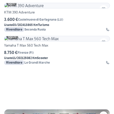
5
KTM 390 Adventure
3.600 €
Castelnuovo di Garfagnana
(
LU
)
Usato
03/2024
13865 Km
Turismo
Rivenditore
Seconda Ruota
25
Yamaha T Max 560 Tech Max
8.750 €
Firenze
(
FI
)
Usato
11/2021
25082 Km
Scooter
Rivenditore
Le Grandi Marche