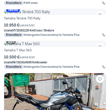
Rivenditore
PMR moto
Vetrina
Yamaha Ténéré 700 Rally
10.950 €
Lucca
(
LU
)
Usato
07/2026
1129 Km
Cross / Enduro
Rivenditore
Motorgame Concessionaria Yamaha Pisa
4
Yamaha T Max 560
10.500 €
Lucca
(
LU
)
Usato
09/2024
14500 Km
Scooter
Rivenditore
Motorgame Concessionaria Yamaha Pisa