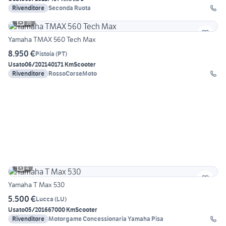
Rivenditore
Seconda Ruota
16
Yamaha TMAX 560 Tech Max
8.950 €
Pistoia
(
PT
)
Usato
06/2021
40171 Km
Scooter
Rivenditore
RossoCorseMoto
4
Yamaha T Max 530
5.500 €
Lucca
(
LU
)
Usato
05/2016
67000 Km
Scooter
Rivenditore
Motorgame Concessionaria Yamaha Pisa