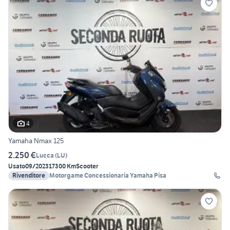
4
Yamaha Nmax 125
2.250 €
Lucca
(
LU
)
Usato
09/2023
17300 Km
Scooter
Rivenditore
Motorgame Concessionaria Yamaha Pisa