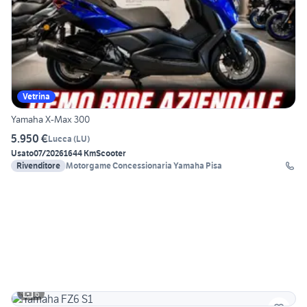
Vetrina
Yamaha X-Max 300
5.950 €
Lucca
(
LU
)
Usato
07/2026
1644 Km
Scooter
Rivenditore
Motorgame Concessionaria Yamaha Pisa
6