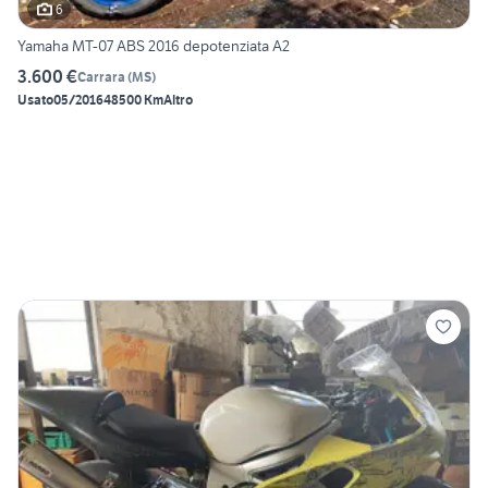
6
Yamaha MT-07 ABS 2016 depotenziata A2
3.600 €
Carrara
(
MS
)
Usato
05/2016
48500 Km
Altro