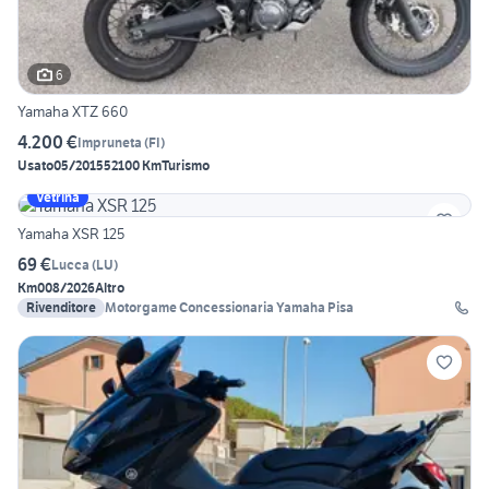
6
Yamaha XTZ 660
4.200 €
Impruneta
(
FI
)
Usato
05/2015
52100 Km
Turismo
Vetrina
Yamaha XSR 125
69 €
Lucca
(
LU
)
Km0
08/2026
Altro
Rivenditore
Motorgame Concessionaria Yamaha Pisa