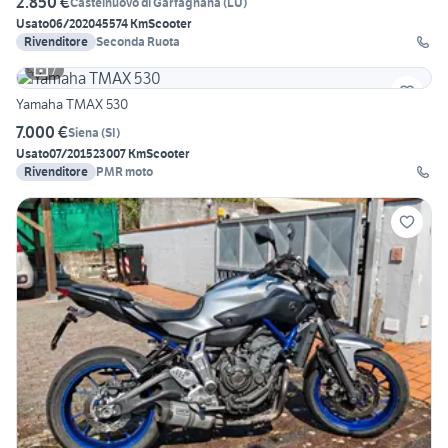
2.850 €
Castelnuovo di Garfagnana
(
LU
)
Usato
06/2020
45574 Km
Scooter
Rivenditore
Seconda Ruota
7
Yamaha TMAX 530
7.000 €
Siena
(
SI
)
Usato
07/2015
23007 Km
Scooter
Rivenditore
PMR moto