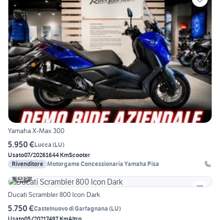
Yamaha X-Max 300
5.950 €
Lucca
(
LU
)
Usato
07/2026
1644 Km
Scooter
Rivenditore
Motorgame Concessionaria Yamaha Pisa
5
Ducati Scrambler 800 Icon Dark
5.750 €
Castelnuovo di Garfagnana
(
LU
)
Usato
05/2021
7497 Km
Altro