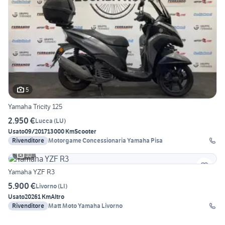
5
Yamaha Tricity 125
2.950 €
Lucca
(
LU
)
Usato
09/2017
13000 Km
Scooter
Rivenditore
Motorgame Concessionaria Yamaha Pisa
10
Yamaha YZF R3
5.900 €
Livorno
(
LI
)
Usato
2026
1 Km
Altro
Rivenditore
Matt Moto Yamaha Livorno