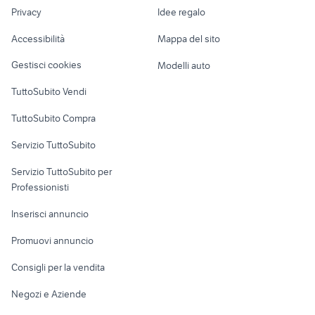
Nautica
lavoro
fiat fiorino 1.3 multijet accessori
Privacy
Idee regalo
Garage e box
auto Occhiobello
auto
Caravan e Camper
Accessibilità
Mappa del sito
Loft, mansarde e
Veicoli commerciali
altro
Gestisci cookies
Modelli auto
Case vacanza
TuttoSubito Vendi
Uffici e Locali
TuttoSubito Compra
commerciali
Servizio TuttoSubito
elettronica
per la casa e la
sports e hobby
Servizio TuttoSubito per
persona
Informatica
Animali
Professionisti
Arredamento e
Console e
Accessori per
Casalinghi
Inserisci annuncio
Videogiochi
animali
Elettrodomestici
Promuovi annuncio
Audio/Video
Musica e Film
Giardino e Fai da te
Consigli per la vendita
Fotografia
Libri e Riviste
Abbigliamento e
Negozi e Aziende
Telefonia
Strumenti Musicali
Accessori