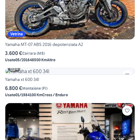
Vetrina
Yamaha MT-07 ABS 2016 depotenziata A2
3.600 €
Carrara
(
MS
)
Usato
05/2016
48500 Km
Altro
4
Yamaha xt 600 34l
6.800 €
Montaione
(
FI
)
Usato
01/1984
100 Km
Cross / Enduro