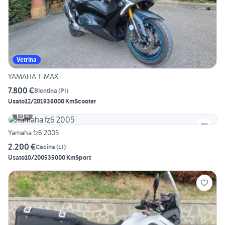
Vetrina
YAMAHA T-MAX
7.800 €
Bientina
(
PI
)
Usato
12/2019
36000 Km
Scooter
4
Yamaha fz6 2005
2.200 €
Cecina
(
LI
)
Usato
10/2005
35000 Km
Sport