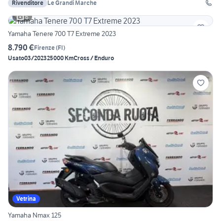
Rivenditore
Le Grandi Marche
6
Yamaha Tenere 700 T7 Extreme 2023
8.790 €
Firenze
(
FI
)
Usato
03/2023
25000 Km
Cross / Enduro
Vetrina
Yamaha Nmax 125