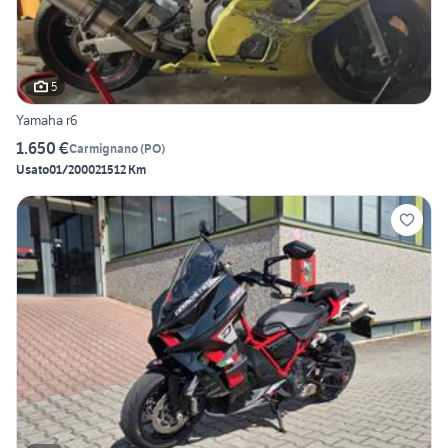
5
Yamaha r6
1.650 €
Carmignano
(
PO
)
Usato
01/2000
21512 Km