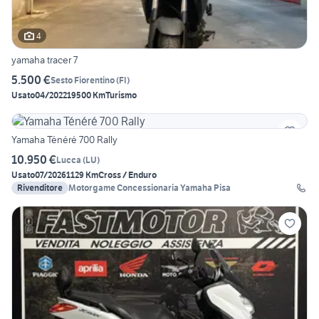
4
yamaha tracer 7
5.500 €
Sesto Fiorentino
(
FI
)
Usato
04/2022
19500 Km
Turismo
Yamaha Ténéré 700 Rally
10.950 €
Lucca
(
LU
)
Usato
07/2026
1129 Km
Cross / Enduro
Rivenditore
Motorgame Concessionaria Yamaha Pisa