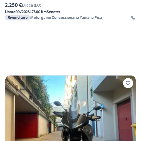
2.250 €
Lucca
(
LU
)
Usato
09/2023
17300 Km
Scooter
Rivenditore
Motorgame Concessionaria Yamaha Pisa