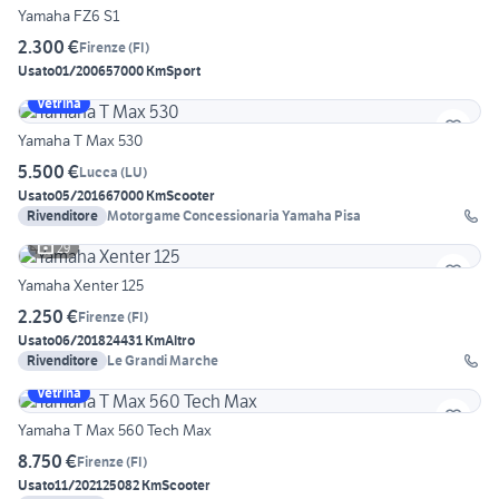
Yamaha FZ6 S1
2.300 €
Firenze
(
FI
)
Usato
01/2006
57000 Km
Sport
Vetrina
Yamaha T Max 530
5.500 €
Lucca
(
LU
)
Usato
05/2016
67000 Km
Scooter
Rivenditore
Motorgame Concessionaria Yamaha Pisa
29
Yamaha Xenter 125
2.250 €
Firenze
(
FI
)
Usato
06/2018
24431 Km
Altro
Rivenditore
Le Grandi Marche
Vetrina
Yamaha T Max 560 Tech Max
8.750 €
Firenze
(
FI
)
Usato
11/2021
25082 Km
Scooter