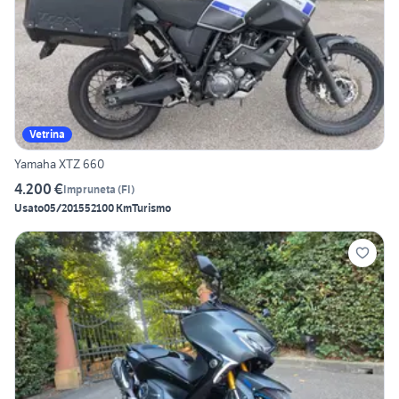
Vetrina
Yamaha XTZ 660
4.200 €
Impruneta
(
FI
)
Usato
05/2015
52100 Km
Turismo