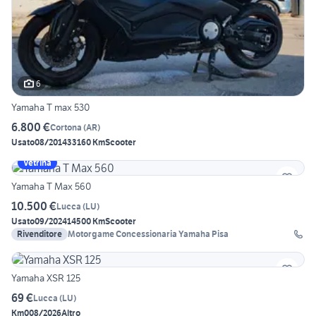
6
Yamaha T max 530
6.800 €
Cortona
(
AR
)
Usato
08/2014
33160 Km
Scooter
Vetrina
Yamaha T Max 560
10.500 €
Lucca
(
LU
)
Usato
09/2024
14500 Km
Scooter
Rivenditore
Motorgame Concessionaria Yamaha Pisa
Yamaha XSR 125
69 €
Lucca
(
LU
)
Km0
08/2026
Altro