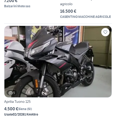
7.200 €
agricolo
Balzarini Moto sas
16.500 €
CASENTINO MACCHINE AGRICOLE
5
Aprilia Tuono 125
4.500 €
Siena
(
SI
)
Usato
02/2026
1 Km
Altro