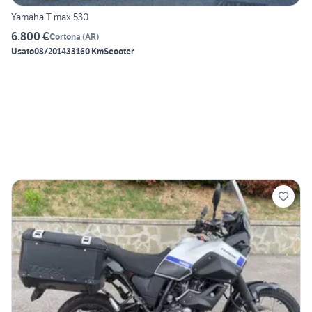
Yamaha T max 530
6.800 €
Cortona
(
AR
)
Usato
08/2014
33160 Km
Scooter