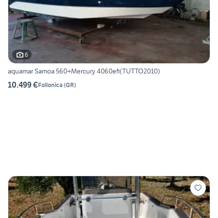
6
aquamar Samoa 560+Mercury 4060efi(TUTTO2010)
10.499 €
Follonica
(
GR
)