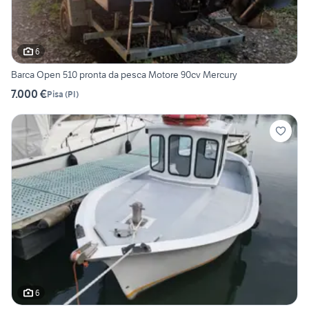
6
Barca Open 510 pronta da pesca Motore 90cv Mercury
7.000 €
Pisa
(
PI
)
6