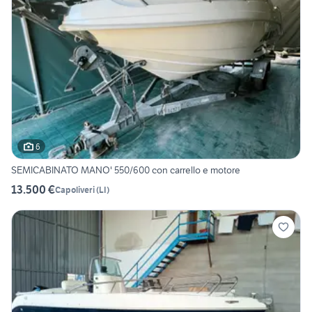
6
SEMICABINATO MANO' 550/600 con carrello e motore
13.500 €
Capoliveri
(
LI
)