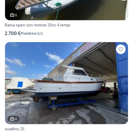
6
Barca open con motore 20cv 4 tempi
2.700 €
Piombino
(
LI
)
6
sciallino 25