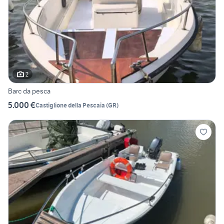
2
Barc da pesca
5.000 €
Castiglione della Pescaia
(
GR
)