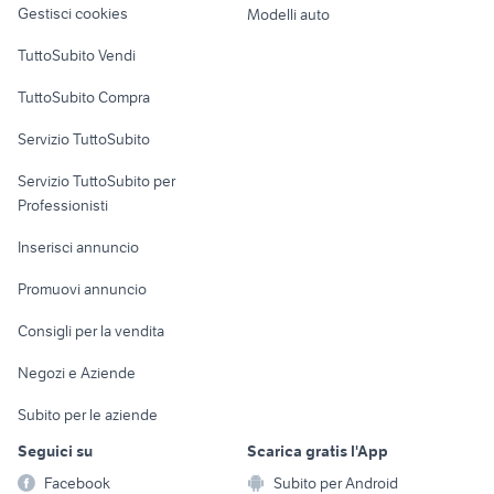
Gestisci cookies
Modelli auto
Case vacanza
TuttoSubito Vendi
Uffici e Locali
TuttoSubito Compra
commerciali
Servizio TuttoSubito
elettronica
per la casa e la
sports e hobby
Servizio TuttoSubito per
persona
Informatica
Animali
Professionisti
Arredamento e
Console e
Accessori per
Casalinghi
Inserisci annuncio
Videogiochi
animali
Elettrodomestici
Promuovi annuncio
Audio/Video
Musica e Film
Giardino e Fai da te
Consigli per la vendita
Fotografia
Libri e Riviste
Abbigliamento e
Negozi e Aziende
Telefonia
Strumenti Musicali
Accessori
Subito per le aziende
Sports
Tutto per i bambini
Seguici su
Scarica gratis l'App
Biciclette
Facebook
Subito per Android