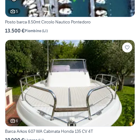
5
Posto barca 8.50mt Circolo Nautico Pontedoro
13.500 €
Piombino
(
LI
)
6
Barca Arkos 607 WA Cabinata Honda 135 CV 4T