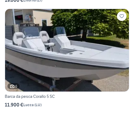
19.000 €
Livorno
(
LI
)
6
Barca da pesca Corallo 5 SC
11.900 €
Lucca
(
LU
)