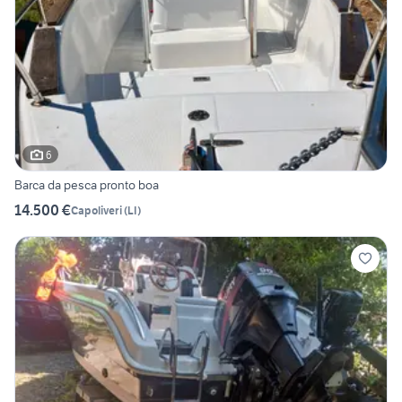
6
Barca da pesca pronto boa
14.500 €
Capoliveri
(
LI
)