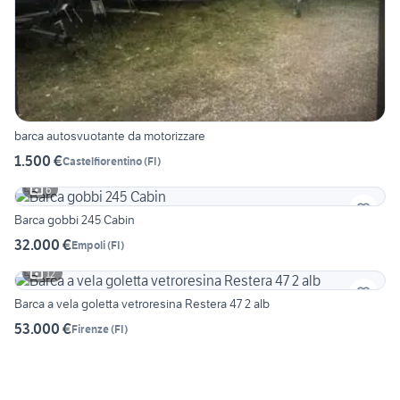
barca autosvuotante da motorizzare
1.500 €
Castelfiorentino
(
FI
)
6
Barca gobbi 245 Cabin
32.000 €
Empoli
(
FI
)
12
Barca a vela goletta vetroresina Restera 47 2 alb
53.000 €
Firenze
(
FI
)