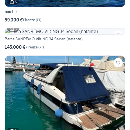
6
barche
59.000 €
Firenze
(
FI
)
6
Barca SANREMO VIKING 34 Sedan (natante)
145.000 €
Firenze
(
FI
)