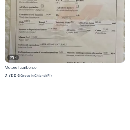
4
Motore fuoribordo
2.700 €
Greve in Chianti
(
FI
)