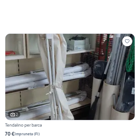
2
Tendalino per barca
70 €
Impruneta
(
FI
)