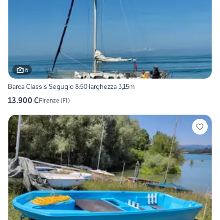
6
Barca Classis Segugio 8:50 larghezza 3,15m
13.900 €
Firenze
(
FI
)