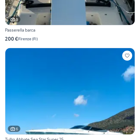
3
Passerella barca
200 €
Firenze
(
FI
)
6
Tullio Abbate Sea Star Super 25