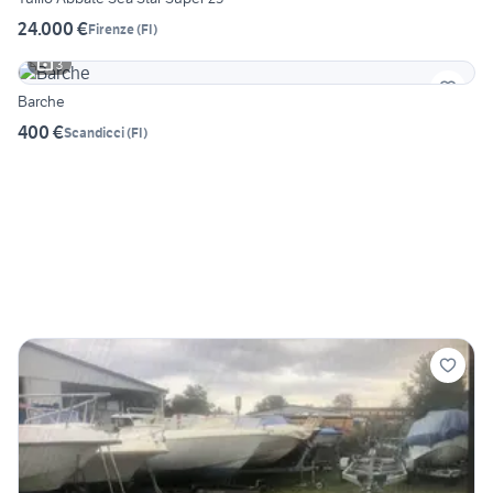
24.000 €
Firenze
(
FI
)
3
Barche
400 €
Scandicci
(
FI
)