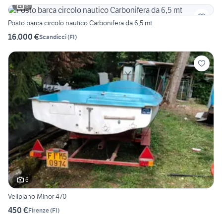
6
Posto barca circolo nautico Carbonifera da 6,5 mt
16.000 €
Scandicci
(
FI
)
6
Veliplano Minor 470
450 €
Firenze
(
FI
)