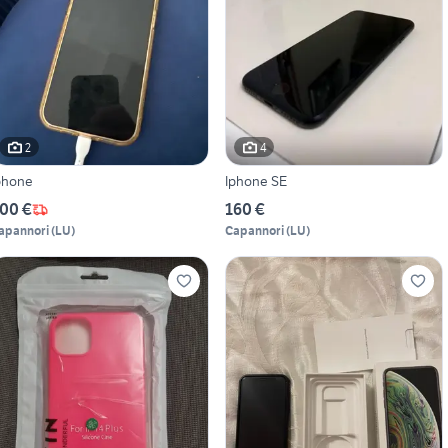
2
4
phone
Iphone SE
00 €
160 €
apannori
(
LU
)
Capannori
(
LU
)