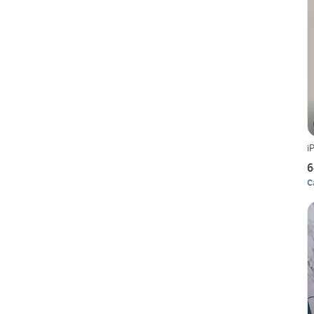
i
6
C