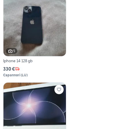
5
Iphone 14 128 gb
330 €
Capannori
(
LU
)