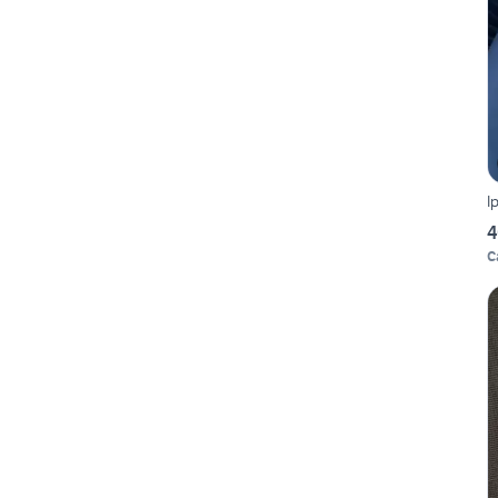
I
4
C