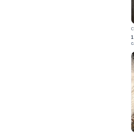
C
1
C