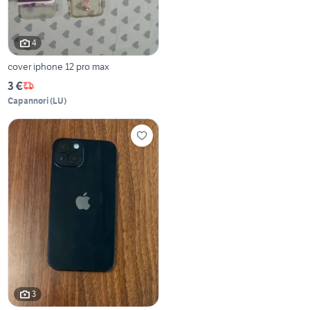
4
cover iphone 12 pro max
3 €
Capannori
(
LU
)
3