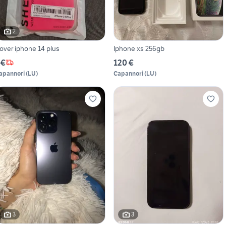
2
over iphone 14 plus
Iphone xs 256gb
 €
120 €
apannori
(
LU
)
Capannori
(
LU
)
3
3