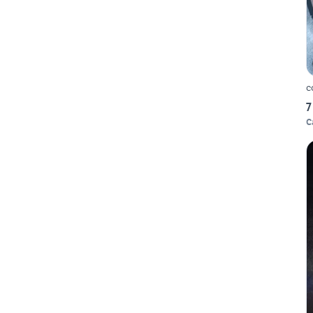
c
7
C