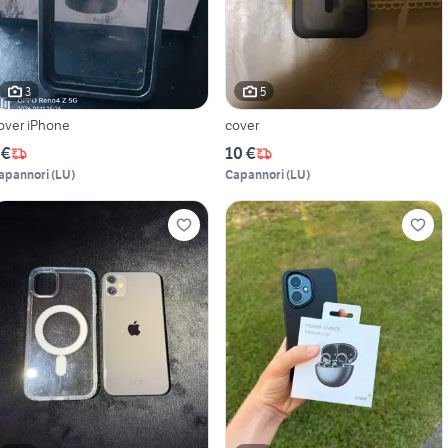
3
5
over iPhone
cover
 €
10 €
apannori
(
LU
)
Capannori
(
LU
)