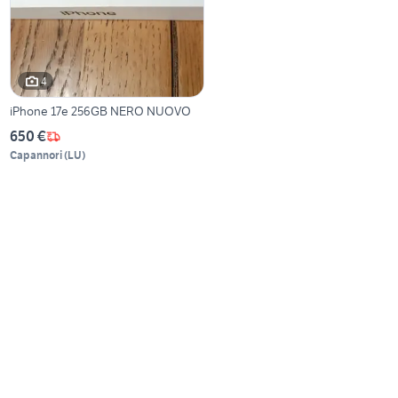
4
iPhone 17e 256GB NERO NUOVO
650 €
Capannori
(
LU
)