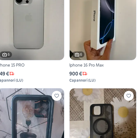
6
6
Phone 15 PRO
Iphone 16 Pro Max
49 €
900 €
apannori
(
LU
)
Capannori
(
LU
)