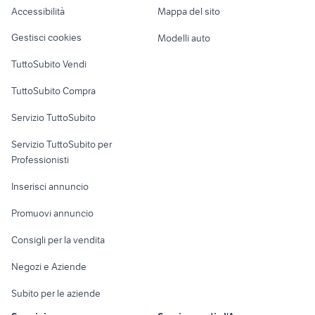
Accessibilità
Mappa del sito
Loft, mansarde e
Veicoli commerciali
altro
Gestisci cookies
Modelli auto
Case vacanza
TuttoSubito Vendi
Uffici e Locali
TuttoSubito Compra
commerciali
Servizio TuttoSubito
elettronica
per la casa e la
sports e hobby
Servizio TuttoSubito per
persona
Informatica
Animali
Professionisti
Arredamento e
Console e
Accessori per
Casalinghi
Inserisci annuncio
Videogiochi
animali
Elettrodomestici
Promuovi annuncio
Audio/Video
Musica e Film
Giardino e Fai da te
Consigli per la vendita
Fotografia
Libri e Riviste
Abbigliamento e
Negozi e Aziende
Telefonia
Strumenti Musicali
Accessori
Subito per le aziende
Sports
Tutto per i bambini