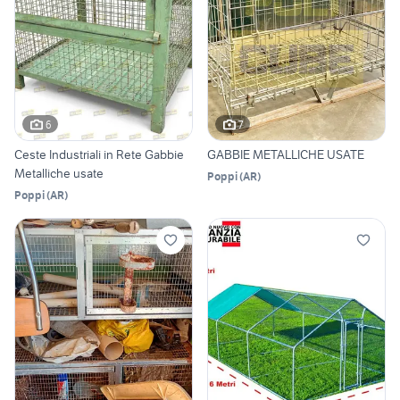
6
7
Ceste Industriali in Rete Gabbie
GABBIE METALLICHE USATE
Metalliche usate
Poppi
(
AR
)
Poppi
(
AR
)