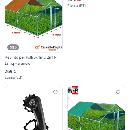
Pistoia
(
PT
)
9
Recinto per Polli 3x4m x 2mH-
12mq – arancio
269 €
Lucca
(
LU
)