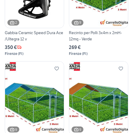
2
9
Gabbia Ceramic Speed Dura Ace
Recinto per Polli 3x4m x 2mH-
/Ultegra 12 v
12mq - Verde
350 €
269 €
Firenze
(
FI
)
Firenze
(
FI
)
9
9