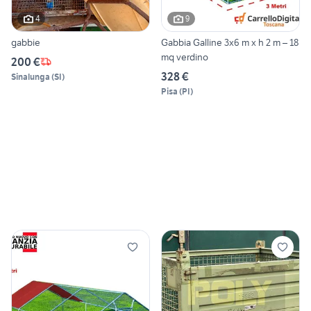
4
9
gabbie
Gabbia Galline 3x6 m x h 2 m – 18
mq verdino
200 €
328 €
Sinalunga
(
SI
)
Pisa
(
PI
)