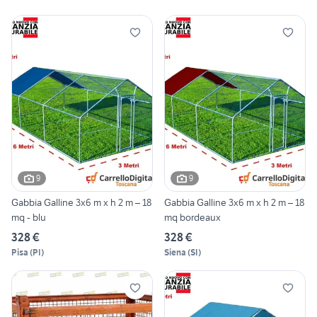
9
9
Gabbia Galline 3x6 m x h 2 m – 18
Gabbia Galline 3x6 m x h 2 m – 18
mq - blu
mq bordeaux
328 €
328 €
Pisa
(
PI
)
Siena
(
SI
)