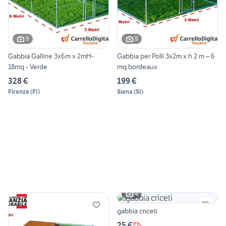
9
9
Gabbia Galline 3x6m x 2mH-
Gabbia per Polli 3x2m x h 2 m – 6
18mq - Verde
mq bordeaux
328 €
199 €
Firenze
(
FI
)
Siena
(
SI
)
4
gabbia criceti
25 €