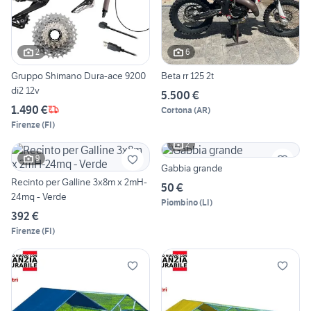
2
6
Gruppo Shimano Dura-ace 9200
Beta rr 125 2t
di2 12v
5.500 €
1.490 €
Cortona
(
AR
)
Firenze
(
FI
)
2
9
Gabbia grande
Recinto per Galline 3x8m x 2mH-
50 €
24mq - Verde
Piombino
(
LI
)
392 €
Firenze
(
FI
)