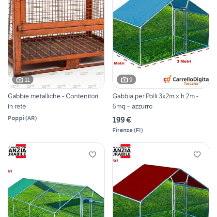
11
9
Gabbie metalliche - Contenitori
Gabbia per Polli 3x2m x h 2m -
in rete
6mq – azzurro
Poppi
(
AR
)
199 €
Firenze
(
FI
)