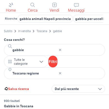
Home
Cerca
Vendi
Messaggi
gabbia animali Napoli provincia
gabbia per uccelli 
Ricerche
Subito
In vendita
Toscana
gabbie
Cosa cerchi?
Tutte le
Filtri
categorie
Salva ricerca
Dal più recente
900 risultati
Gabbie in Toscana