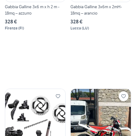
Gabbia Galline 3x6 m x h 2 m -
Gabbia Galline 3x6m x 2mH-
18mq – azzurro
18mq – arancio
328 €
328 €
Firenze
(
FI
)
Lucca
(
LU
)