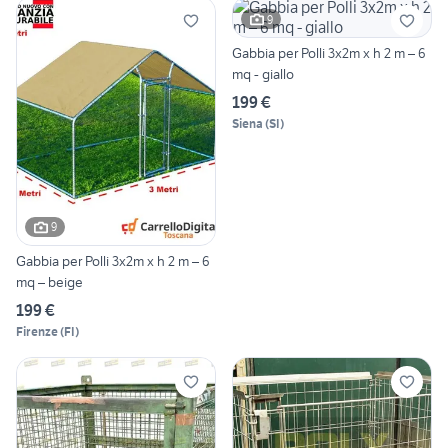
9
Gabbia per Polli 3x2m x h 2 m – 6
mq - giallo
199 €
Siena
(
SI
)
9
Gabbia per Polli 3x2m x h 2 m – 6
mq – beige
199 €
Firenze
(
FI
)