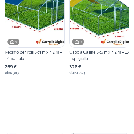
9
9
Recinto per Polli 3x4 m x h 2 m –
Gabbia Galline 3x6 m x h 2 m – 18
12 mq - blu
mq - giallo
269 €
328 €
Pisa
(
PI
)
Siena
(
SI
)