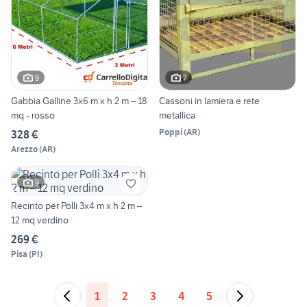
9
7
Gabbia Galline 3x6 m x h 2 m – 18
Cassoni in lamiera e rete
mq - rosso
metallica
Poppi
(
AR
)
328 €
Arezzo
(
AR
)
9
Recinto per Polli 3x4 m x h 2 m –
12 mq verdino
269 €
Pisa
(
PI
)
1
2
3
4
5