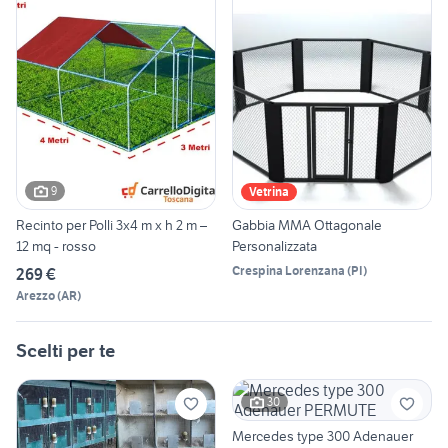
9
Vetrina
Recinto per Polli 3x4 m x h 2 m –
Gabbia MMA Ottagonale
12 mq - rosso
Personalizzata
Crespina Lorenzana
(
PI
)
269 €
Arezzo
(
AR
)
Scelti per te
30
Mercedes type 300 Adenauer