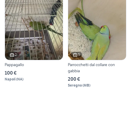
2
5
Pappagallo
Parrocchetti dal collare con
gabbia
100 €
200 €
Napoli
(
NA
)
Seregno
(
MB
)