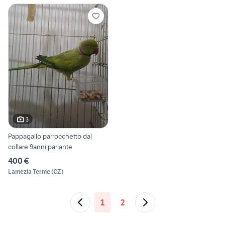
3
Pappagallo parrocchetto dal
collare 9anni parlante
400 €
Lamezia Terme
(
CZ
)
1
2