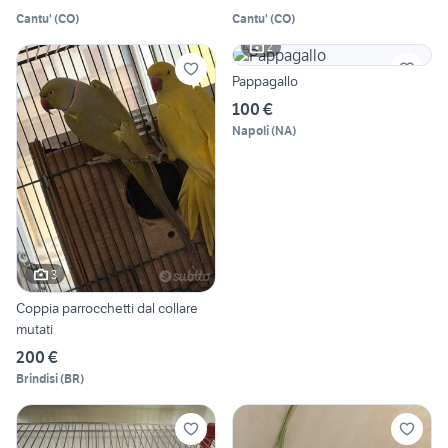
Cantu'
(
CO
)
Cantu'
(
CO
)
2
Pappagallo
100 €
Napoli
(
NA
)
3
Coppia parrocchetti dal collare
mutati
200 €
Brindisi
(
BR
)