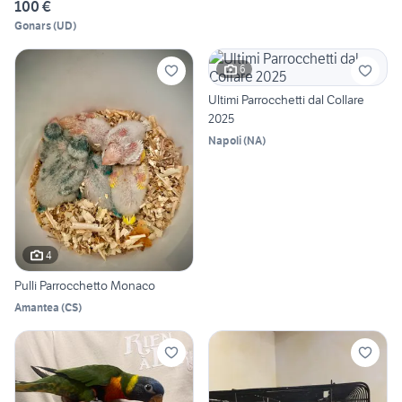
100 €
Gonars
(
UD
)
6
Ultimi Parrocchetti dal Collare
2025
Napoli
(
NA
)
4
Pulli Parrocchetto Monaco
Amantea
(
CS
)