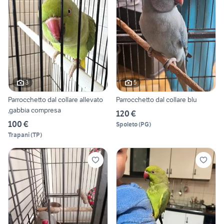
3
5
Parrocchetto dal collare allevato
Parrocchetto dal collare blu
,gabbia compresa
120 €
100 €
Spoleto
(
PG
)
Trapani
(
TP
)