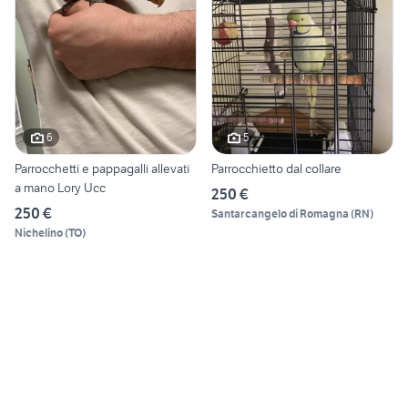
6
5
Parrocchetti e pappagalli allevati
Parrocchietto dal collare
a mano Lory Ucc
250 €
250 €
Santarcangelo di Romagna
(
RN
)
Nichelino
(
TO
)