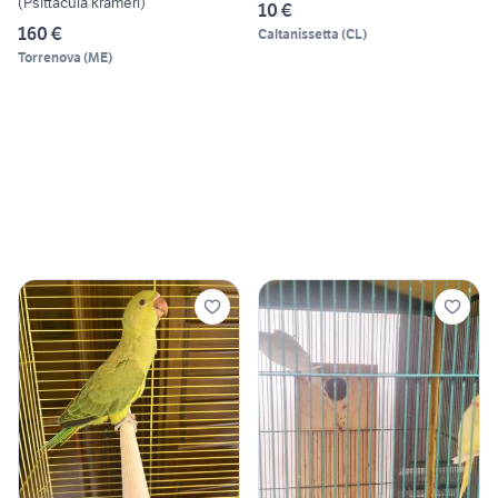
(Psittacula krameri)
10 €
160 €
Caltanissetta
(
CL
)
Torrenova
(
ME
)