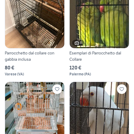
6
Parrocchetto dal collare con
Esemplari di Parrocchetto dal
gabbia inclusa
Collare
80 €
120 €
Varese
(
VA
)
Palermo
(
PA
)