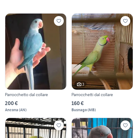
3
Parrocchetto dal collare
Parrocchetti dal collare
200 €
160 €
Ancona
(
AN
)
Busnago
(
MB
)