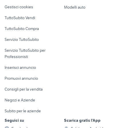
Veicoli commerciali
altro
Gestisci cookies
Modelli auto
Case vacanza
TuttoSubito Vendi
Uffici e Locali
TuttoSubito Compra
commerciali
Servizio TuttoSubito
elettronica
per la casa e la
sports e hobby
Servizio TuttoSubito per
persona
Informatica
Animali
Professionisti
Arredamento e
Console e
Accessori per
Casalinghi
Inserisci annuncio
Videogiochi
animali
Elettrodomestici
Promuovi annuncio
Audio/Video
Musica e Film
Giardino e Fai da te
Consigli per la vendita
Fotografia
Libri e Riviste
Abbigliamento e
Negozi e Aziende
Telefonia
Strumenti Musicali
Accessori
Subito per le aziende
Sports
Tutto per i bambini
Seguici su
Scarica gratis l'App
Biciclette