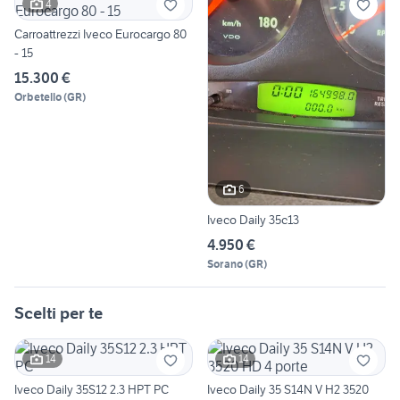
4
Carroattrezzi Iveco Eurocargo 80
- 15
15.300 €
Orbetello
(
GR
)
6
Iveco Daily 35c13
4.950 €
Sorano
(
GR
)
Scelti per te
14
14
Iveco Daily 35S12 2.3 HPT PC
Iveco Daily 35 S14N V H2 3520