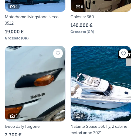
6
6
Motorhome livingstone iveco
Goldstar 360
35.12
140.000 €
19.000 €
Grosseto
(
GR
)
Grosseto
(
GR
)
2
6
Iveco daily furgone
Natante Space 360 fly, 2 cabine,
motori anno 2021
2.300 €