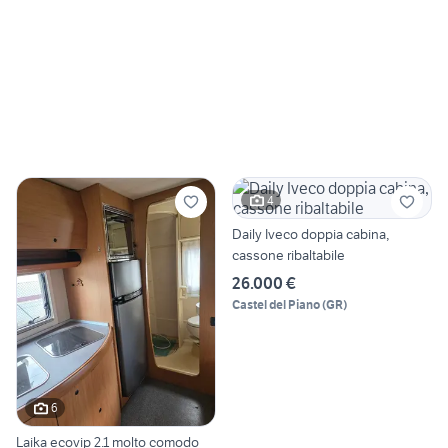
4
Daily Iveco doppia cabina,
cassone ribaltabile
26.000 €
Castel del Piano
(
GR
)
6
Laika ecovip 2.1 molto comodo