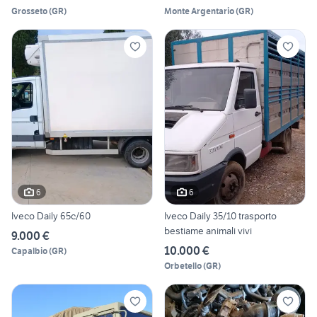
Grosseto
(
GR
)
Monte Argentario
(
GR
)
6
6
Iveco Daily 65c/60
Iveco Daily 35/10 trasporto
bestiame animali vivi
9.000 €
10.000 €
Capalbio
(
GR
)
Orbetello
(
GR
)