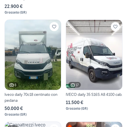
22.900 €
Grosseto
(
GR
)
6
17
Iveco daily 70c18 centinato con
IVECO daily 35 S16S A8 4100 cab.
pedana
11.500 €
50.000 €
Grosseto
(
GR
)
Grosseto
(
GR
)