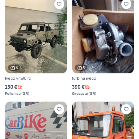
6
5
Iveco vm90 rc
turbina iveco
150 €
390 €
Follonica
(
GR
)
Grosseto
(
GR
)