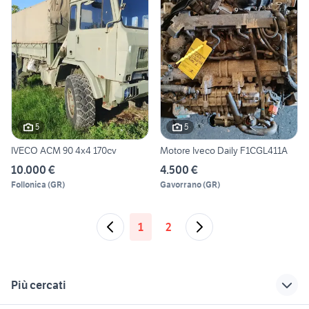
5
5
IVECO ACM 90 4x4 170cv
Motore Iveco Daily F1CGL411A
10.000 €
4.500 €
Follonica
(
GR
)
Gavorrano
(
GR
)
1
2
Più cercati