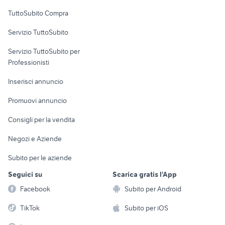
Uffici e Locali
TuttoSubito Compra
commerciali
Servizio TuttoSubito
elettronica
per la casa e la
sports e hobby
Servizio TuttoSubito per
persona
Informatica
Animali
Professionisti
Arredamento e
Console e
Accessori per
Casalinghi
Inserisci annuncio
Videogiochi
animali
Elettrodomestici
Promuovi annuncio
Audio/Video
Musica e Film
Giardino e Fai da te
Consigli per la vendita
Fotografia
Libri e Riviste
Abbigliamento e
Negozi e Aziende
Telefonia
Strumenti Musicali
Accessori
Subito per le aziende
Sports
Tutto per i bambini
Seguici su
Scarica gratis l'App
Biciclette
Facebook
Subito per Android
Collezionismo
TikTok
Subito per iOS