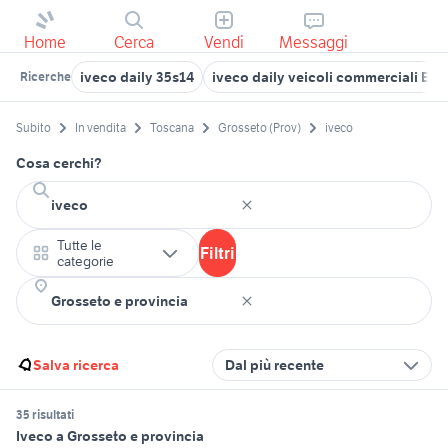
Home
Cerca
Vendi
Messaggi
iveco daily 35s14
iveco daily veicoli commerciali Em
Ricerche
Subito
In vendita
Toscana
Grosseto (Prov)
iveco
Cosa cerchi?
Tutte le
Filtri
categorie
Salva ricerca
Dal più recente
35 risultati
Iveco a Grosseto e provincia