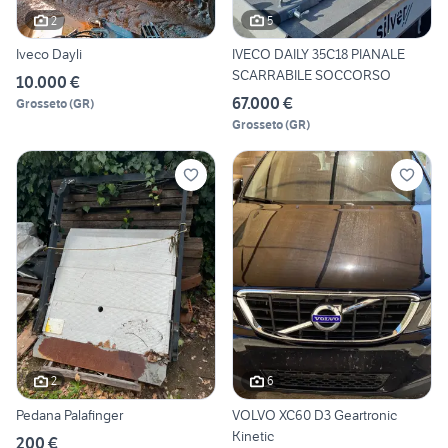
2
5
Iveco Dayli
IVECO DAILY 35C18 PIANALE
SCARRABILE SOCCORSO
10.000 €
67.000 €
Grosseto
(
GR
)
Grosseto
(
GR
)
2
6
Pedana Palafinger
VOLVO XC60 D3 Geartronic
Kinetic
200 €