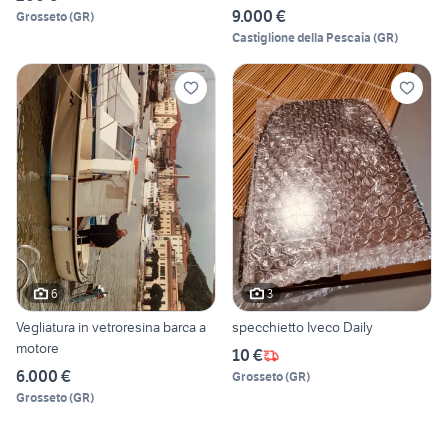
9.000 €
Grosseto
(
GR
)
Castiglione della Pescaia
(
GR
)
6
3
Vegliatura in vetroresina barca a
specchietto Iveco Daily
motore
10 €
6.000 €
Grosseto
(
GR
)
Grosseto
(
GR
)