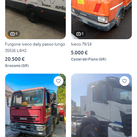
6
6
Furgone iveco daily passo lungo
Iveco 79/14
35S16 L4H2
5.000 €
20.500 €
Castel del Piano
(
GR
)
Grosseto
(
GR
)