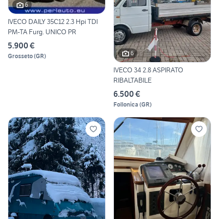
6
IVECO DAILY 35C12 2.3 Hpi TDI
PM-TA Furg. UNICO PR
5.900 €
6
Grosseto
(
GR
)
IVECO 34 2.8 ASPIRATO
RIBALTABILE
6.500 €
Follonica
(
GR
)