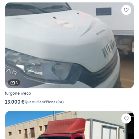
3
furgone iveco
13.000 €
Quartu Sant'Elena
(
CA
)