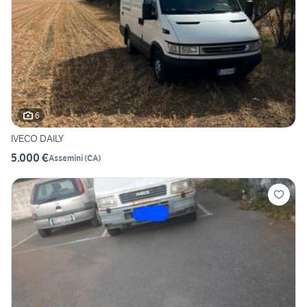
6
IVECO DAILY
5.000 €
Assemini
(
CA
)