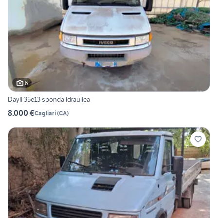
6
Dayli 35c13 sponda idraulica
8.000 €
Cagliari
(
CA
)