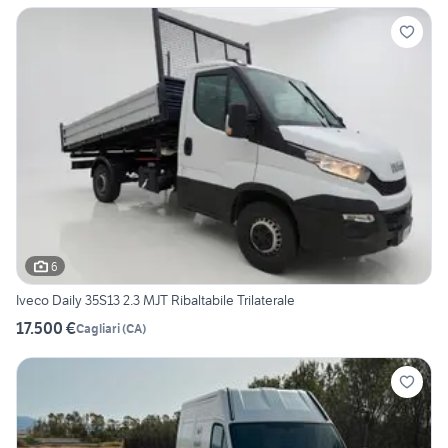
6
Iveco Daily 35S13 2.3 MJT Ribaltabile Trilaterale
17.500 €
Cagliari
(
CA
)