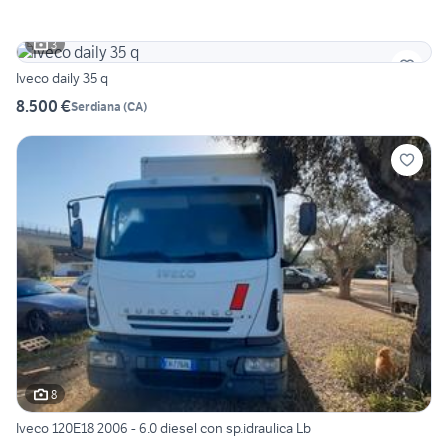
3
Iveco daily 35 q
8.500 €
Serdiana
(
CA
)
8
Iveco 120E18 2006 - 6.0 diesel con sp.idraulica Lb