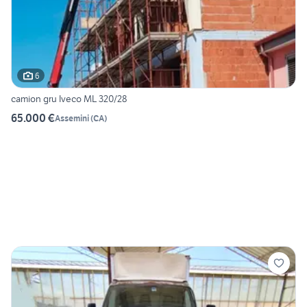
6
camion gru Iveco ML 320/28
65.000 €
Assemini
(
CA
)