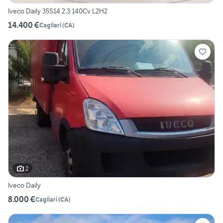
Iveco Daily 35S14 2.3 140Cv L2H2
14.400 €
Cagliari
(
CA
)
2
Iveco Daily
8.000 €
Cagliari
(
CA
)