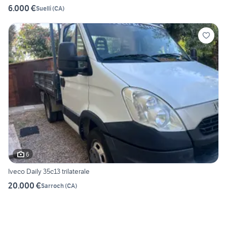
6.000 €
Suelli
(
CA
)
6
Iveco Daily 35c13 trilaterale
20.000 €
Sarroch
(
CA
)