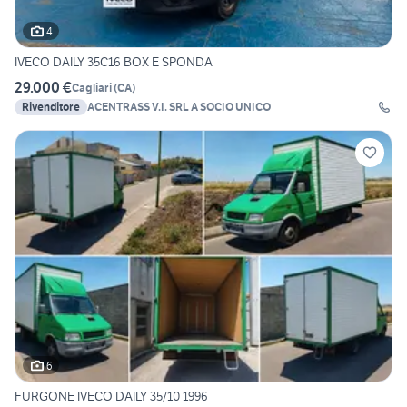
4
IVECO DAILY 35C16 BOX E SPONDA
29.000 €
Cagliari
(
CA
)
Rivenditore
ACENTRASS V.I. SRL A SOCIO UNICO
6
FURGONE IVECO DAILY 35/10 1996