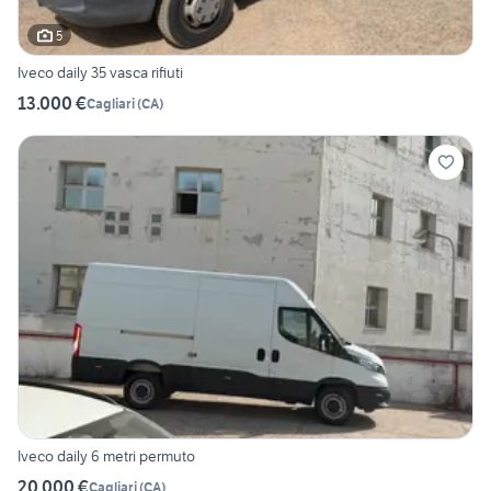
5
Iveco daily 35 vasca rifiuti
13.000 €
Cagliari
(
CA
)
Iveco daily 6 metri permuto
20.000 €
Cagliari
(
CA
)