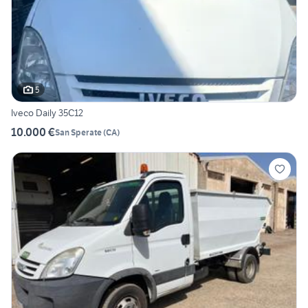
5
Iveco Daily 35C12
10.000 €
San Sperate
(
CA
)