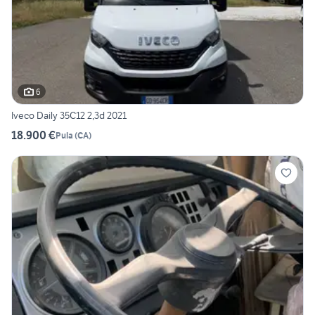
6
Iveco Daily 35C12 2,3d 2021
18.900 €
Pula
(
CA
)