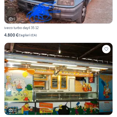
6
iveco turbo dayil 35 12
4.800 €
Cagliari
(
CA
)
12