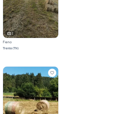
2
Fieno
Trento
(
TN
)