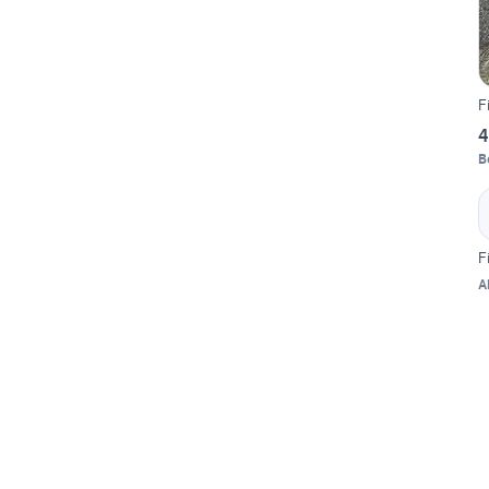
F
4
B
F
A