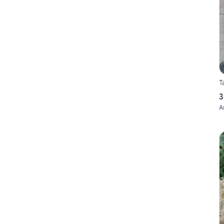
T
3
A