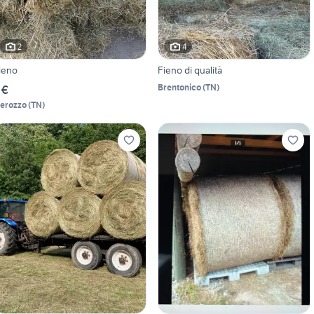
2
4
ieno
Fieno di qualità
Brentonico
(
TN
)
 €
ierozzo
(
TN
)