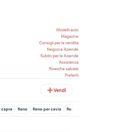
Modelli auto
Magazine
Consigli per la vendita
Negozi e Aziende
Subito per le Aziende
Assistenza
Ricerche salvate
Preferiti
Vendi
r capre
fieno
fieno per cavie
fieno in animali
fieno di avena