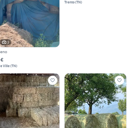
Trento
(
TN
)
3
ieno
 €
e Ville
(
TN
)