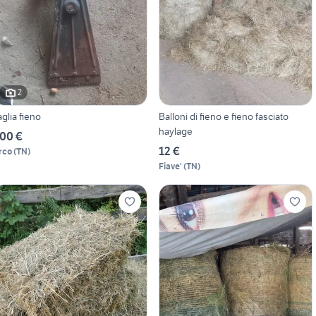
2
aglia fieno
Balloni di fieno e fieno fasciato
haylage
00 €
12 €
rco
(
TN
)
Fiave'
(
TN
)