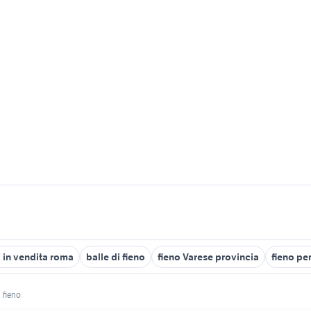
o in vendita roma
balle di fieno
fieno Varese provincia
fieno pe
fieno