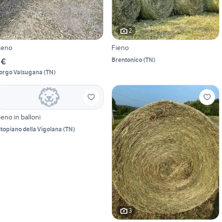
2
ieno
Fieno
Brentonico
(
TN
)
 €
orgo Valsugana
(
TN
)
ieno in balloni
ltopiano della Vigolana
(
TN
)
3