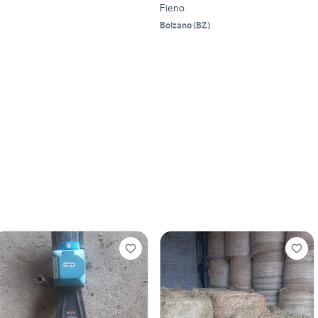
Fieno
Bolzano
(
BZ
)