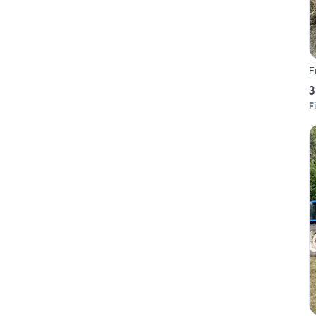
F
3
F