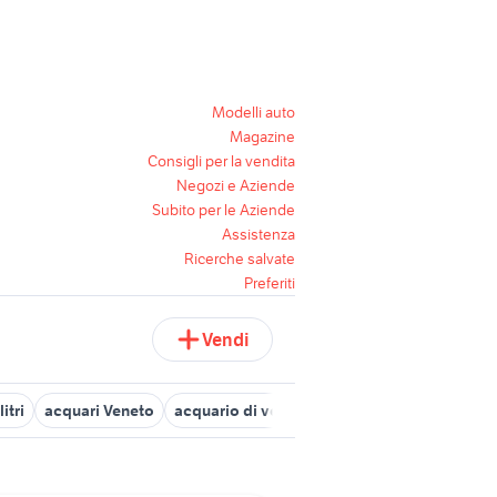
Modelli auto
Magazine
Consigli per la vendita
Negozi e Aziende
Subito per le Aziende
Assistenza
Ricerche salvate
Preferiti
Vendi
itri
acquari Veneto
acquario di venezia
acquario tartarughe