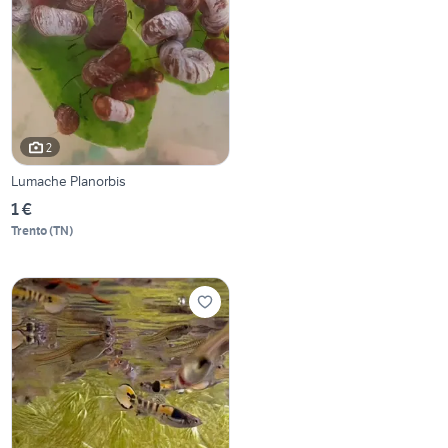
2
Lumache Planorbis
1 €
Trento
(
TN
)