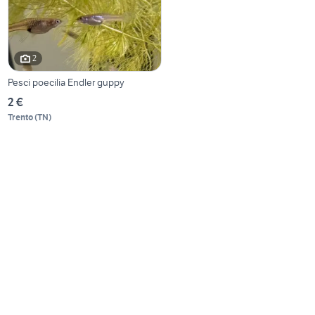
2
Pesci poecilia Endler guppy
2 €
Trento
(
TN
)