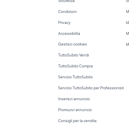
Sicurezza
S
Accessori Moto
Terreni e rustic
Condizioni
M
Nautica
Garage e box
Privacy
I
Caravan e Camper
Loft, mansarde 
Accessibilità
M
Veicoli commerciali
Case vacanza
Gestisci cookies
M
Uffici e Locali
TuttoSubito Vendi
commerciali
TuttoSubito Compra
Servizio TuttoSubito
Servizio TuttoSubito per Professionisti
Inserisci annuncio
Promuovi annuncio
Consigli per la vendita