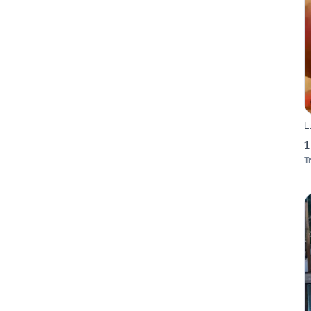
L
1
T