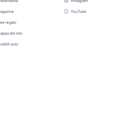
ostenibilità
Instagram
lavoro
i
Fotografia
Giardino 
agazine
YouTube
Attrezzature di lavoro
Telefonia
Abbigli
dee regalo
Accesso
e altro
appa del sito
Tutto per
odelli auto