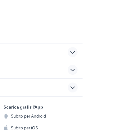
 provincia
canile verona
desco
cani tortona
sports e hobby
agna
a
Scarica gratis l'App
Animali
o
cuccioli cane latina
Subito per Android
ento e
Accessori per animali
cani in regalo bologna
hi
Subito per iOS
Musica e Film
omestici