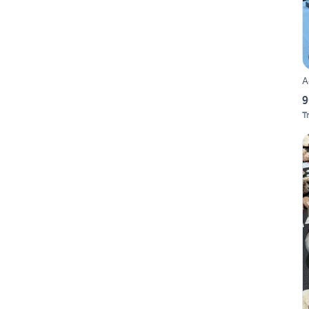
A
9
T