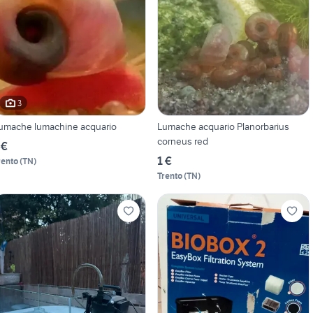
3
umache lumachine acquario
Lumache acquario Planorbarius
corneus red
 €
1 €
rento
(
TN
)
Trento
(
TN
)