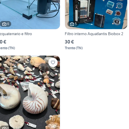
6
5
cquaterrario e filtro
Filtro interno Aquatlantis Biobox 2
0 €
30 €
rento
(
TN
)
Trento
(
TN
)
6