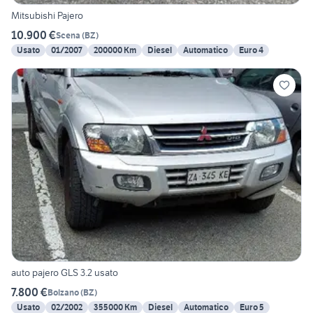
Mitsubishi Pajero
10.900 €
Scena
(
BZ
)
Usato
01/2007
200000 Km
Diesel
Automatico
Euro 4
auto pajero GLS 3.2 usato
7.800 €
Bolzano
(
BZ
)
Usato
02/2002
355000 Km
Diesel
Automatico
Euro 5