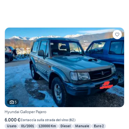
5
Hyundai Galloper Pajero
6.000 €
Cortaccia sulla strada del vino
(
BZ
)
Usato
01/2001
120000 Km
Diesel
Manuale
Euro 2