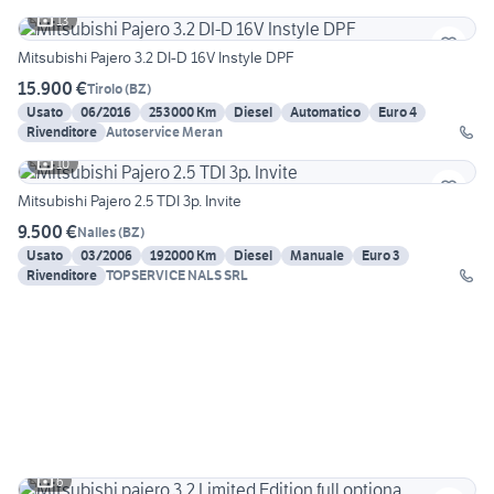
13
Mitsubishi Pajero 3.2 DI-D 16V Instyle DPF
15.900 €
Tirolo
(
BZ
)
Usato
06/2016
253000 Km
Diesel
Automatico
Euro 4
Rivenditore
Autoservice Meran
10
Mitsubishi Pajero 2.5 TDI 3p. Invite
9.500 €
Nalles
(
BZ
)
Usato
03/2006
192000 Km
Diesel
Manuale
Euro 3
Rivenditore
TOPSERVICE NALS SRL
6