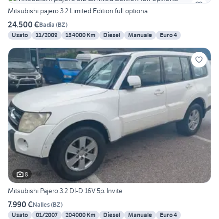
Mitsubishi pajero 3.2 Limited Edition full optiona
24.500 €
Badia
(
BZ
)
Usato
11/2009
154000 Km
Diesel
Manuale
Euro 4
8
Mitsubishi Pajero 3.2 DI-D 16V 5p. Invite
7.990 €
Nalles
(
BZ
)
Usato
01/2007
204000 Km
Diesel
Manuale
Euro 4