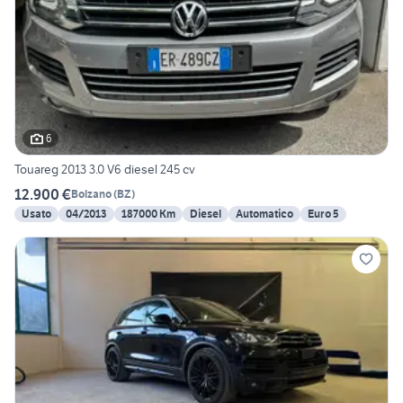
6
Touareg 2013 3.0 V6 diesel 245 cv
12.900 €
Bolzano
(
BZ
)
Usato
04/2013
187000 Km
Diesel
Automatico
Euro 5