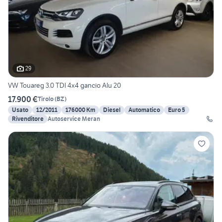
29
VW Touareg 3.0 TDI 4x4 gancio Alu 20
17.900 €
Tirolo
(
BZ
)
Usato
12/2011
176000 Km
Diesel
Automatico
Euro 5
Rivenditore
Autoservice Meran