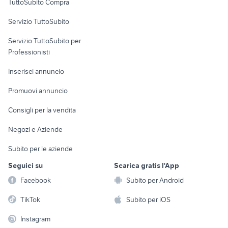
TuttoSubito Compra
commerciali
Servizio TuttoSubito
elettronica
per la casa e la
sports e hobby
Servizio TuttoSubito per
persona
Informatica
Animali
Professionisti
Arredamento e
Console e
Accessori per
Casalinghi
Inserisci annuncio
Videogiochi
animali
Elettrodomestici
Promuovi annuncio
Audio/Video
Musica e Film
Giardino e Fai da te
Consigli per la vendita
Fotografia
Libri e Riviste
Abbigliamento e
Negozi e Aziende
Telefonia
Strumenti Musicali
Accessori
Subito per le aziende
Sports
Tutto per i bambini
Seguici su
Scarica gratis l'App
Biciclette
Facebook
Subito per Android
Collezionismo
TikTok
Subito per iOS
Instagram