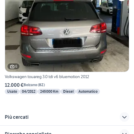
6
Volkswagen touareg 3.0 tdi v6 bluemotion 2012
12.000 €
Bolzano
(
BZ
)
Usato
04/2012
245000 Km
Diesel
Automatico
Più cercati
Correlati
Richerche simili
Suggerimenti
Ricerche consigliate