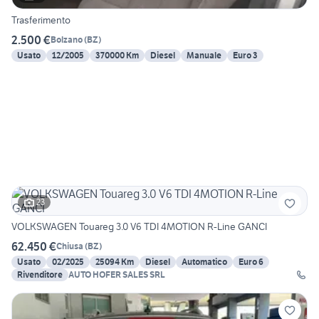
Trasferimento
2.500 €
Bolzano
(
BZ
)
Usato
12/2005
370000 Km
Diesel
Manuale
Euro 3
23
VOLKSWAGEN Touareg 3.0 V6 TDI 4MOTION R-Line GANCI
62.450 €
Chiusa
(
BZ
)
Usato
02/2025
25094 Km
Diesel
Automatico
Euro 6
Rivenditore
AUTO HOFER SALES SRL