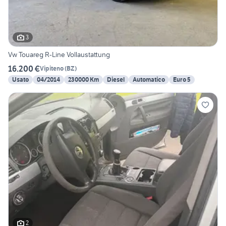
3
Vw Touareg R-Line Vollaustattung
16.200 €
Vipiteno
(
BZ
)
Usato
04/2014
230000 Km
Diesel
Automatico
Euro 5
2