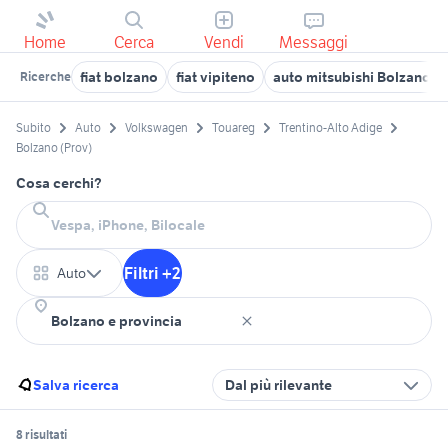
Home
Cerca
Vendi
Messaggi
fiat bolzano
fiat vipiteno
auto mitsubishi Bolzano P
Ricerche
Subito
Auto
Volkswagen
Touareg
Trentino-Alto Adige
Bolzano (Prov)
Cosa cerchi?
Filtri +2
Auto
Salva ricerca
Dal più rilevante
8 risultati