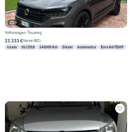
6
Volkswagen Touareg
33.333 €
Varna
(
BZ
)
Usato
01/2019
140000 Km
Diesel
Automatico
Euro 6d-TEMP