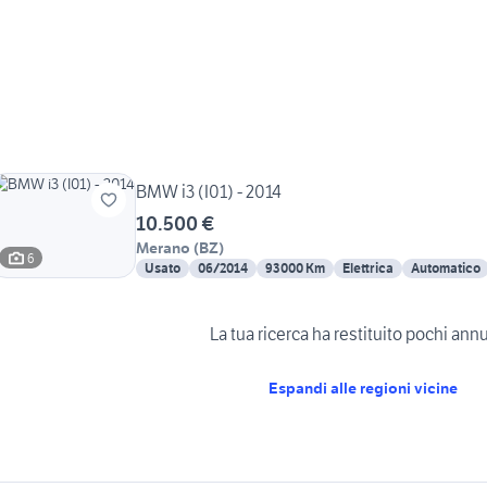
BMW i3 (I01) - 2014
10.500 €
Merano
(
BZ
)
6
Usato
06/2014
93000 Km
Elettrica
Automatico
La tua ricerca ha restituito pochi ann
Espandi alle regioni vicine