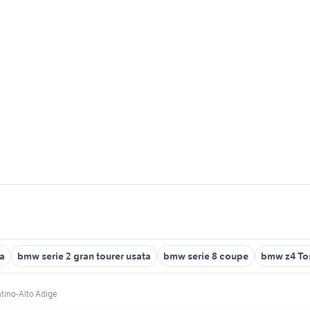
a
bmw serie 2 gran tourer usata
bmw serie 8 coupe
bmw z4 To
ntino-Alto Adige