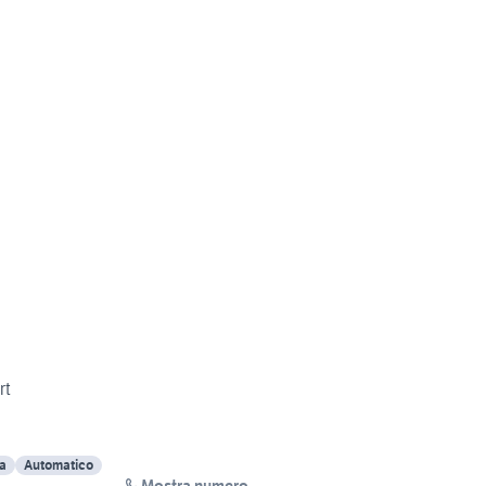
rt
ca
Automatico
Mostra numero