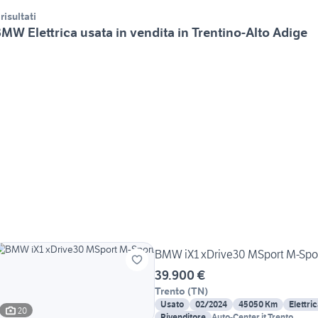
 risultati
MW Elettrica usata in vendita in Trentino-Alto Adige
BMW iX1 xDrive30 MSport M-Spo
39.900 €
Trento
(
TN
)
Usato
02/2024
45050 Km
Elettri
20
Rivenditore
Auto-Center.it Trento