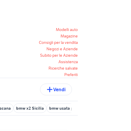
Modelli auto
Magazine
Consigli per la vendita
Negozi e Aziende
Subito per le Aziende
Assistenza
Ricerche salvate
Preferiti
Vendi
scana
bmw x2 Sicilia
bmw usata puglia
bmw z4 usata lombard