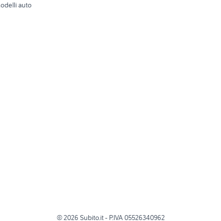
odelli auto
©
2026
Subito.it - P.IVA 05526340962