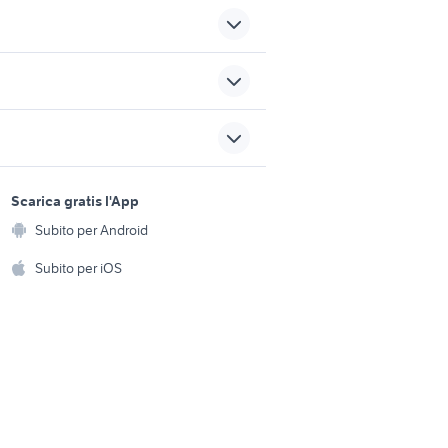
bmw motorrad navigator iv
usato
bmw x5m
sports e hobby
bmw 2002 turbo
a
Scarica gratis l'App
Animali
iemonte
auto usate nettuno
Subito per Android
ento e
Accessori per animali
hi
Subito per iOS
Musica e Film
omestici
Libri e Riviste
e Fai da te
Strumenti Musicali
amento e
ri
Sports
 i bambini
Biciclette