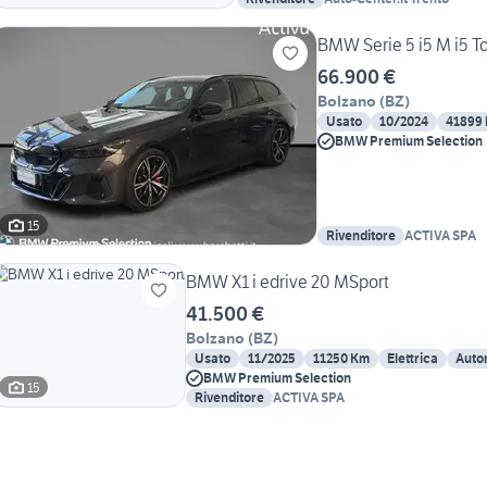
BMW Serie 5 i5 M i5 T
66.900 €
Bolzano
(
BZ
)
Usato
10/2024
41899
BMW Premium Selection
15
Rivenditore
ACTIVA SPA
BMW X1 i edrive 20 MSport
41.500 €
Bolzano
(
BZ
)
Usato
11/2025
11250 Km
Elettrica
Auto
BMW Premium Selection
15
Rivenditore
ACTIVA SPA