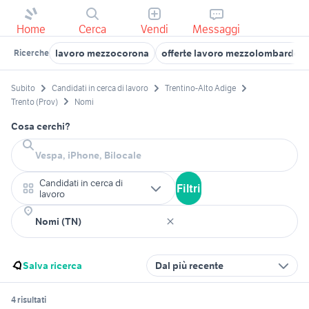
Home
Cerca
Vendi
Messaggi
lavoro mezzocorona
offerte lavoro mezzolombardo
Ricerche
Subito
Candidati in cerca di lavoro
Trentino-Alto Adige
Trento (Prov)
Nomi
Cosa cerchi?
Candidati in cerca di
Filtri
lavoro
Salva ricerca
Dal più recente
4 risultati