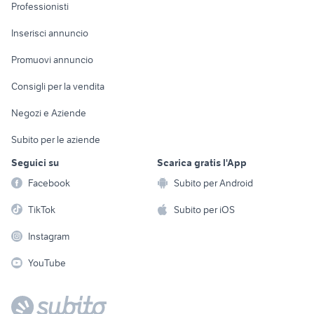
Informatica
Animali
Professionisti
Arredamento e
Console e
Accessori per
Casalinghi
Inserisci annuncio
Videogiochi
animali
Elettrodomestici
Promuovi annuncio
Audio/Video
Musica e Film
Giardino e Fai da te
Consigli per la vendita
Fotografia
Libri e Riviste
Abbigliamento e
Negozi e Aziende
Telefonia
Strumenti Musicali
Accessori
Subito per le aziende
Sports
Tutto per i bambini
Seguici su
Scarica gratis l'App
Biciclette
Facebook
Subito per Android
Collezionismo
TikTok
Subito per iOS
Instagram
YouTube