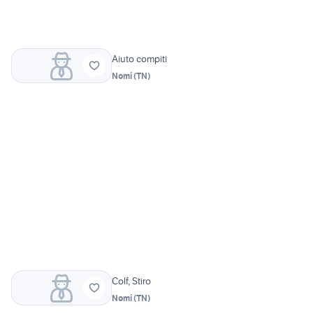
Aiuto compiti
Nomi
(
TN
)
Colf, Stiro
Nomi
(
TN
)