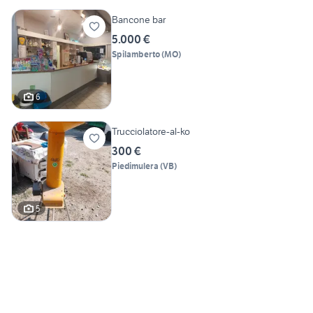
Bancone bar
5.000 €
Spilamberto
(
MO
)
6
Trucciolatore-al-ko
300 €
Piedimulera
(
VB
)
5