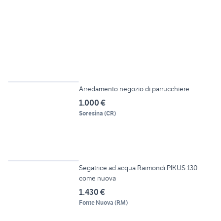
6
Arredamento negozio di parrucchiere
1.000 €
Soresina
(
CR
)
3
Segatrice ad acqua Raimondi PIKUS 130
come nuova
1.430 €
Fonte Nuova
(
RM
)