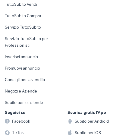
Case vacanza
TuttoSubito Vendi
Uffici e Locali
TuttoSubito Compra
commerciali
Servizio TuttoSubito
elettronica
per la casa e la
sports e hobby
Servizio TuttoSubito per
persona
Informatica
Animali
Professionisti
Arredamento e
Console e
Accessori per
Casalinghi
Inserisci annuncio
Videogiochi
animali
Elettrodomestici
Promuovi annuncio
Audio/Video
Musica e Film
Giardino e Fai da te
Consigli per la vendita
Fotografia
Libri e Riviste
Abbigliamento e
Negozi e Aziende
Telefonia
Strumenti Musicali
Accessori
Subito per le aziende
Sports
Tutto per i bambini
Seguici su
Scarica gratis l'App
Biciclette
Facebook
Subito per Android
Collezionismo
TikTok
Subito per iOS