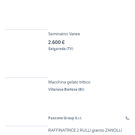
4
Seminatrici Variee
2.600 €
Salgareda
(
TV
)
6
Macchina gelato trittico
Villanova Biellese
(
BI
)
Pascone Group S.r.l.
11
RAFFINATRICE 2 RULLI granito ZANOLLI