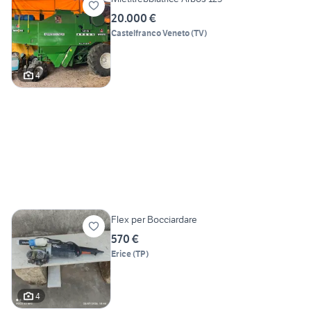
20.000 €
Castelfranco Veneto
(
TV
)
4
Flex per Bocciardare
570 €
Erice
(
TP
)
4