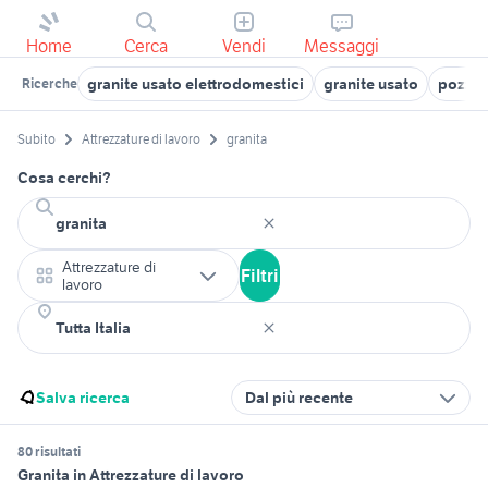
Home
Cerca
Vendi
Messaggi
granite usato elettrodomestici
granite usato
pozzet
Ricerche
Subito
Attrezzature di lavoro
granita
Cosa cerchi?
Attrezzature di
Filtri
lavoro
Salva ricerca
Dal più recente
80 risultati
Granita in Attrezzature di lavoro