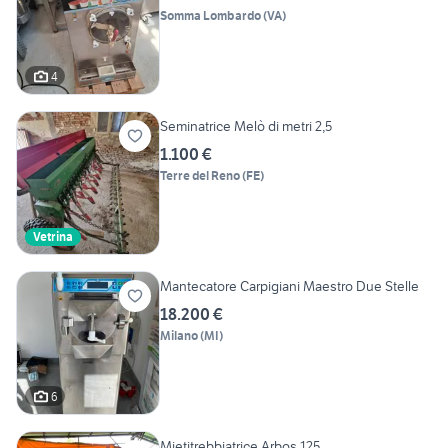
Somma Lombardo
(
VA
)
4
Seminatrice Melò di metri 2,5
1.100 €
Terre del Reno
(
FE
)
Vetrina
Mantecatore Carpigiani Maestro Due Stelle
18.200 €
Milano
(
MI
)
6
Mietitrebbiatrice Arbos 125