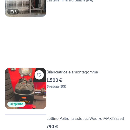
Castellammare di Stabia
(
NA
)
5
Bilanciatrice e smontagomme
1.500 €
Brescia
(
BS
)
Urgente
6
Lettino Poltrona Estetica Weelko MAXI 2235B
790 €