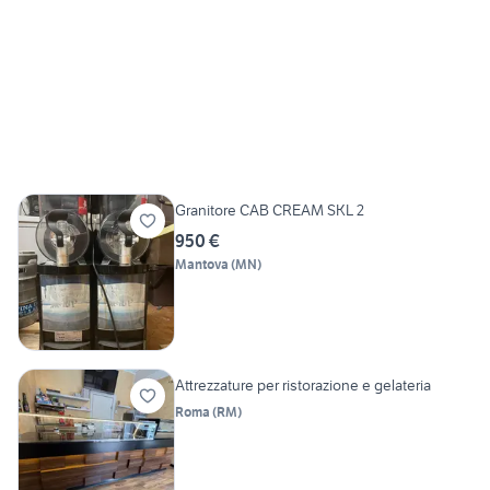
Granitore CAB CREAM SKL 2
950 €
Mantova
(
MN
)
Attrezzature per ristorazione e gelateria
Roma
(
RM
)