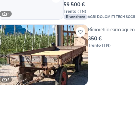
59.500 €
Trento
(
TN
)
6
Rivenditore
AGRI DOLOMITI TECH SOCIE
RESPONSABILITA' LIMI
Rimorchio carro agrico
350 €
Trento
(
TN
)
3