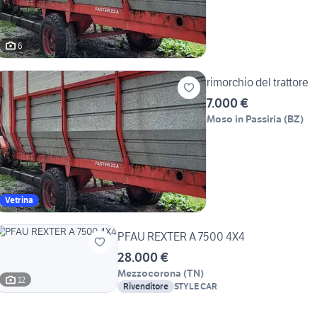
6
rimorchio del trattore
7.000 €
Moso in Passiria
(
BZ
)
Vetrina
PFAU REXTER A 7500 4X4
28.000 €
Mezzocorona
(
TN
)
12
Rivenditore
STYLE CAR