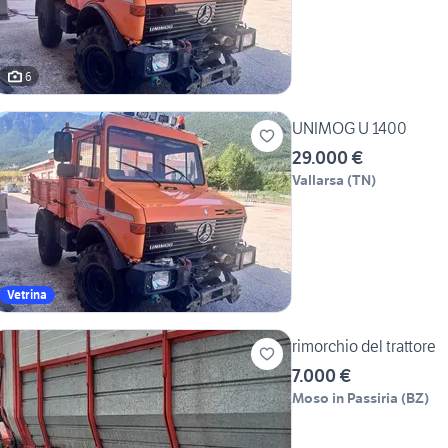
6
UNIMOG U 1400
29.000 €
Vallarsa
(
TN
)
Vetrina
rimorchio del trattore
7.000 €
Moso in Passiria
(
BZ
)