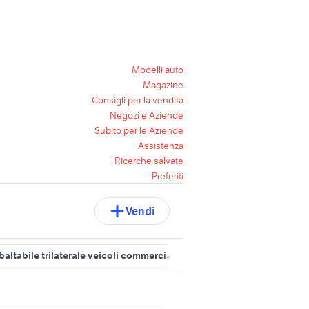
Modelli auto
Magazine
Consigli per la vendita
Negozi e Aziende
Subito per le Aziende
Assistenza
Ricerche salvate
Preferiti
Vendi
baltabile trilaterale veicoli commerciali
rimorchio agricolo veicol