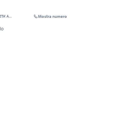
Mostra numero
TA' A
lo