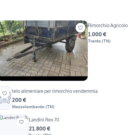
Rimorchio Agricolo
1.000 €
Trento
(
TN
)
telo alimentare per rimorchio vendemmia
200 €
Mezzolombardo
(
TN
)
Landini Rex 70
21.800 €