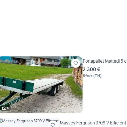
Portapallet Mattedi 5 
2.300 €
Sfruz
(
TN
)
6
Massey Ferguson 3709 V Efficient