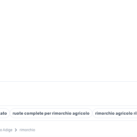
sato
ruote complete per rimorchio agricolo
rimorchio agricolo ri
to Adige
rimorchio