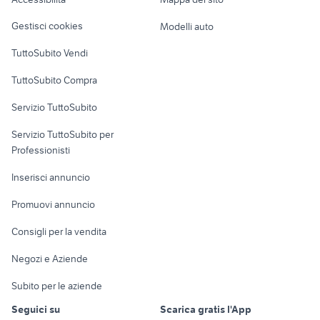
Loft, mansarde e
Veicoli commerciali
altro
Gestisci cookies
Modelli auto
Case vacanza
TuttoSubito Vendi
Uffici e Locali
TuttoSubito Compra
commerciali
Servizio TuttoSubito
elettronica
per la casa e la
sports e hobby
Servizio TuttoSubito per
persona
Informatica
Animali
Professionisti
Arredamento e
Console e
Accessori per
Casalinghi
Inserisci annuncio
Videogiochi
animali
Elettrodomestici
Promuovi annuncio
Audio/Video
Musica e Film
Giardino e Fai da te
Consigli per la vendita
Fotografia
Libri e Riviste
Abbigliamento e
Negozi e Aziende
Telefonia
Strumenti Musicali
Accessori
Subito per le aziende
Sports
Tutto per i bambini
Seguici su
Scarica gratis l'App
Biciclette