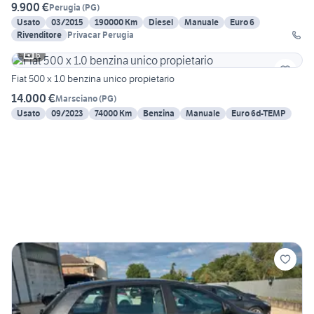
9.900 €
Perugia
(
PG
)
Usato
03/2015
190000 Km
Diesel
Manuale
Euro 6
Rivenditore
Privacar Perugia
6
Fiat 500 x 1.0 benzina unico propietario
14.000 €
Marsciano
(
PG
)
Usato
09/2023
74000 Km
Benzina
Manuale
Euro 6d-TEMP