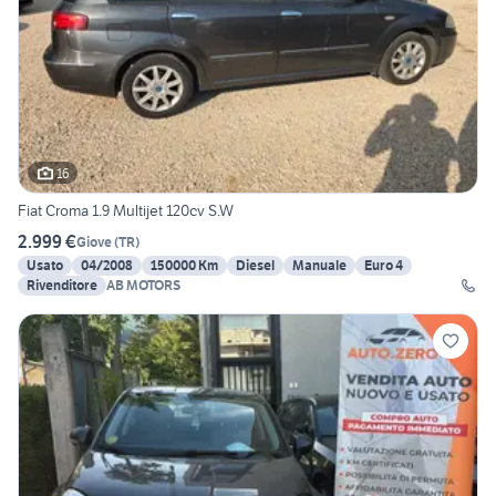
16
Fiat Croma 1.9 Multijet 120cv S.W
2.999 €
Giove
(
TR
)
Usato
04/2008
150000 Km
Diesel
Manuale
Euro 4
Rivenditore
AB MOTORS