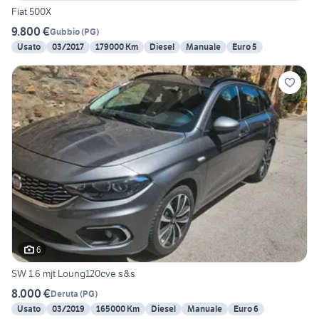
Fiat 500X
9.800 €
Gubbio
(
PG
)
Usato
03/2017
179000 Km
Diesel
Manuale
Euro 5
6
SW 1.6 mjt Loung120cve s&s
8.000 €
Deruta
(
PG
)
Usato
03/2019
165000 Km
Diesel
Manuale
Euro 6