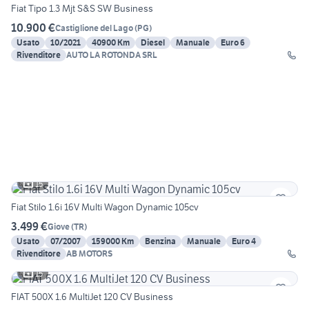
Fiat Tipo 1.3 Mjt S&S SW Business
10.900 €
Castiglione del Lago
(
PG
)
Usato
10/2021
40900 Km
Diesel
Manuale
Euro 6
Rivenditore
AUTO LA ROTONDA SRL
15
Fiat Stilo 1.6i 16V Multi Wagon Dynamic 105cv
3.499 €
Giove
(
TR
)
Usato
07/2007
159000 Km
Benzina
Manuale
Euro 4
Rivenditore
AB MOTORS
15
FIAT 500X 1.6 MultiJet 120 CV Business