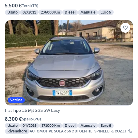
5.500 €
Terni
(
TR
)
Usato
02/2011
236000 Km
Diesel
Manuale
Euro 5
Vetrina
Fiat Tipo 1.6 Mjt S&S SW Easy
8.300 €
Spello
(
PG
)
Usato
04/2019
171000 Km
Diesel
Manuale
Euro 6
Rivenditore
AUTOMOTIVE SOLAR SNC DI GENTILI SPINELLI & COZZI