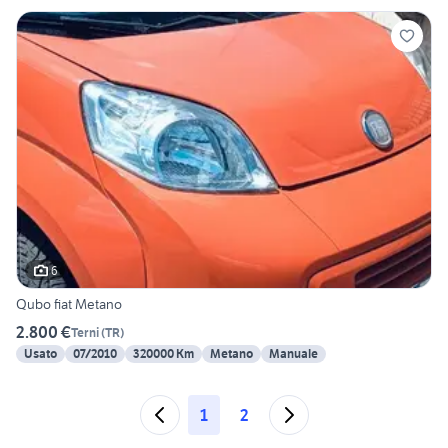
6
Qubo fiat Metano
2.800 €
Terni
(
TR
)
Usato
07/2010
320000 Km
Metano
Manuale
1
2