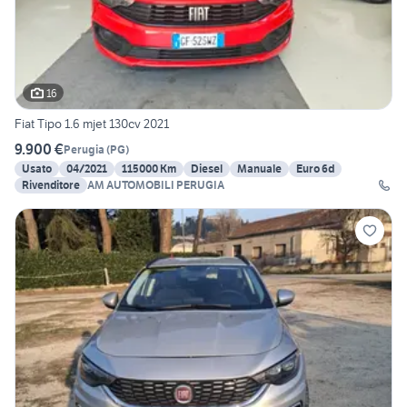
16
Fiat Tipo 1.6 mjet 130cv 2021
9.900 €
Perugia
(
PG
)
Usato
04/2021
115000 Km
Diesel
Manuale
Euro 6d
Rivenditore
AM AUTOMOBILI PERUGIA