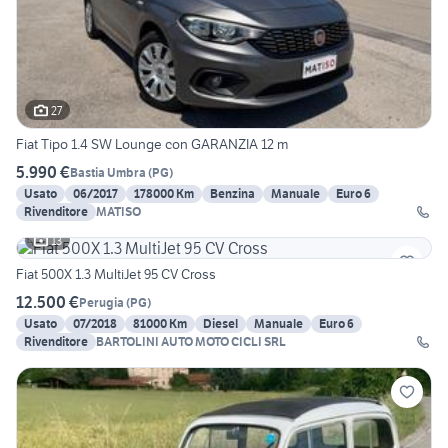
27
Fiat Tipo 1.4 SW Lounge con GARANZIA 12 m
5.990 €
Bastia Umbra
(
PG
)
Usato
06/2017
178000 Km
Benzina
Manuale
Euro 6
Rivenditore
MATISO
13
Fiat 500X 1.3 MultiJet 95 CV Cross
12.500 €
Perugia
(
PG
)
Usato
07/2018
81000 Km
Diesel
Manuale
Euro 6
Rivenditore
BARTOLINI AUTO MOTO CICLI SRL