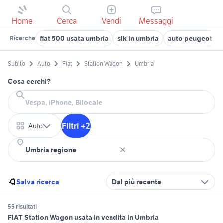
Home
Cerca
Vendi
Messaggi
fiat 500 usata umbria
slk in umbria
auto peugeot uti
Ricerche
Subito
Auto
Fiat
Station Wagon
Umbria
Cosa cerchi?
Filtri +2
Auto
Salva ricerca
Dal più recente
55 risultati
FIAT Station Wagon usata in vendita in Umbria