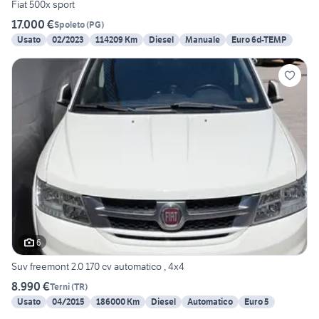
Fiat 500x sport
17.000 €
Spoleto
(
PG
)
Usato
02/2023
114209 Km
Diesel
Manuale
Euro 6d-TEMP
6
Suv freemont 2.0 170 cv automatico , 4x4
8.990 €
Terni
(
TR
)
Usato
04/2015
186000 Km
Diesel
Automatico
Euro 5