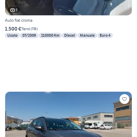
5
Auto fiat croma
1.500 €
Terni
(
TR
)
Usato
07/2009
210000 Km
Diesel
Manuale
Euro 4