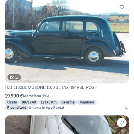
15
FIAT 1100BL MUSONE 1100 BL TAXI 1949 SEI POSTI
19.990 €
Marsciano
(
PG
)
Usato
08/1940
12345 Km
Benzina
Manuale
Rivenditore
Umbria In Ape Rental