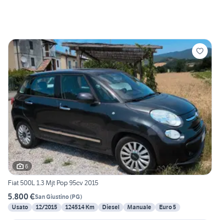
6
Fiat 500L 1.3 Mjt Pop 95cv 2015
5.800 €
San Giustino
(
PG
)
Usato
12/2015
124514 Km
Diesel
Manuale
Euro 5