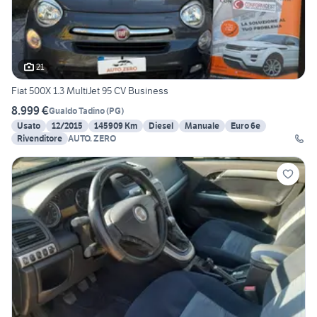
21
Fiat 500X 1.3 MultiJet 95 CV Business
8.999 €
Gualdo Tadino
(
PG
)
Usato
12/2015
145909 Km
Diesel
Manuale
Euro 6e
Rivenditore
AUTO. ZERO