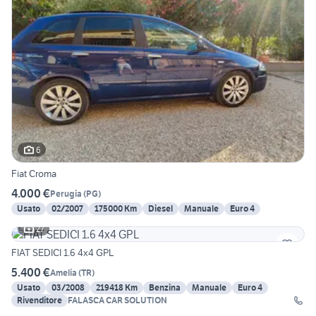
6
Fiat Croma
4.000 €
Perugia
(
PG
)
Usato
02/2007
175000 Km
Diesel
Manuale
Euro 4
27
FIAT SEDICI 1.6 4x4 GPL
5.400 €
Amelia
(
TR
)
Usato
03/2008
219418 Km
Benzina
Manuale
Euro 4
Rivenditore
FALASCA CAR SOLUTION