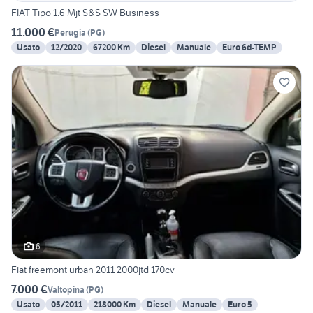
FIAT Tipo 1.6 Mjt S&S SW Business
11.000 €
Perugia
(
PG
)
Usato
12/2020
67200 Km
Diesel
Manuale
Euro 6d-TEMP
6
Fiat freemont urban 2011 2000jtd 170cv
7.000 €
Valtopina
(
PG
)
Usato
05/2011
218000 Km
Diesel
Manuale
Euro 5