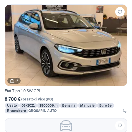
16
Fiat Tipo 1.0 SW GPL
8.700 €
Fossato di Vico
(
PG
)
Usato
06/2021
180000 Km
Benzina
Manuale
Euro 6e
Rivenditore
GROSARIU AUTO