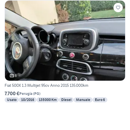
6
Fiat 500X 1.3 Multijet 95cv Anno 2015 135.000km
7.700 €
Perugia
(
PG
)
Usato
10/2016
135000 Km
Diesel
Manuale
Euro 6