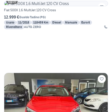
24
Fiat 500X 1.6 MultiJet 120 CV Cross
12.999 €
Gualdo Tadino
(
PG
)
Usato
11/2018
118459 Km
Diesel
Manuale
Euro 6
Rivenditore
AUTO. ZERO