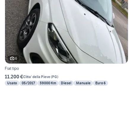
6
Fiat tipo
11.200 €
Citta' della Pieve
(
PG
)
Usato
05/2017
59000 Km
Diesel
Manuale
Euro 6