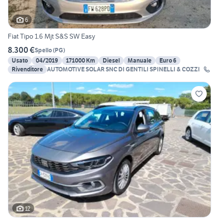
6
Fiat Tipo 1.6 Mjt S&S SW Easy
8.300 €
Spello
(
PG
)
Usato
04/2019
171000 Km
Diesel
Manuale
Euro 6
Rivenditore
AUTOMOTIVE SOLAR SNC DI GENTILI SPINELLI & COZZI
12