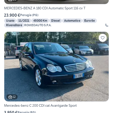
MERCEDES-BENZ A 180 CDI Automatic Sport 116 cv T
23.900 €
Perugia
(
PG
)
Usato
11/2021
45000 Km
Diesel
Automatico
Euro 6e
Rivenditore
ROMEOAUTO S.P.A.
12
Mercedes-benz C 200 CDI cat Avantgarde Sport
3.950 €
Perugia
(
PG
)