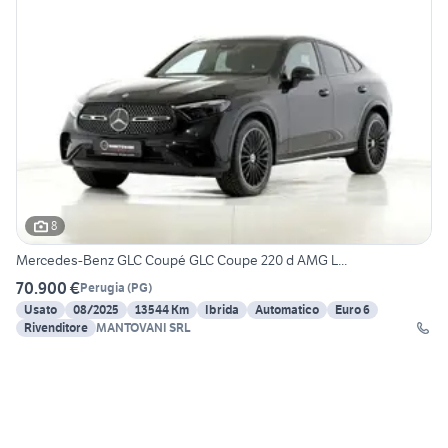
8
Mercedes-Benz GLC Coupé GLC Coupe 220 d AMG L...
70.900 €
Perugia
(
PG
)
Usato
08/2025
13544 Km
Ibrida
Automatico
Euro 6
Rivenditore
MANTOVANI SRL