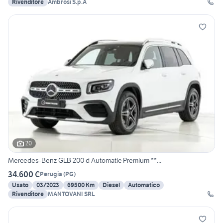
Rivenditore
Ambrosi S.p.A
20
Mercedes-Benz GLB 200 d Automatic Premium **...
34.600 €
Perugia
(
PG
)
Usato
03/2023
69500 Km
Diesel
Automatico
Rivenditore
MANTOVANI SRL