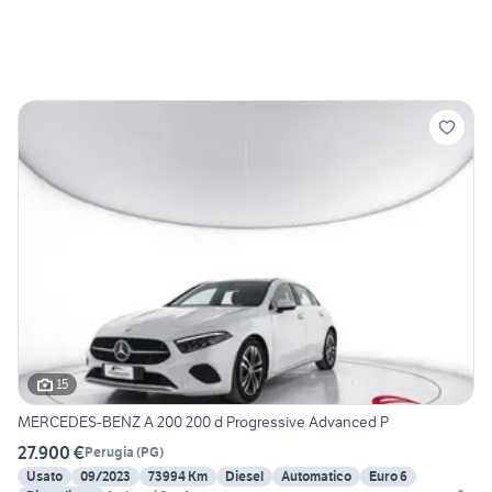
15
MERCEDES-BENZ A 200 200 d Progressive Advanced P
27.900 €
Perugia
(
PG
)
Usato
09/2023
73994 Km
Diesel
Automatico
Euro 6