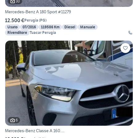
30
Mercedes-Benz A 180 Sport #11279
12.500 €
Perugia
(
PG
)
Usato
07/2016
119586 Km
Diesel
Manuale
Rivenditore
Tuacar Perugia
6
Mercedes-Benz Classe A 160….