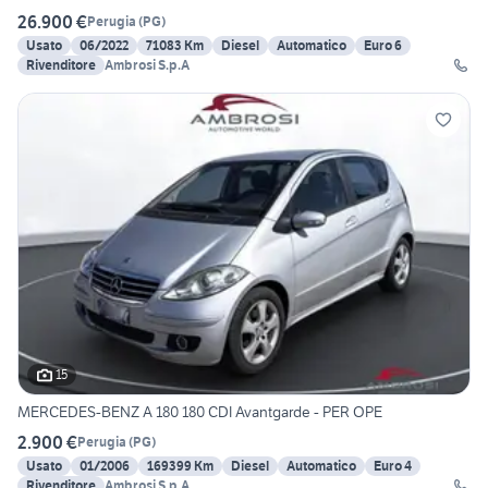
26.900 €
Perugia
(
PG
)
Usato
06/2022
71083 Km
Diesel
Automatico
Euro 6
Rivenditore
Ambrosi S.p.A
15
MERCEDES-BENZ A 180 180 CDI Avantgarde - PER OPE
2.900 €
Perugia
(
PG
)
Usato
01/2006
169399 Km
Diesel
Automatico
Euro 4
Rivenditore
Ambrosi S.p.A