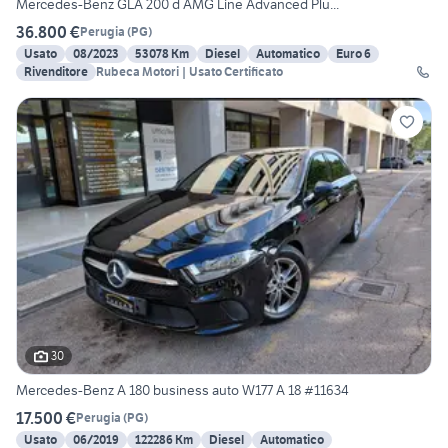
Mercedes-Benz GLA 200 d AMG Line Advanced Plu...
36.800 €
Perugia
(
PG
)
Usato
08/2023
53078 Km
Diesel
Automatico
Euro 6
Rivenditore
Rubeca Motori | Usato Certificato
30
Mercedes-Benz A 180 business auto W177 A 18 #11634
17.500 €
Perugia
(
PG
)
Usato
06/2019
122286 Km
Diesel
Automatico