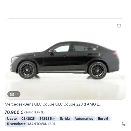
13
Mercedes-Benz GLC Coupé GLC Coupe 220 d AMG L...
70.900 €
Perugia
(
PG
)
Usato
08/2025
14398 Km
Ibrida
Automatico
Euro 6
Rivenditore
MANTOVANI SRL