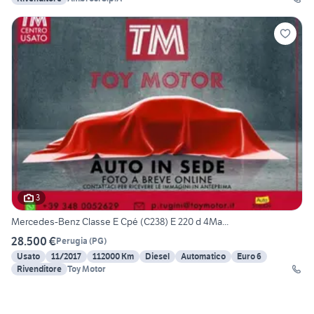
3
Mercedes-Benz Classe E Cpé (C238) E 220 d 4Ma...
28.500 €
Perugia
(
PG
)
Usato
11/2017
112000 Km
Diesel
Automatico
Euro 6
Rivenditore
Toy Motor