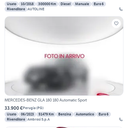
Usato
10/2018
300000 Km
Diesel
Manuale
Euro 6
Rivenditore
AUTOLINE
MERCEDES-BENZ GLA 180 180 Automatic Sport
33.900 €
Perugia
(
PG
)
Usato
06/2023
51479 Km
Benzina
Automatico
Euro 6
Rivenditore
Ambrosi S.p.A