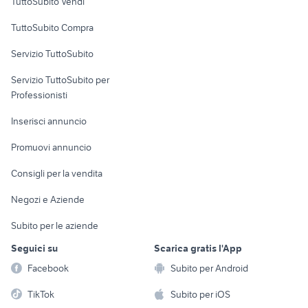
TuttoSubito Vendi
Uffici e Locali
TuttoSubito Compra
commerciali
Servizio TuttoSubito
elettronica
per la casa e la
sports e hobby
Servizio TuttoSubito per
persona
Informatica
Animali
Professionisti
Arredamento e
Console e
Accessori per
Casalinghi
Inserisci annuncio
Videogiochi
animali
Elettrodomestici
Promuovi annuncio
Audio/Video
Musica e Film
Giardino e Fai da te
Consigli per la vendita
Fotografia
Libri e Riviste
Abbigliamento e
Negozi e Aziende
Telefonia
Strumenti Musicali
Accessori
Subito per le aziende
Sports
Tutto per i bambini
Seguici su
Scarica gratis l'App
Biciclette
Facebook
Subito per Android
Collezionismo
TikTok
Subito per iOS