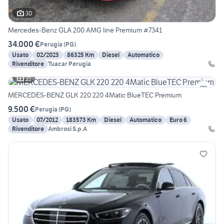
30
Mercedes-Benz GLA 200 AMG line Premium #7341
34.000 €
Perugia
(
PG
)
Usato
02/2023
86325 Km
Diesel
Automatico
Rivenditore
Tuacar Perugia
15
MERCEDES-BENZ GLK 220 220 4Matic BlueTEC Premium
9.500 €
Perugia
(
PG
)
Usato
07/2012
183573 Km
Diesel
Automatico
Euro 6
Rivenditore
Ambrosi S.p.A