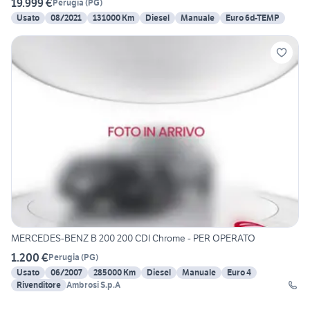
19.999 €
Perugia
(
PG
)
Usato
08/2021
131000 Km
Diesel
Manuale
Euro 6d-TEMP
MERCEDES-BENZ B 200 200 CDI Chrome - PER OPERATO
1.200 €
Perugia
(
PG
)
Usato
06/2007
285000 Km
Diesel
Manuale
Euro 4
Rivenditore
Ambrosi S.p.A