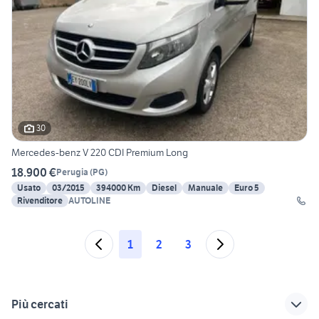
30
Mercedes-benz V 220 CDI Premium Long
18.900 €
Perugia
(
PG
)
Usato
03/2015
394000 Km
Diesel
Manuale
Euro 5
Rivenditore
AUTOLINE
1
2
3
Più cercati