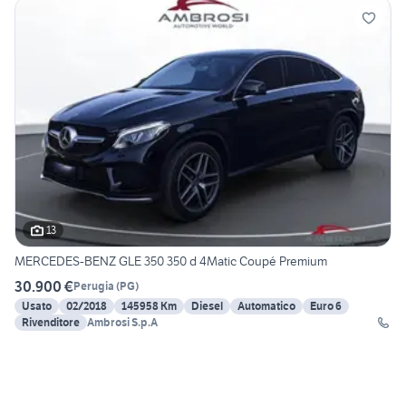
13
MERCEDES-BENZ GLE 350 350 d 4Matic Coupé Premium
30.900 €
Perugia
(
PG
)
Usato
02/2018
145958 Km
Diesel
Automatico
Euro 6
Rivenditore
Ambrosi S.p.A