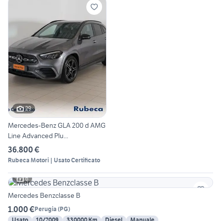
29
Mercedes-Benz GLA 200 d AMG
Line Advanced Plu...
36.800 €
Rubeca Motori | Usato Certificato
6
Mercedes Benzclasse B
1.000 €
Perugia
(
PG
)
Usato
10/2009
330000 Km
Diesel
Manuale