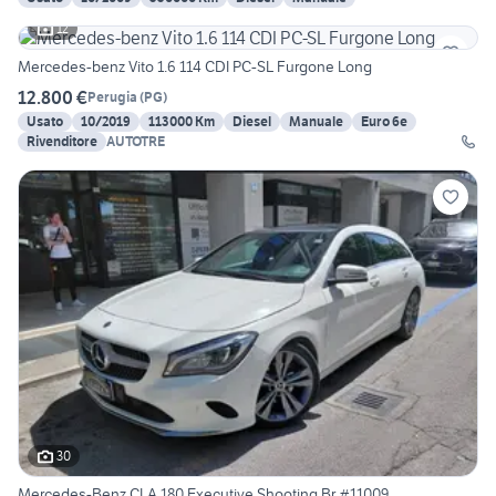
12
Mercedes-benz Vito 1.6 114 CDI PC-SL Furgone Long
12.800 €
Perugia
(
PG
)
Usato
10/2019
113000 Km
Diesel
Manuale
Euro 6e
Rivenditore
AUTOTRE
30
Mercedes-Benz CLA 180 Executive Shooting Br #11009