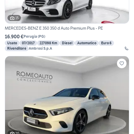
15
MERCEDES-BENZ E 350 350 d Auto Premium Plus - PE
16.900 €
Perugia
(
PG
)
Usato
07/2017
227098 Km
Diesel
Automatico
Euro 6
Rivenditore
Ambrosi S.p.A
20