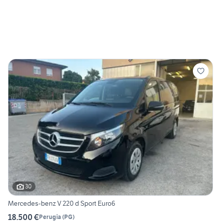
30
Mercedes-benz V 220 d Sport Euro6
18.500 €
Perugia
(
PG
)