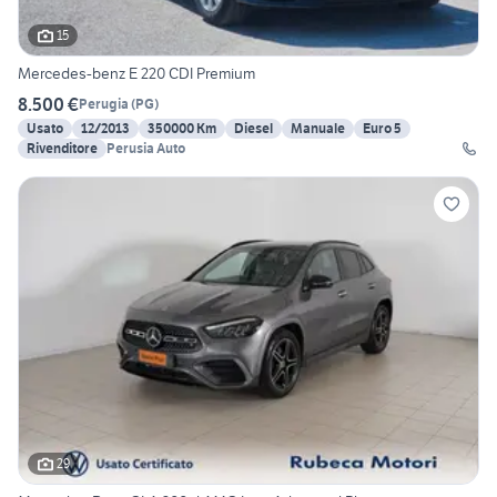
15
Mercedes-benz E 220 CDI Premium
8.500 €
Perugia
(
PG
)
Usato
12/2013
350000 Km
Diesel
Manuale
Euro 5
Rivenditore
Perusia Auto
29