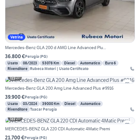
Vetrina
Mercedes-Benz GLA 200 d AMG Line Advanced Plu...
36.800 €
Perugia
(
PG
)
Usato
08/2023
53078 Km
Diesel
Automatico
Euro 6
Rivenditore
Rubeca Motori | Usato Certificato
27
Mercedes-Benz GLA 200 Amg Line Advanced Plus #9916
39.900 €
Perugia
(
PG
)
Usato
03/2024
39000 Km
Diesel
Automatico
Rivenditore
Tuacar Perugia
20
MERCEDES-BENZ GLA 220 CDI Automatic 4Matic Premi
21.700 €
Perugia
(
PG
)