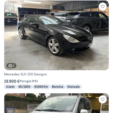
2
Mercedes SLK 200 Designo
19.900 €
Perugia
(
PG
)
Usato
05/2004
92000 Km
Benzina
Manuale