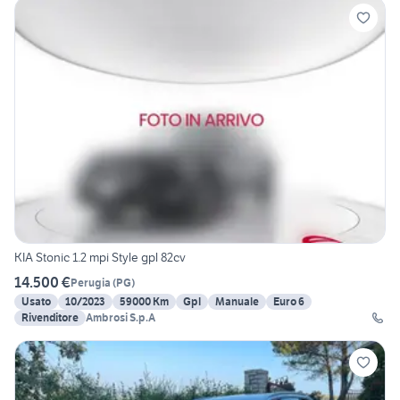
KIA Stonic 1.2 mpi Style gpl 82cv
14.500 €
Perugia
(
PG
)
Usato
10/2023
59000 Km
Gpl
Manuale
Euro 6
Rivenditore
Ambrosi S.p.A