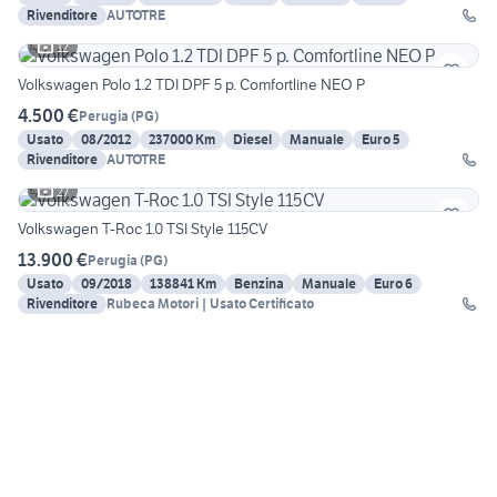
Rivenditore
AUTOTRE
12
Volkswagen Polo 1.2 TDI DPF 5 p. Comfortline NEO P
4.500 €
Perugia
(
PG
)
Usato
08/2012
237000 Km
Diesel
Manuale
Euro 5
Rivenditore
AUTOTRE
27
Volkswagen T-Roc 1.0 TSI Style 115CV
13.900 €
Perugia
(
PG
)
Usato
09/2018
138841 Km
Benzina
Manuale
Euro 6
Rivenditore
Rubeca Motori | Usato Certificato