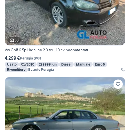
30
Vw Golf 6 5p Highline 2.0 tdi 110 cv neopatentati
4.299 €
Perugia
(
PG
)
Usato
01/2010
299999 Km
Diesel
Manuale
Euro 5
Rivenditore
GL auto Perugia