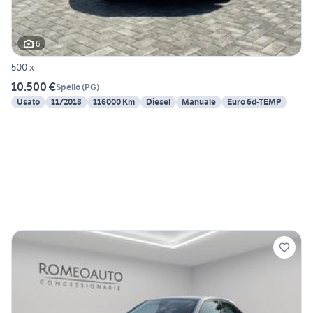
6
500 x
10.500 €
Spello
(
PG
)
Usato
11/2018
116000 Km
Diesel
Manuale
Euro 6d-TEMP