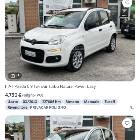
15
FIAT Panda 0.9 TwinAir Turbo Natural Power Easy
4.750 €
Foligno
(
PG
)
Usato
03/2013
227686 Km
Metano
Manuale
Euro 5
Rivenditore
PRIVACAR FOLIGNO