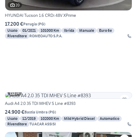
20
HYUNDAI Tucson 1.6 CRDi 48V XPrime
17.200 €
Perugia
(
PG
)
Usato
01/2021
101000 Km
Ibrida
Manuale
Euro 6e
Rivenditore
ROMEOAUTO S.P.A.
24
Audi A4 2.0 35 TDI MHEV S Line #8393
24.900 €
Bastia Umbra
(
PG
)
Usato
12/2019
102000 Km
Mild Hybrid Diesel
Automatico
Rivenditore
TUACAR ASSISI