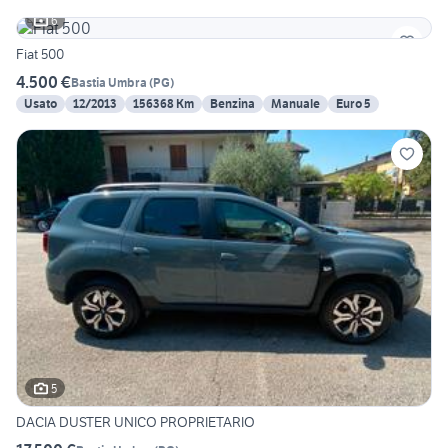
6
Fiat 500
4.500 €
Bastia Umbra
(
PG
)
Usato
12/2013
156368 Km
Benzina
Manuale
Euro 5
5
DACIA DUSTER UNICO PROPRIETARIO