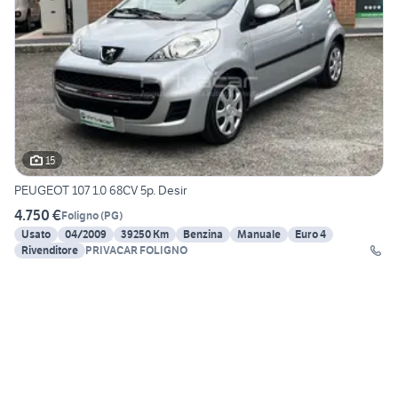
15
PEUGEOT 107 1.0 68CV 5p. Desir
4.750 €
Foligno
(
PG
)
Usato
04/2009
39250 Km
Benzina
Manuale
Euro 4
Rivenditore
PRIVACAR FOLIGNO