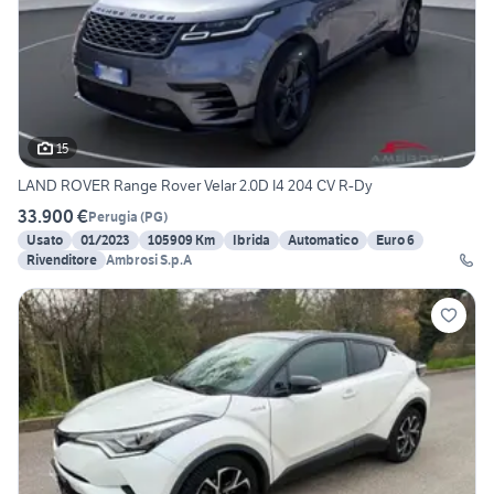
15
LAND ROVER Range Rover Velar 2.0D I4 204 CV R-Dy
33.900 €
Perugia
(
PG
)
Usato
01/2023
105909 Km
Ibrida
Automatico
Euro 6
Rivenditore
Ambrosi S.p.A