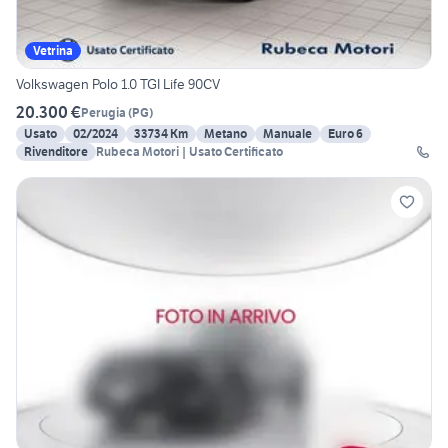
Vetrina
Volkswagen Polo 1.0 TGI Life 90CV
20.300 €
Perugia
(
PG
)
Usato
02/2024
33734 Km
Metano
Manuale
Euro 6
Rivenditore
Rubeca Motori | Usato Certificato