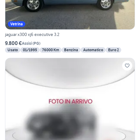
Vetrina
jaguar x300 xj6 executive 3.2
9.800 €
Assisi
(
PG
)
Usato
01/1995
76000 Km
Benzina
Automatico
Euro 2