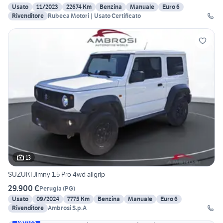
Usato
11/2023
22674 Km
Benzina
Manuale
Euro 6
Rivenditore
Rubeca Motori | Usato Certificato
13
SUZUKI Jimny 1.5 Pro 4wd allgrip
29.900 €
Perugia
(
PG
)
Usato
09/2024
7775 Km
Benzina
Manuale
Euro 6
Rivenditore
Ambrosi S.p.A
Vetrina