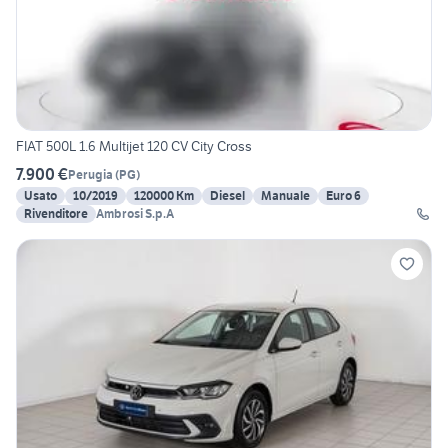
FIAT 500L 1.6 Multijet 120 CV City Cross
7.900 €
Perugia
(
PG
)
Usato
10/2019
120000 Km
Diesel
Manuale
Euro 6
Rivenditore
Ambrosi S.p.A