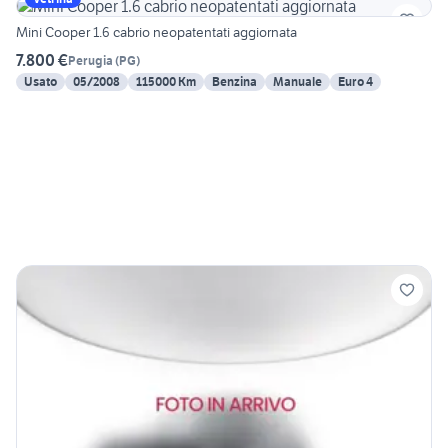
Mini Cooper 1.6 cabrio neopatentati aggiornata
7.800 €
Perugia
(
PG
)
Usato
05/2008
115000 Km
Benzina
Manuale
Euro 4