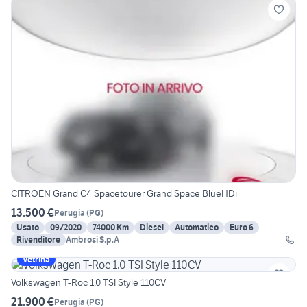
CITROEN Grand C4 Spacetourer Grand Space BlueHDi
13.500 €
Perugia
(
PG
)
Usato
09/2020
74000 Km
Diesel
Automatico
Euro 6
Rivenditore
Ambrosi S.p.A
Vetrina
Volkswagen T-Roc 1.0 TSI Style 110CV
21.900 €
Perugia
(
PG
)