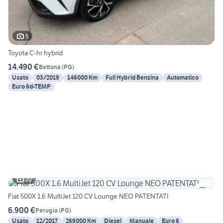
5
Toyota C-hr hybrid
14.490 €
Bettona
(
PG
)
Usato
03/2019
146000 Km
Full Hybrid Benzina
Automatico
Euro 6d-TEMP
20
Fiat 500X 1.6 MultiJet 120 CV Lounge NEO PATENTATI
6.900 €
Perugia
(
PG
)
Usato
12/2017
269000 Km
Diesel
Manuale
Euro 6