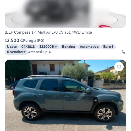
JEEP Compass 1.4 MultiAir 170 CV aut. 4WD Limite
13.500 €
Perugia
(
PG
)
Usato
04/2018
133000 Km
Benzina
Automatico
Euro 6
Rivenditore
Ambrosi S.p.A