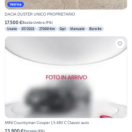
Vetrina
DACIA DUSTER UNICO PROPRIETARIO
17.500 €
Bastia Umbra
(
PG
)
Usato
07/2023
27000 Km
Gpl
Manuale
Euro 6e
MINI Countryman Cooper 1.5 48V C Classic auto
23.900 €
Perugia
(
PG
)