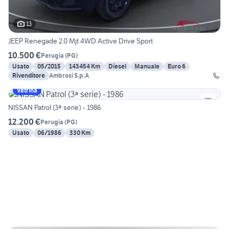
13
JEEP Renegade 2.0 Mjt 4WD Active Drive Sport
10.500 €
Perugia
(
PG
)
Usato
05/2015
143454 Km
Diesel
Manuale
Euro 6
Rivenditore
Ambrosi S.p.A
Vetrina
NISSAN Patrol (3ª serie) - 1986
12.200 €
Perugia
(
PG
)
Usato
06/1986
330 Km