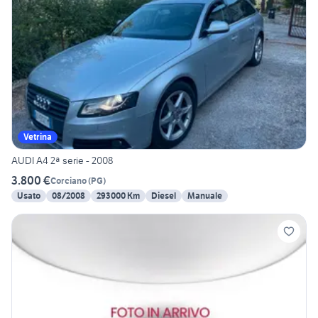
Vetrina
AUDI A4 2ª serie - 2008
3.800 €
Corciano
(
PG
)
Usato
08/2008
293000 Km
Diesel
Manuale