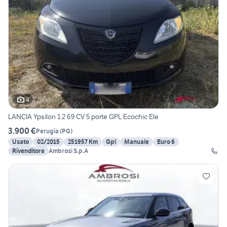
4
LANCIA Ypsilon 1.2 69 CV 5 porte GPL Ecochic Ele
3.900 €
Perugia
(
PG
)
Usato
02/2015
251957 Km
Gpl
Manuale
Euro 6
Rivenditore
Ambrosi S.p.A