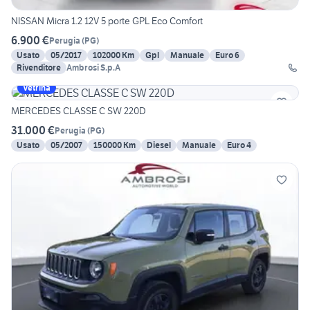
NISSAN Micra 1.2 12V 5 porte GPL Eco Comfort
6.900 €
Perugia
(
PG
)
Usato
05/2017
102000 Km
Gpl
Manuale
Euro 6
Rivenditore
Ambrosi S.p.A
Vetrina
MERCEDES CLASSE C SW 220D
31.000 €
Perugia
(
PG
)
Usato
05/2007
150000 Km
Diesel
Manuale
Euro 4