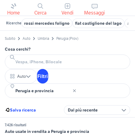
Home
Cerca
Vendi
Messaggi
rossi mercedes foligno
fiat castiglione del lago
aut
Ricerche
Subito
Auto
Umbria
Perugia (Prov)
Cosa cerchi?
Filtri
Auto
Salva ricerca
Dal più recente
7.426 risultati
Auto usate in vendita a Perugia e provincia