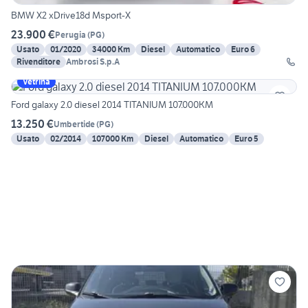
BMW X2 xDrive18d Msport-X
23.900 €
Perugia
(
PG
)
Usato
01/2020
34000 Km
Diesel
Automatico
Euro 6
Rivenditore
Ambrosi S.p.A
Vetrina
Ford galaxy 2.0 diesel 2014 TITANIUM 107.000KM
13.250 €
Umbertide
(
PG
)
Usato
02/2014
107000 Km
Diesel
Automatico
Euro 5