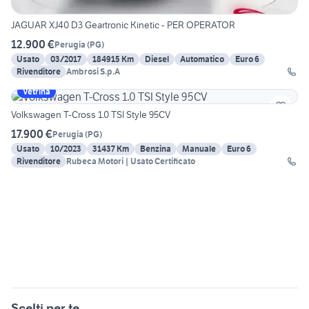
JAGUAR XJ40 D3 Geartronic Kinetic - PER OPERATOR
12.900 €
Perugia
(
PG
)
Usato
03/2017
184915 Km
Diesel
Automatico
Euro 6
Rivenditore
Ambrosi S.p.A
Vetrina
Volkswagen T-Cross 1.0 TSI Style 95CV
17.900 €
Perugia
(
PG
)
Usato
10/2023
31437 Km
Benzina
Manuale
Euro 6
Rivenditore
Rubeca Motori | Usato Certificato
Scelti per te