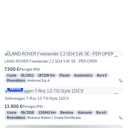
LAND ROVER Freelander 2.2 SD4 S.W. SE - PER OPER
7.500 €
Perugia
(
PG
)
Usato
01/2012
187209 Km
Diesel
Automatico
Euro 5
Rivenditore
Ambrosi S.p.A
Vetrina
Volkswagen T-Roc 1.0 TSI Style 115CV
13.900 €
Perugia
(
PG
)
Usato
09/2018
138841 Km
Benzina
Manuale
Euro 6
Rivenditore
Rubeca Motori | Usato Certificato