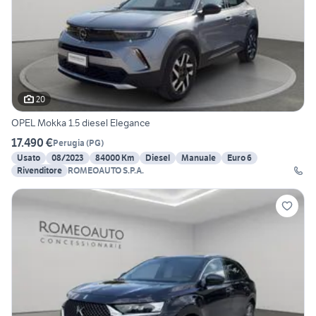
20
OPEL Mokka 1.5 diesel Elegance
17.490 €
Perugia
(
PG
)
Usato
08/2023
84000 Km
Diesel
Manuale
Euro 6
Rivenditore
ROMEOAUTO S.P.A.