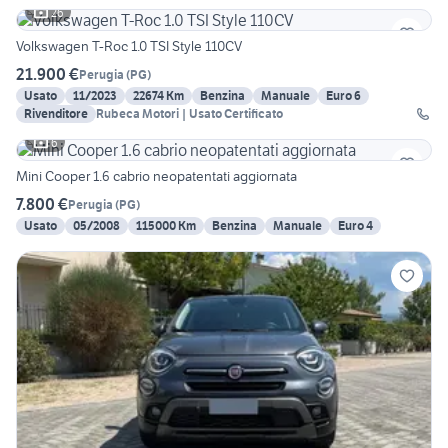
26
Volkswagen T-Roc 1.0 TSI Style 110CV
21.900 €
Perugia
(
PG
)
Usato
11/2023
22674 Km
Benzina
Manuale
Euro 6
Rivenditore
Rubeca Motori | Usato Certificato
6
Mini Cooper 1.6 cabrio neopatentati aggiornata
7.800 €
Perugia
(
PG
)
Usato
05/2008
115000 Km
Benzina
Manuale
Euro 4