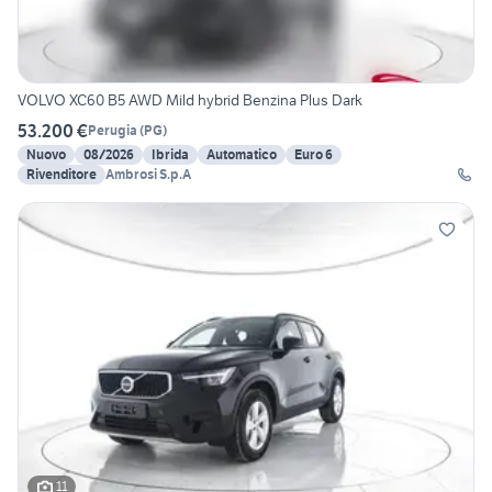
VOLVO XC60 B5 AWD Mild hybrid Benzina Plus Dark
53.200 €
Perugia
(
PG
)
Nuovo
08/2026
Ibrida
Automatico
Euro 6
Rivenditore
Ambrosi S.p.A
11