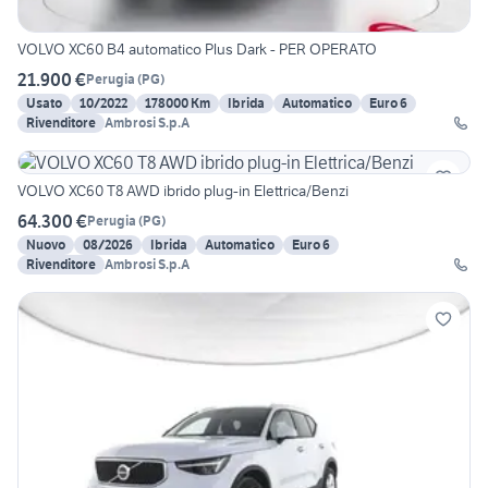
VOLVO XC60 B4 automatico Plus Dark - PER OPERATO
21.900 €
Perugia
(
PG
)
Usato
10/2022
178000 Km
Ibrida
Automatico
Euro 6
Rivenditore
Ambrosi S.p.A
VOLVO XC60 T8 AWD ibrido plug-in Elettrica/Benzi
64.300 €
Perugia
(
PG
)
Nuovo
08/2026
Ibrida
Automatico
Euro 6
Rivenditore
Ambrosi S.p.A