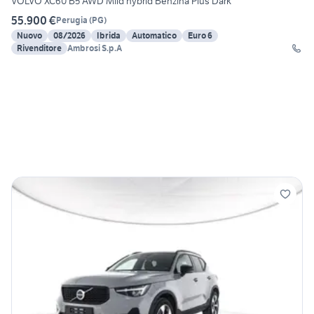
VOLVO XC60 B5 AWD Mild hybrid Benzina Plus Dark
55.900 €
Perugia
(
PG
)
Nuovo
08/2026
Ibrida
Automatico
Euro 6
Rivenditore
Ambrosi S.p.A