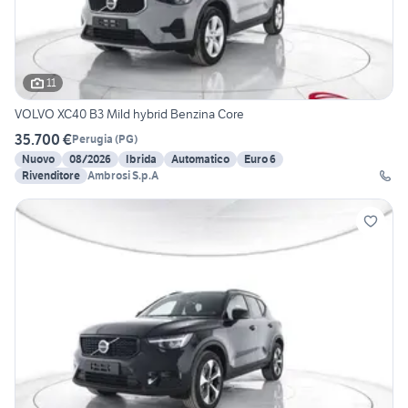
11
VOLVO XC40 B3 Mild hybrid Benzina Core
35.700 €
Perugia
(
PG
)
Nuovo
08/2026
Ibrida
Automatico
Euro 6
Rivenditore
Ambrosi S.p.A