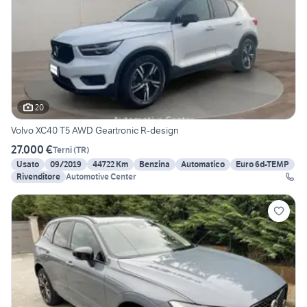
20
Volvo XC40 T5 AWD Geartronic R-design
27.000 €
Terni
(
TR
)
Usato
09/2019
44722 Km
Benzina
Automatico
Euro 6d-TEMP
Rivenditore
Automotive Center