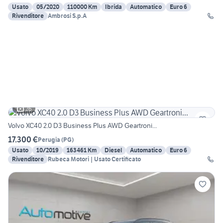
Usato
05/2020
110000 Km
Ibrida
Automatico
Euro 6
Rivenditore
Ambrosi S.p.A
26
Volvo XC40 2.0 D3 Business Plus AWD Geartroni...
17.300 €
Perugia
(
PG
)
Usato
10/2019
163461 Km
Diesel
Automatico
Euro 6
Rivenditore
Rubeca Motori | Usato Certificato