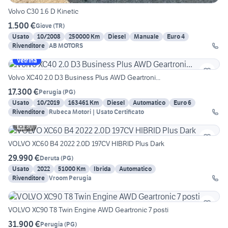
Volvo C30 1.6 D Kinetic
1.500 €
Giove
(
TR
)
Usato
10/2008
250000 Km
Diesel
Manuale
Euro 4
Rivenditore
AB MOTORS
Vetrina
Volvo XC40 2.0 D3 Business Plus AWD Geartroni...
17.300 €
Perugia
(
PG
)
Usato
10/2019
163461 Km
Diesel
Automatico
Euro 6
Rivenditore
Rubeca Motori | Usato Certificato
30
VOLVO XC60 B4 2022 2.0D 197CV HIBRID Plus Dark
29.990 €
Deruta
(
PG
)
Usato
2022
51000 Km
Ibrida
Automatico
Rivenditore
Vroom Perugia
VOLVO XC90 T8 Twin Engine AWD Geartronic 7 posti
31.900 €
Perugia
(
PG
)