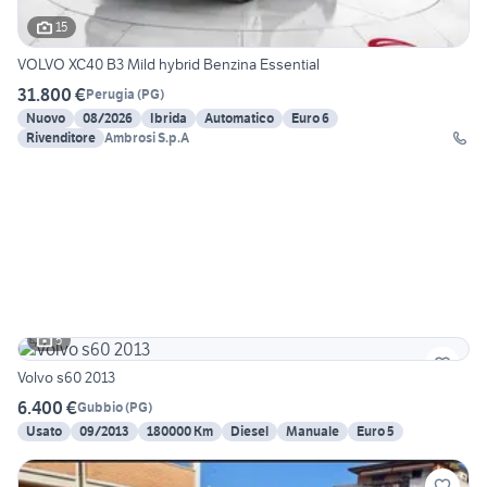
15
VOLVO XC40 B3 Mild hybrid Benzina Essential
31.800 €
Perugia
(
PG
)
Nuovo
08/2026
Ibrida
Automatico
Euro 6
Rivenditore
Ambrosi S.p.A
5
Volvo s60 2013
6.400 €
Gubbio
(
PG
)
Usato
09/2013
180000 Km
Diesel
Manuale
Euro 5