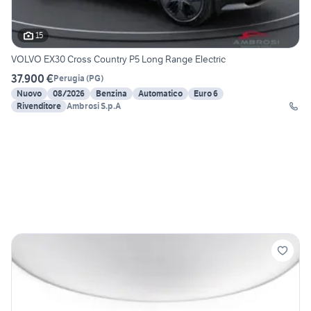
15
VOLVO EX30 Cross Country P5 Long Range Electric
37.900 €
Perugia
(
PG
)
Nuovo
08/2026
Benzina
Automatico
Euro 6
Rivenditore
Ambrosi S.p.A