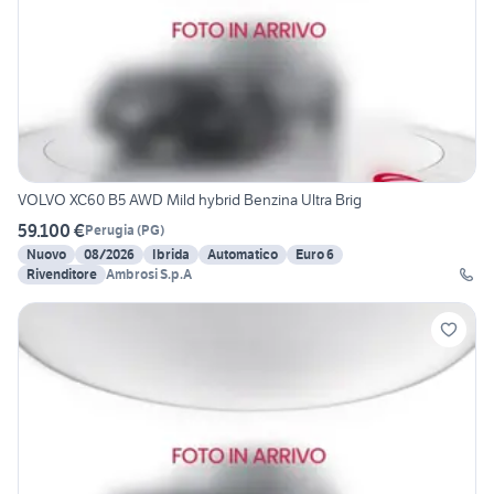
VOLVO XC60 B5 AWD Mild hybrid Benzina Ultra Brig
59.100 €
Perugia
(
PG
)
Nuovo
08/2026
Ibrida
Automatico
Euro 6
Rivenditore
Ambrosi S.p.A