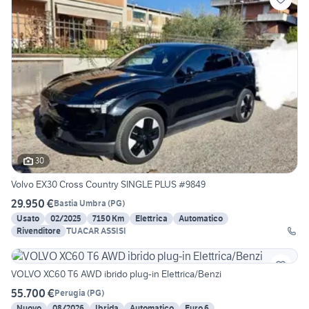
30
Volvo EX30 Cross Country SINGLE PLUS #9849
29.950 €
Bastia Umbra
(
PG
)
Usato
02/2025
7150 Km
Elettrica
Automatico
Rivenditore
TUACAR ASSISI
VOLVO XC60 T6 AWD ibrido plug-in Elettrica/Benzi
55.700 €
Perugia
(
PG
)
Nuovo
08/2026
Ibrida
Automatico
Euro 6