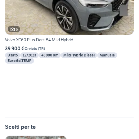
6
Volvo XC60 Plus Dark B4 Mild Hybrid
39.900 €
Orvieto
(
TR
)
Usato
12/2023
45000 Km
Mild Hybrid Diesel
Manuale
Euro 6d-TEMP
Scelti per te