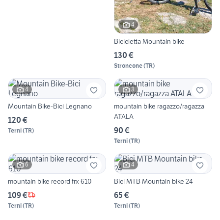
4
Bicicletta Mountain bike
130 €
Stroncone
(
TR
)
4
3
Mountain Bike-Bici Legnano
mountain bike ragazzo/ragazza
ATALA
120 €
90 €
Terni
(
TR
)
Terni
(
TR
)
6
4
mountain bike record frx 610
Bici MTB Mountain bike 24
109 €
65 €
Terni
(
TR
)
Terni
(
TR
)