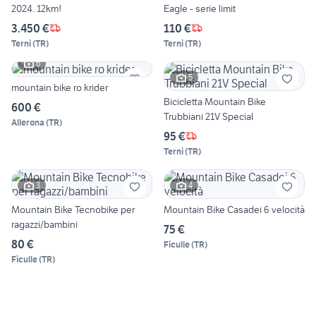
2024. 12km!
Eagle - serie limit
3.450 €
110 €
Terni
(
TR
)
Terni
(
TR
)
6
5
mountain bike ro krider
Bicicletta Mountain Bike
600 €
Trubbiani 21V Special
Allerona
(
TR
)
95 €
Terni
(
TR
)
3
4
Mountain Bike Tecnobike per
Mountain Bike Casadei 6 velocità
ragazzi/bambini
75 €
80 €
Ficulle
(
TR
)
Ficulle
(
TR
)