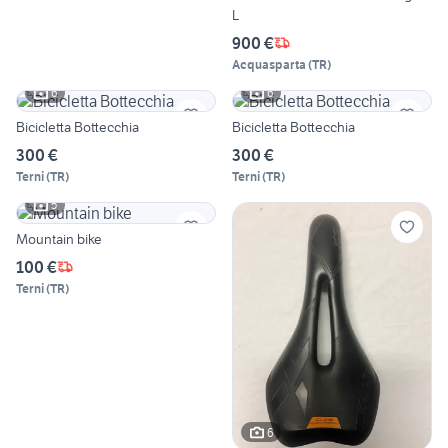
L
900 €
Acquasparta
(
TR
)
6
6
Bicicletta Bottecchia
Bicicletta Bottecchia
300 €
300 €
Terni
(
TR
)
Terni
(
TR
)
5
Mountain bike
100 €
Terni
(
TR
)
6