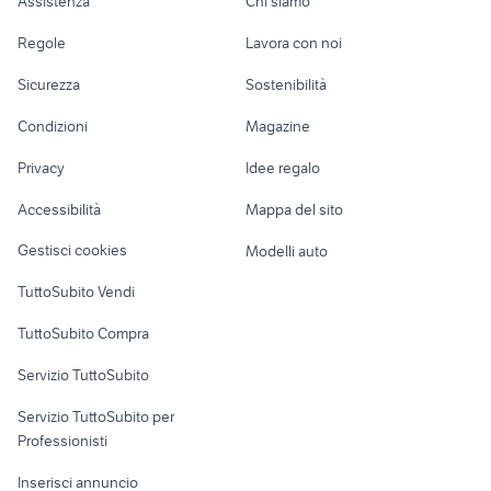
Assistenza
Chi siamo
commerciali Perugia
trincia veicoli
iveco vm 90
Accessori Auto
Camere/Posti letto
Servizi
veicoli commerciali SantAngelo
provincia
commerciali Umbria
auto opel omega berlina
Regole
Lavora con noi
mini trattore
di Piove di Sacco
trattori usati perugia
Moto e Scooter
Ville singole e a
Candidati in cerca di
ribaltabili usati
cingolato
borse abbigliamento
Sicurezza
Sostenibilità
terreno agricolo fondi
veicoli commerciali
schiera
lavoro
lombardia
Accessori Moto
Bastia Umbra
grande punto accessori auto
terreno agricolo palombara
landini mistral 50
Condizioni
Magazine
Terreni e rustici
Attrezzature di
Agrigento provincia
sabina
veicoli commerciali
usato
Nautica
lavoro
Baschi
Privacy
Idee regalo
veicoli commerciali usati lazio
autonegozio usato patente b
Garage e box
Caravan e Camper
rimorchio agricolo
escavatori usati sicilia privati
piantapatate
Accessibilità
Mappa del sito
Loft, mansarde e
usato umbria
Veicoli commerciali
trattori agricoli veicoli
altro
vendo gelateria ambulante
Gestisci cookies
Modelli auto
commerciali Roma provincia
Case vacanza
TuttoSubito Vendi
Uffici e Locali
TuttoSubito Compra
commerciali
Servizio TuttoSubito
elettronica
per la casa e la
sports e hobby
Servizio TuttoSubito per
persona
Informatica
Animali
Professionisti
Arredamento e
Console e
Accessori per
Casalinghi
Inserisci annuncio