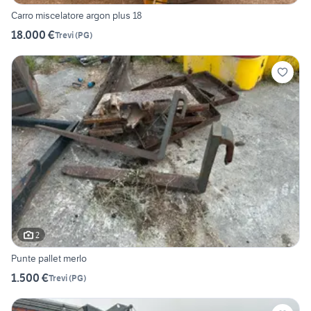
Carro miscelatore argon plus 18
18.000 €
Trevi
(
PG
)
2
Punte pallet merlo
1.500 €
Trevi
(
PG
)