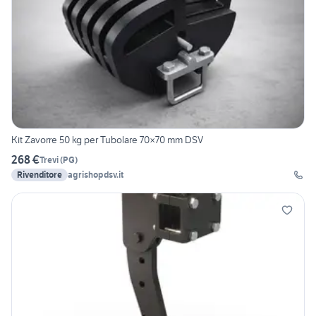
Kit Zavorre 50 kg per Tubolare 70×70 mm DSV
268 €
Trevi
(
PG
)
Rivenditore
agrishopdsv.it