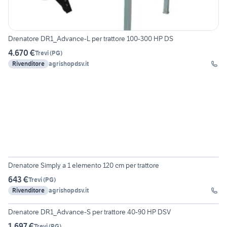
Drenatore DR1_Advance-L per trattore 100-300 HP DS
4.670 €
Trevi
(
PG
)
Rivenditore
agrishopdsv.it
Drenatore Simply a 1 elemento 120 cm per trattore
643 €
Trevi
(
PG
)
Rivenditore
agrishopdsv.it
Drenatore DR1_Advance-S per trattore 40-90 HP DSV
1.697 €
Trevi
(
PG
)