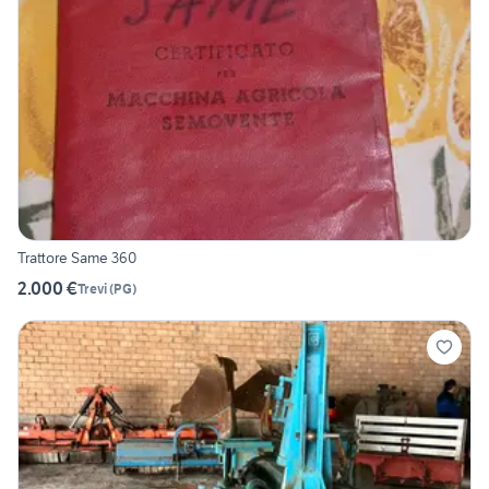
Trattore Same 360
2.000 €
Trevi
(
PG
)