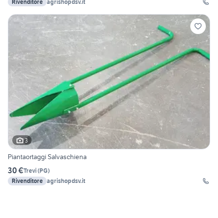
Rivenditore
agrishopdsv.it
3
Piantaortaggi Salvaschiena
30 €
Trevi
(
PG
)
Rivenditore
agrishopdsv.it