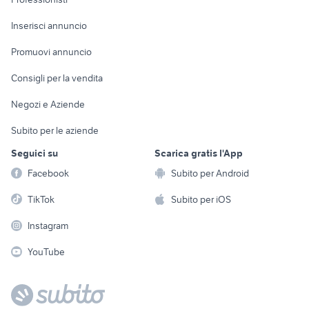
Arredamento e
Console e
Accessori per
Casalinghi
Inserisci annuncio
Videogiochi
animali
Elettrodomestici
Promuovi annuncio
Audio/Video
Musica e Film
Giardino e Fai da te
Consigli per la vendita
Fotografia
Libri e Riviste
Abbigliamento e
Negozi e Aziende
Telefonia
Strumenti Musicali
Accessori
Subito per le aziende
Sports
Tutto per i bambini
Seguici su
Scarica gratis l'App
Biciclette
Facebook
Subito per Android
Collezionismo
TikTok
Subito per iOS
Instagram
YouTube