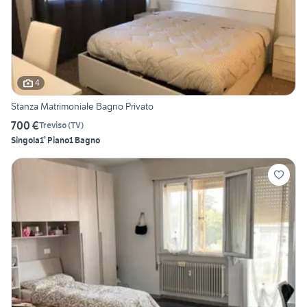
4
Stanza Matrimoniale Bagno Privato
700 €
Treviso
(
TV
)
Singola
1° Piano
1 Bagno