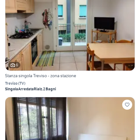
6
Stanza singola Treviso - zona stazione
Treviso
(
TV
)
Singola
Arredata
Rialz.
2 Bagni