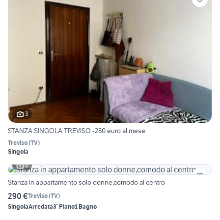
3
STANZA SINGOLA TREVISO -280 euro al mese
Treviso
(
TV
)
Singola
6
Stanza in appartamento solo donne,comodo al centro
290 €
Treviso
(
TV
)
Singola
Arredata
3° Piano
1 Bagno