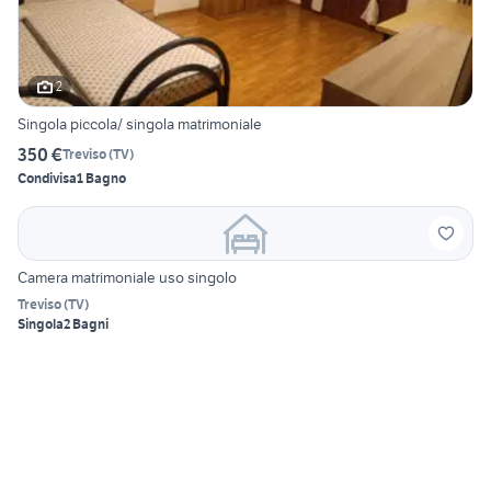
2
Singola piccola/ singola matrimoniale
350 €
Treviso
(
TV
)
Condivisa
1 Bagno
Camera matrimoniale uso singolo
Treviso
(
TV
)
Singola
2 Bagni