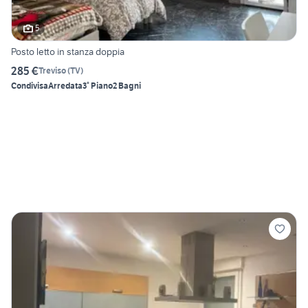
5
Posto letto in stanza doppia
285 €
Treviso
(
TV
)
Condivisa
Arredata
3° Piano
2 Bagni