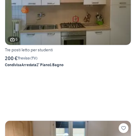
6
Tre posti letto per studenti
200 €
Treviso
(
TV
)
Condivisa
Arredata
2° Piano
1 Bagno