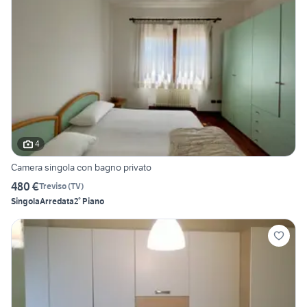
4
Camera singola con bagno privato
480 €
Treviso
(
TV
)
Singola
Arredata
2° Piano