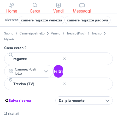
Home
Cerca
Vendi
Messaggi
camere ragazze venezia
camere ragazze padova
af
Ricerche
Subito
Camere/posti letto
Veneto
Treviso (Prov)
Treviso
ragazze
Cosa cerchi?
Camere/Posti
Filtri
letto
Salva ricerca
Dal più recente
13 risultati