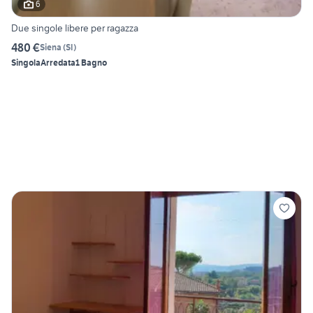
6
Due singole libere per ragazza
480 €
Siena
(
SI
)
Singola
Arredata
1 Bagno