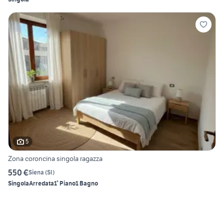
5
Zona coroncina singola ragazza
550 €
Siena
(
SI
)
Singola
Arredata
1° Piano
1 Bagno