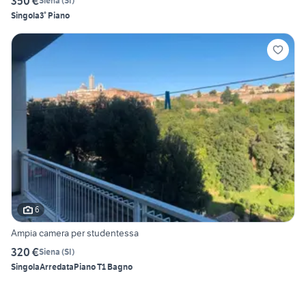
350 €
Siena
(
SI
)
Singola
3° Piano
6
Ampia camera per studentessa
320 €
Siena
(
SI
)
Singola
Arredata
Piano T
1 Bagno