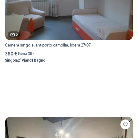
6
Camera singola, antiporto camollia, libera 27/07
380 €
Siena
(
SI
)
Singola
2° Piano
1 Bagno