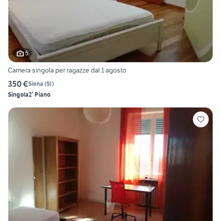
5
Camera singola per ragazze dal 1 agosto
350 €
Siena
(
SI
)
Singola
2° Piano