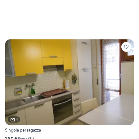
4
Singola per ragazza
280 €
Siena
(
SI
)