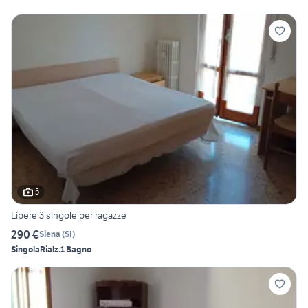
5
Libere 3 singole per ragazze
290 €
Siena
(
SI
)
Singola
Rialz.
1 Bagno