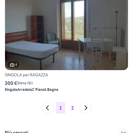
4
SINGOLA per RAGAZZA
300 €
Siena
(
SI
)
Singola
Arredata
1° Piano
1 Bagno
1
2
Più cercati