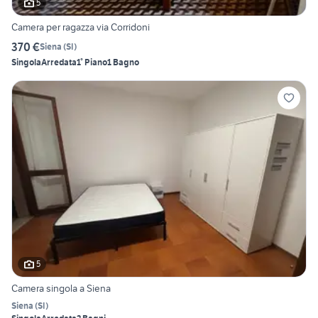
5
Camera per ragazza via Corridoni
370 €
Siena
(
SI
)
Singola
Arredata
1° Piano
1 Bagno
5
Camera singola a Siena
Siena
(
SI
)