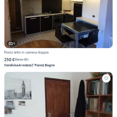
6
Posto letto in camera doppia
250 €
Siena
(
SI
)
Condivisa
Arredata
2° Piano
1 Bagno