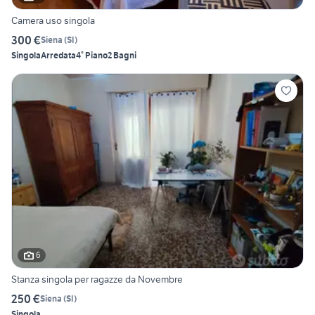
Camera uso singola
300 €
Siena
(
SI
)
Singola
Arredata
4° Piano
2 Bagni
6
Stanza singola per ragazze da Novembre
250 €
Siena
(
SI
)
Singola