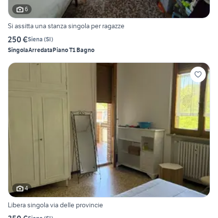
6
Si assitta una stanza singola per ragazze
250 €
Siena
(
SI
)
Singola
Arredata
Piano T
1 Bagno
4
Libera singola via delle provincie