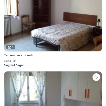
5
Camera per studenti
Siena
(
SI
)
Singola
1 Bagno