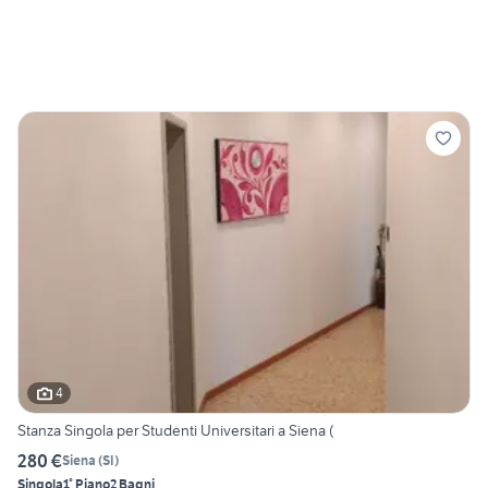
4
Stanza Singola per Studenti Universitari a Siena (
280 €
Siena
(
SI
)
Singola
1° Piano
2 Bagni