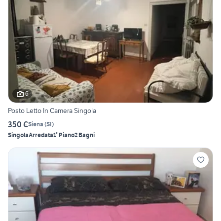
6
Posto Letto In Camera Singola
350 €
Siena
(
SI
)
Singola
Arredata
1° Piano
2 Bagni