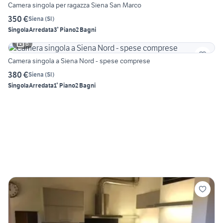
Camera singola per ragazza Siena San Marco
350 €
Siena
(
SI
)
Singola
Arredata
3° Piano
2 Bagni
6
Camera singola a Siena Nord - spese comprese
380 €
Siena
(
SI
)
Singola
Arredata
1° Piano
2 Bagni