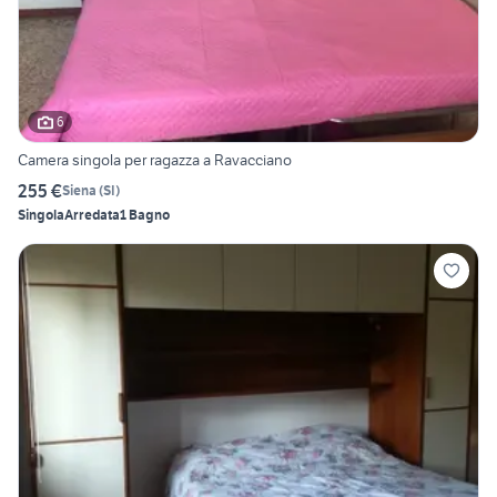
6
Camera singola per ragazza a Ravacciano
255 €
Siena
(
SI
)
Singola
Arredata
1 Bagno