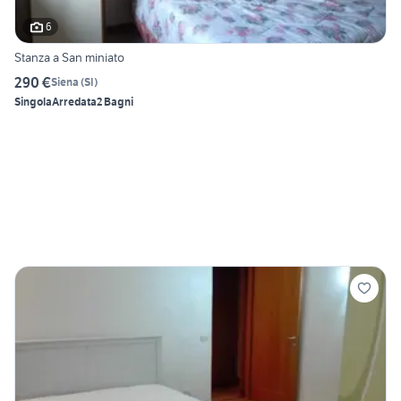
6
Stanza a San miniato
290 €
Siena
(
SI
)
Singola
Arredata
2 Bagni