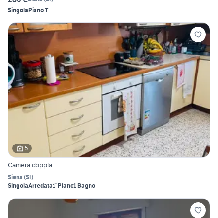
Singola
Piano T
5
Camera doppia
Siena
(
SI
)
Singola
Arredata
1° Piano
1 Bagno