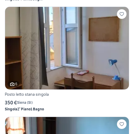
6
Posto letto stana singola
350 €
Siena
(
SI
)
Singola
2° Piano
1 Bagno