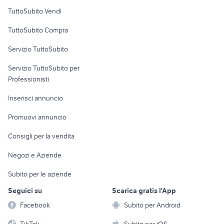
Case vacanza
TuttoSubito Vendi
Uffici e Locali
TuttoSubito Compra
commerciali
Servizio TuttoSubito
elettronica
per la casa e la
sports e hobby
Servizio TuttoSubito per
persona
Informatica
Animali
Professionisti
Arredamento e
Console e
Accessori per
Casalinghi
Inserisci annuncio
Videogiochi
animali
Elettrodomestici
Promuovi annuncio
Audio/Video
Musica e Film
Giardino e Fai da te
Consigli per la vendita
Fotografia
Libri e Riviste
Abbigliamento e
Negozi e Aziende
Telefonia
Strumenti Musicali
Accessori
Subito per le aziende
Sports
Tutto per i bambini
Seguici su
Scarica gratis l'App
Biciclette
Facebook
Subito per Android
Collezionismo
TikTok
Subito per iOS