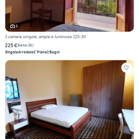
6
3 camere singole, ampie e luminose 225-30
225 €
Siena
(
SI
)
Singola
Arredata
1° Piano
2 Bagni