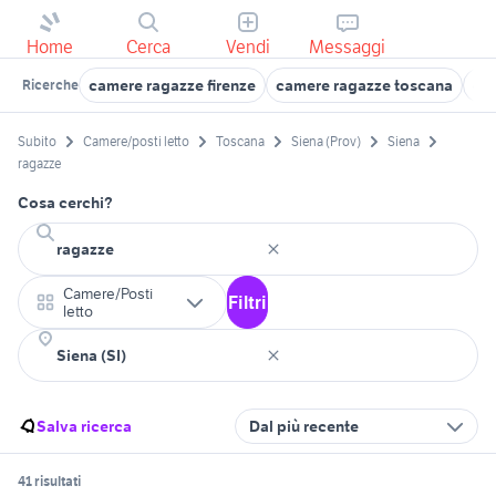
Home
Cerca
Vendi
Messaggi
camere ragazze firenze
camere ragazze toscana
ca
Ricerche
Subito
Camere/posti letto
Toscana
Siena (Prov)
Siena
ragazze
Cosa cerchi?
Camere/Posti
Filtri
letto
Salva ricerca
Dal più recente
41 risultati