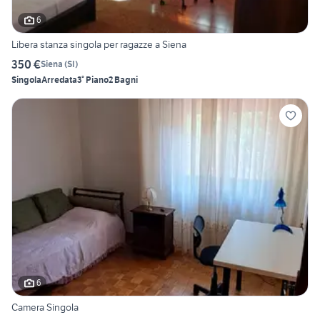
6
Libera stanza singola per ragazze a Siena
350 €
Siena
(
SI
)
Singola
Arredata
3° Piano
2 Bagni
6
Camera Singola