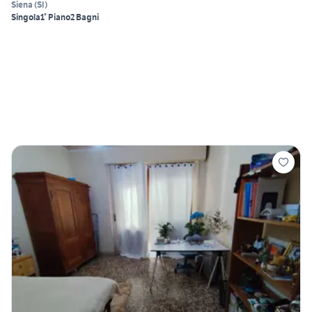
Siena
(
SI
)
Singola
1° Piano
2 Bagni