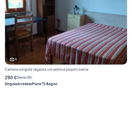
6
Camera singola ragazza via aretina pispini siena
290 €
Siena
(
SI
)
Singola
Arredata
Piano T
1 Bagno