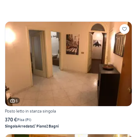
6
Posto letto in stanza singola
370 €
Pisa
(
PI
)
Singola
Arredata
1° Piano
2 Bagni