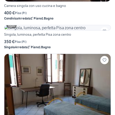
Camera singola con uso cucina e bagno
400 €
Pisa
(
PI
)
Condivisa
Arredata
1° Piano
1 Bagno
6
Singola, luminosa, perfetta Pisa zona centro
350 €
Pisa
(
PI
)
Singola
Arredata
2° Piano
1 Bagno