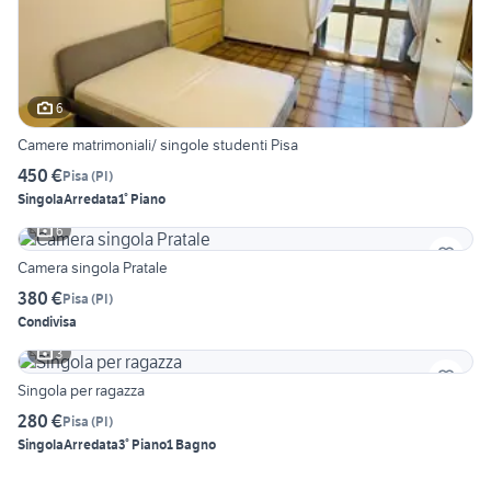
6
Camere matrimoniali/ singole studenti Pisa
450 €
Pisa
(
PI
)
Singola
Arredata
1° Piano
6
Camera singola Pratale
380 €
Pisa
(
PI
)
Condivisa
3
Singola per ragazza
280 €
Pisa
(
PI
)
Singola
Arredata
3° Piano
1 Bagno