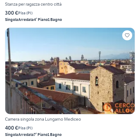
Stanza per ragazza centro città
300 €
Pisa
(
PI
)
Singola
Arredata
4° Piano
1 Bagno
Camera singola zona Lungarno Mediceo
400 €
Pisa
(
PI
)
Singola
Arredata
7° Piano
1 Bagno