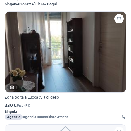
Singola
Arredata
4° Piano
2 Bagni
4
Zona porta a Lucca (via di gello)
330 €
Pisa
(
PI
)
Singola
Agenzia
Agenzia Immobiliare Athena