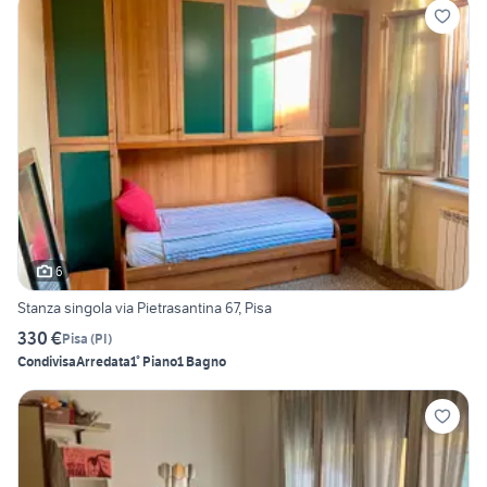
6
Stanza singola via Pietrasantina 67, Pisa
330 €
Pisa
(
PI
)
Condivisa
Arredata
1° Piano
1 Bagno