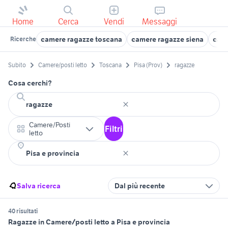
Home
Cerca
Vendi
Messaggi
camere ragazze toscana
camere ragazze siena
came
Ricerche
Subito
Camere/posti letto
Toscana
Pisa (Prov)
ragazze
Cosa cerchi?
Camere/Posti
Filtri
letto
Salva ricerca
Dal più recente
40 risultati
Ragazze in Camere/posti letto a Pisa e provincia