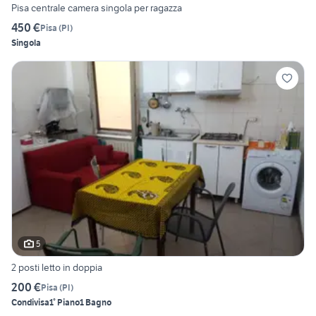
Pisa centrale camera singola per ragazza
450 €
Pisa
(
PI
)
Singola
5
2 posti letto in doppia
200 €
Pisa
(
PI
)
Condivisa
1° Piano
1 Bagno