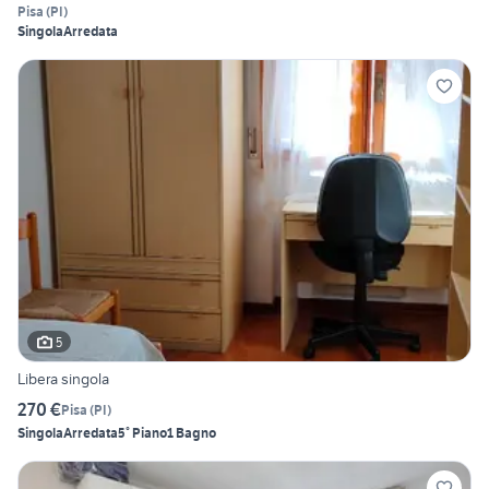
Pisa
(
PI
)
Singola
Arredata
5
Libera singola
270 €
Pisa
(
PI
)
Singola
Arredata
5° Piano
1 Bagno