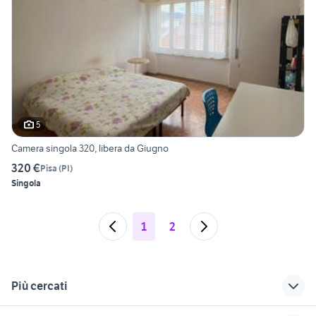
5
Camera singola 320, libera da Giugno
320 €
Pisa
(
PI
)
Singola
1
2
Più cercati
Correlati
Richerche simili
Suggerimenti