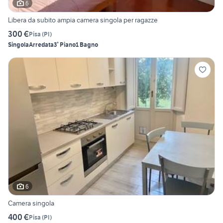
6
Libera da subito ampia camera singola per ragazze
300 €
Pisa
(
PI
)
Singola
Arredata
3° Piano
1 Bagno
6
Camera singola
400 €
Pisa
(
PI
)