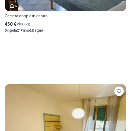
6
Camera doppia in centro
450 €
Pisa
(
PI
)
Singola
2° Piano
1 Bagno