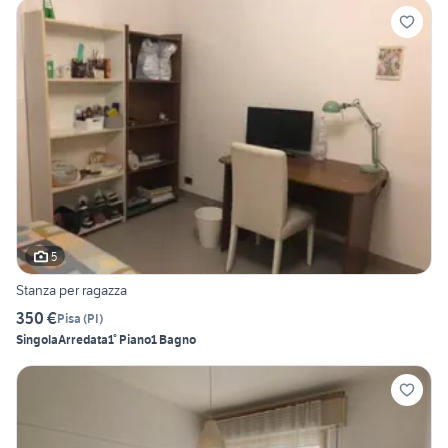
5
Stanza per ragazza
350 €
Pisa
(
PI
)
Singola
Arredata
1° Piano
1 Bagno