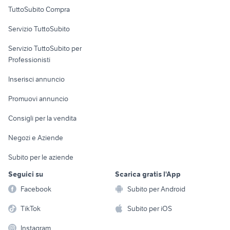
Uffici e Locali
TuttoSubito Compra
commerciali
Servizio TuttoSubito
elettronica
per la casa e la
sports e hobby
Servizio TuttoSubito per
persona
Informatica
Animali
Professionisti
Arredamento e
Console e
Accessori per
Casalinghi
Inserisci annuncio
Videogiochi
animali
Elettrodomestici
Promuovi annuncio
Audio/Video
Musica e Film
Giardino e Fai da te
Consigli per la vendita
Fotografia
Libri e Riviste
Abbigliamento e
Negozi e Aziende
Telefonia
Strumenti Musicali
Accessori
Subito per le aziende
Sports
Tutto per i bambini
Seguici su
Scarica gratis l'App
Biciclette
Facebook
Subito per Android
Collezionismo
TikTok
Subito per iOS
Instagram