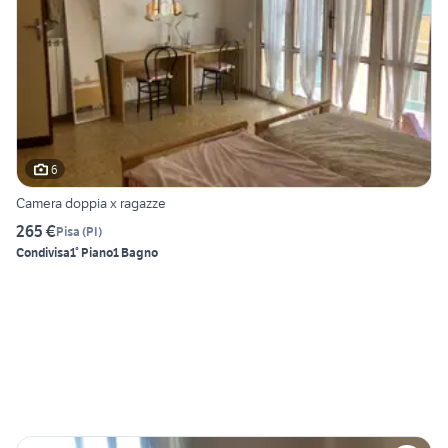
6
Camera doppia x ragazze
265 €
Pisa
(
PI
)
Condivisa
1° Piano
1 Bagno