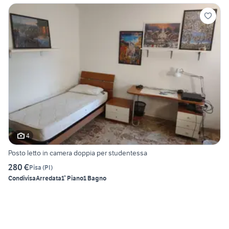
4
Posto letto in camera doppia per studentessa
280 €
Pisa
(
PI
)
Condivisa
Arredata
1° Piano
1 Bagno