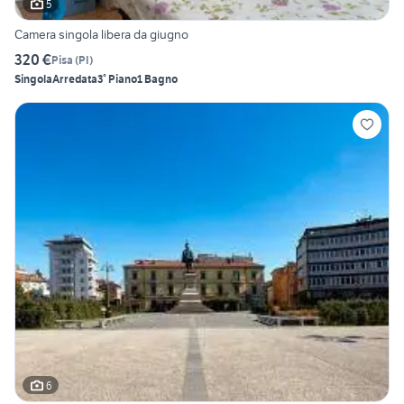
5
Camera singola libera da giugno
320 €
Pisa
(
PI
)
Singola
Arredata
3° Piano
1 Bagno
6