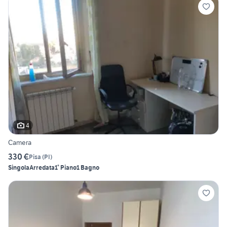
4
Camera
330 €
Pisa
(
PI
)
Singola
Arredata
1° Piano
1 Bagno