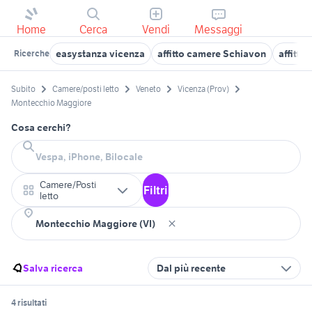
Home
Cerca
Vendi
Messaggi
easystanza vicenza
affitto camere Schiavon
affitto
Ricerche
Subito
Camere/posti letto
Veneto
Vicenza (Prov)
Montecchio Maggiore
Cosa cerchi?
Camere/Posti
Filtri
letto
Salva ricerca
Dal più recente
4 risultati