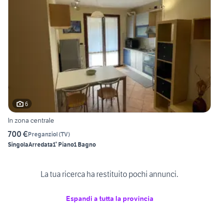
6
In zona centrale
700 €
Preganziol
(
TV
)
Singola
Arredata
1° Piano
1 Bagno
La tua ricerca ha restituito pochi annunci.
Espandi a tutta la provincia