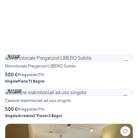
6
Monolocale Preganziol LIBERO Subito
500 €
Preganziol
(
TV
)
Singola
Piano T
1 Bagno
12
Camere matrimoniali ad uso singolo
500 €
Preganziol
(
TV
)
Singola
Arredata
1° Piano
+3 Bagni