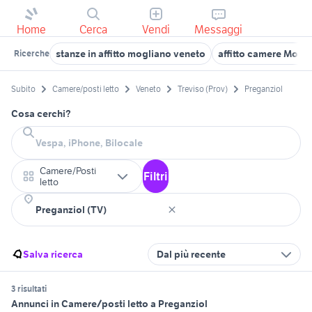
Home
Cerca
Vendi
Messaggi
stanze in affitto mogliano veneto
affitto camere Motta
Ricerche
Subito
Camere/posti letto
Veneto
Treviso (Prov)
Preganziol
Cosa cerchi?
Camere/Posti
Filtri
letto
Salva ricerca
Dal più recente
3 risultati
Annunci in Camere/posti letto a Preganziol