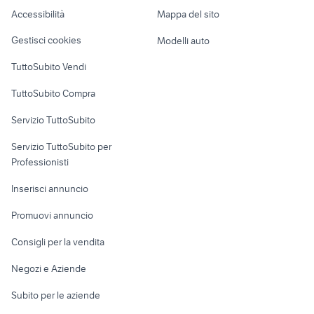
Caravan e Camper
singola Vicenza
Accessibilità
Mappa del sito
roco treni
motorino alzacristalli alfa 159
Loft, mansarde e
provincia
Veicoli commerciali
altro
Gestisci cookies
Modelli auto
Case vacanza
TuttoSubito Vendi
Uffici e Locali
TuttoSubito Compra
commerciali
Servizio TuttoSubito
elettronica
per la casa e la
sports e hobby
Servizio TuttoSubito per
persona
Informatica
Animali
Professionisti
Arredamento e
Console e
Accessori per
Casalinghi
Inserisci annuncio
Videogiochi
animali
Elettrodomestici
Promuovi annuncio
Audio/Video
Musica e Film
Giardino e Fai da te
Consigli per la vendita
Fotografia
Libri e Riviste
Abbigliamento e
Negozi e Aziende
Telefonia
Strumenti Musicali
Accessori
Subito per le aziende
Sports
Tutto per i bambini