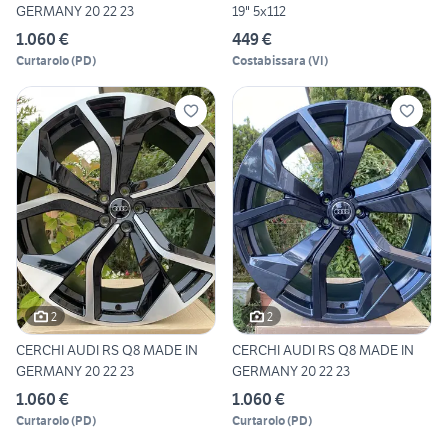
GERMANY 20 22 23
19" 5x112
1.060 €
449 €
Curtarolo
(
PD
)
Costabissara
(
VI
)
2
2
CERCHI AUDI RS Q8 MADE IN
CERCHI AUDI RS Q8 MADE IN
GERMANY 20 22 23
GERMANY 20 22 23
1.060 €
1.060 €
Curtarolo
(
PD
)
Curtarolo
(
PD
)