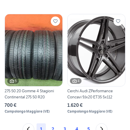
5
4
275 50 20 Gomme 4 Stagioni
Cerchi Audi ZPerformance
Continental 275 50 R20
Concavi 9Jx20 ET35 5x112
700 €
1.620 €
Campolongo Maggiore
(
VE
)
Campolongo Maggiore
(
VE
)
1
2
3
4
5