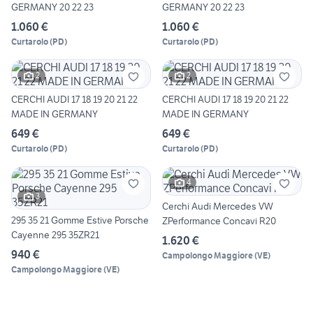
GERMANY 20 22 23
GERMANY 20 22 23
1.060 €
1.060 €
Curtarolo
(
PD
)
Curtarolo
(
PD
)
2
2
CERCHI AUDI 17 18 19 20 21 22
CERCHI AUDI 17 18 19 20 21 22
MADE IN GERMANY
MADE IN GERMANY
649 €
649 €
Curtarolo
(
PD
)
Curtarolo
(
PD
)
4
3
Cerchi Audi Mercedes VW
295 35 21 Gomme Estive Porsche
ZPerformance Concavi R20
Cayenne 295 35ZR21
1.620 €
940 €
Campolongo Maggiore
(
VE
)
Campolongo Maggiore
(
VE
)