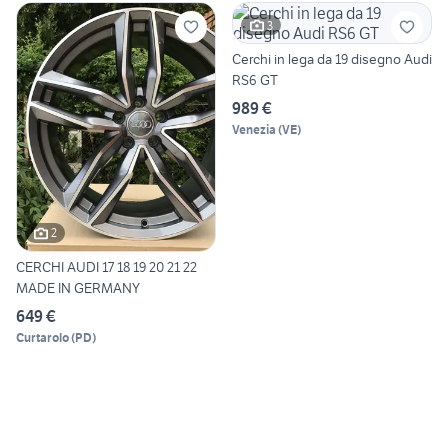
3
Cerchi in lega da 19 disegno Audi
RS6 GT
989 €
Venezia
(
VE
)
2
CERCHI AUDI 17 18 19 20 21 22
MADE IN GERMANY
649 €
Curtarolo
(
PD
)