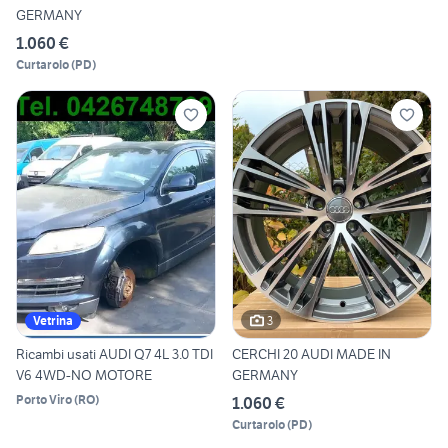
GERMANY
1.060 €
Curtarolo
(
PD
)
3
Vetrina
Ricambi usati AUDI Q7 4L 3.0 TDI
CERCHI 20 AUDI MADE IN
V6 4WD-NO MOTORE
GERMANY
Porto Viro
(
RO
)
1.060 €
Curtarolo
(
PD
)