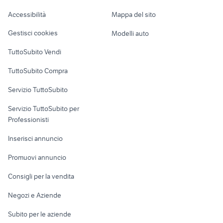
renault bagheria
auto lotus esprit
Caravan e Camper
Accessibilità
Mappa del sito
auto suzuki grand vitara Liguria
auto Dovera
Loft, mansarde e
Veicoli commerciali
altro
Gestisci cookies
Modelli auto
Case vacanza
TuttoSubito Vendi
Uffici e Locali
TuttoSubito Compra
commerciali
Servizio TuttoSubito
elettronica
per la casa e la
sports e hobby
Servizio TuttoSubito per
persona
Informatica
Animali
Professionisti
Arredamento e
Console e
Accessori per
Casalinghi
Inserisci annuncio
Videogiochi
animali
Elettrodomestici
Promuovi annuncio
Audio/Video
Musica e Film
Giardino e Fai da te
Consigli per la vendita
Fotografia
Libri e Riviste
Abbigliamento e
Negozi e Aziende
Telefonia
Strumenti Musicali
Accessori
Subito per le aziende
Sports
Tutto per i bambini