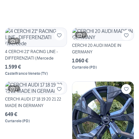
3
9
CERCHI 20 AUDI MADE IN
4 CERCHI 21" RACING LINE -
GERMANY
DIFFERENZIATI (Mercede
1.060 €
1.599 €
Curtarolo
(
PD
)
Castelfranco Veneto
(
TV
)
2
CERCHI AUDI 17 18 19 20 21 22
MADE IN GERMANY
649 €
Curtarolo
(
PD
)