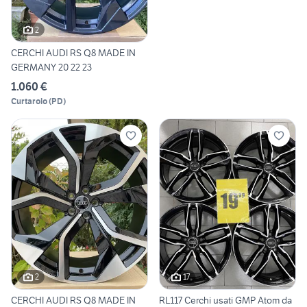
2
CERCHI AUDI RS Q8 MADE IN
GERMANY 20 22 23
1.060 €
Curtarolo
(
PD
)
2
17
CERCHI AUDI RS Q8 MADE IN
RL117 Cerchi usati GMP Atom da