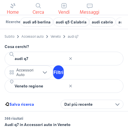
Home
Cerca
Vendi
Messaggi
audi a6 berlina
audi q5 Calabria
audi cabrio
audi
Ricerche
Subito
Accessori auto
Veneto
audi q7
Cosa cerchi?
Accessori
Filtri
Auto
Salva ricerca
Dal più recente
366 risultati
Audi q7 in Accessori auto in Veneto