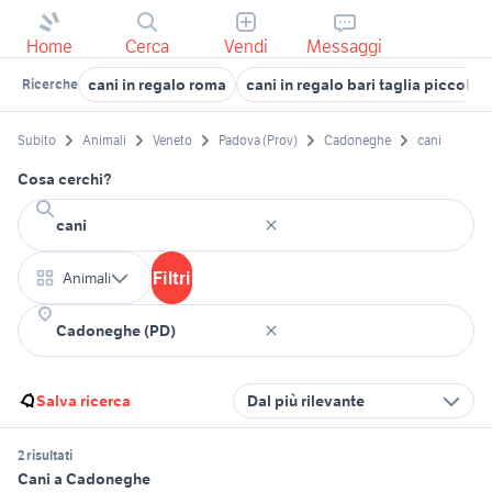
Home
Cerca
Vendi
Messaggi
cani in regalo roma
cani in regalo bari taglia piccola
Ricerche
Subito
Animali
Veneto
Padova (Prov)
Cadoneghe
cani
Cosa cerchi?
Filtri
Animali
Salva ricerca
Dal più rilevante
2 risultati
Cani a Cadoneghe