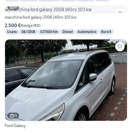
6
macchina ford galaxy 2008 140cv 103 kw
2.500 €
Rovigo
(
RO
)
Usato
08/2008
327000 Km
Diesel
Automatico
Euro 5
5
Ford Galaxy