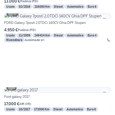
13.000 €
Padova
(
PD
)
Usato
02/2016
216000 Km
Diesel
Automatico
Euro 6
30
FORD Galaxy 7posti 2.0TDCi 140CV Ghia DPF Stupen
4.950 €
Padova
(
PD
)
Usato
11/2009
249414 Km
Diesel
Automatico
Euro 4
Rivenditore
Autoimade srl
6
Ford galaxy 2017
17.000 €
Affi
(
VR
)
Usato
10/2017
172000 Km
Diesel
Automatico
Euro 6