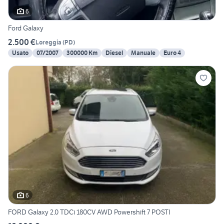
6
Ford Galaxy
2.500 €
Loreggia
(
PD
)
Usato
07/2007
300000 Km
Diesel
Manuale
Euro 4
6
FORD Galaxy 2.0 TDCi 180CV AWD Powershift 7 POSTI