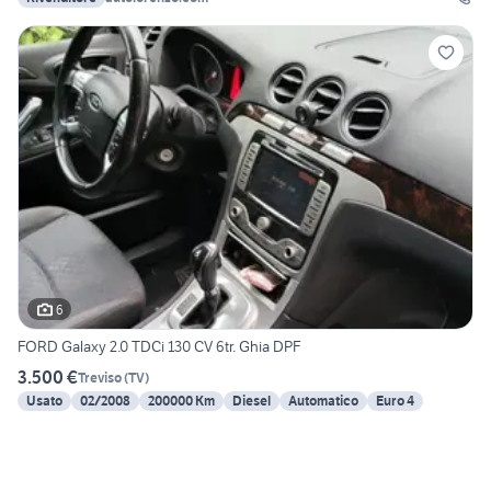
6
FORD Galaxy 2.0 TDCi 130 CV 6tr. Ghia DPF
3.500 €
Treviso
(
TV
)
Usato
02/2008
200000 Km
Diesel
Automatico
Euro 4