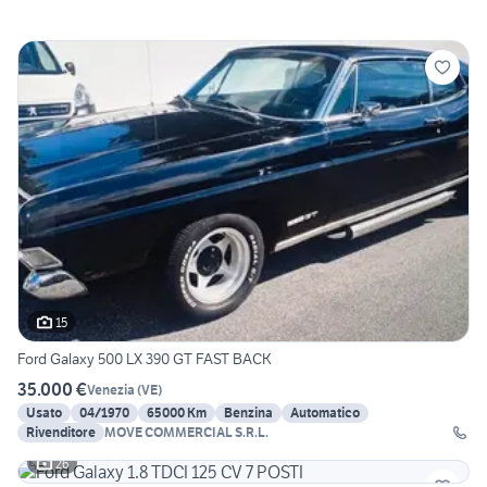
15
Ford Galaxy 500 LX 390 GT FAST BACK
35.000 €
Venezia
(
VE
)
Usato
04/1970
65000 Km
Benzina
Automatico
Rivenditore
MOVE COMMERCIAL S.R.L.
26