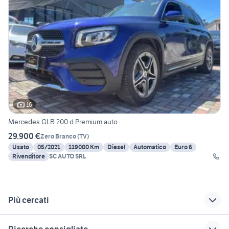
16
Mercedes GLB 200 d Premium auto
29.900 €
Zero Branco
(
TV
)
Usato
05/2021
119000 Km
Diesel
Automatico
Euro 6
Rivenditore
SC AUTO SRL
Più cercati
Correlati
Richerche simili
Suggerimenti