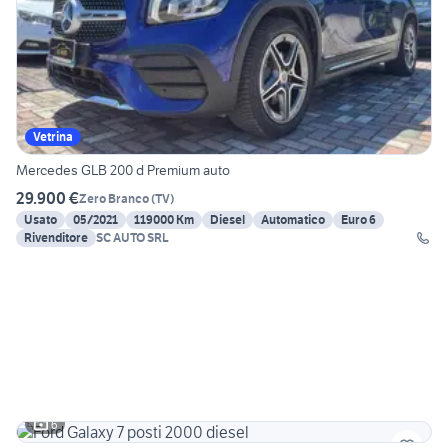
Vetrina
Mercedes GLB 200 d Premium auto
29.900 €
Zero Branco
(
TV
)
Usato
05/2021
119000 Km
Diesel
Automatico
Euro 6
Rivenditore
SC AUTO SRL
6