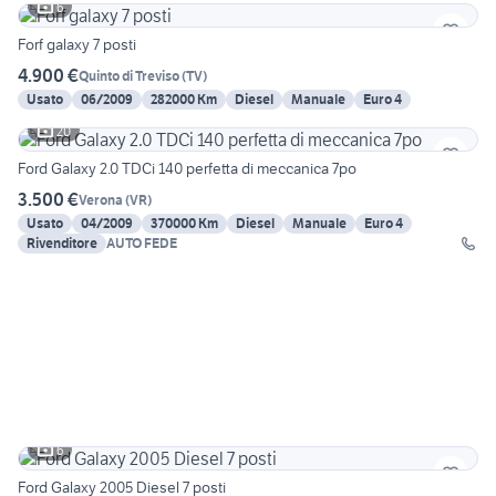
6
Forf galaxy 7 posti
4.900 €
Quinto di Treviso
(
TV
)
Usato
06/2009
282000 Km
Diesel
Manuale
Euro 4
20
Ford Galaxy 2.0 TDCi 140 perfetta di meccanica 7po
3.500 €
Verona
(
VR
)
Usato
04/2009
370000 Km
Diesel
Manuale
Euro 4
Rivenditore
AUTO FEDE
6
Ford Galaxy 2005 Diesel 7 posti