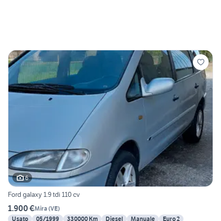
6
Ford galaxy 1.9 tdi 110 cv
1.900 €
Mira
(
VE
)
Usato
05/1999
330000 Km
Diesel
Manuale
Euro 2