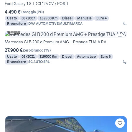
Ford Galaxy 1.8 TDCI 125 CV 7 POSTI
4.490 €
Loreggia
(
PD
)
Usato
08/2007
182500 Km
Diesel
Manuale
Euro 4
Rivenditore
DVA AUTOMOTIVE MULTIMARCA
17
Mercedes GLB 200 d Premium AMG + Prestige TUA A RA
27.900 €
Zero Branco
(
TV
)
Usato
05/2021
119000 Km
Diesel
Automatico
Euro 6
Rivenditore
SC AUTO SRL