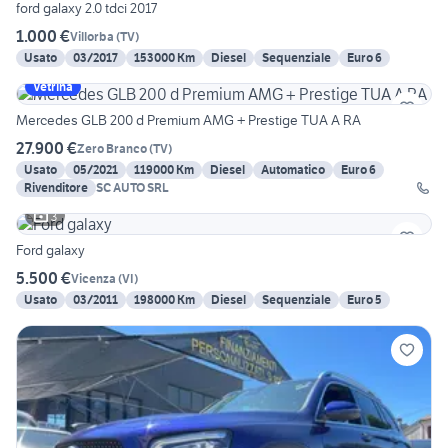
ford galaxy 2.0 tdci 2017
1.000 €
Villorba
(
TV
)
Usato
03/2017
153000 Km
Diesel
Sequenziale
Euro 6
Vetrina
Mercedes GLB 200 d Premium AMG + Prestige TUA A RA
27.900 €
Zero Branco
(
TV
)
Usato
05/2021
119000 Km
Diesel
Automatico
Euro 6
Rivenditore
SC AUTO SRL
3
Ford galaxy
5.500 €
Vicenza
(
VI
)
Usato
03/2011
198000 Km
Diesel
Sequenziale
Euro 5