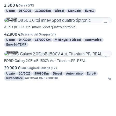
2.300 €
Cerea
(
VR
)
Usato
03/2005
312000 Km
Diesel
Manuale
Euro 3
6
Audi Q8 50 3.0 tdi mhev Sport quattro tiptronic
42.900 €
Bassano del Grappa
(
VI
)
Usato
04/2019
157000 Km
Mild Hybrid Diesel
Automatico
Euro 6d-TEMP
18
FORD Galaxy 2.0EcoB 150CV Aut. Titanium PR. REAL
29.900 €
San Biagio di Callalta
(
TV
)
Usato
10/2022
59690 Km
Diesel
Automatico
Euro 6
Rivenditore
AUTOSALONE 2000 SRL