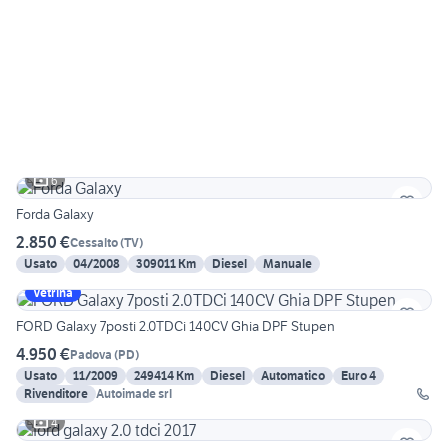
6
Forda Galaxy
2.850 €
Cessalto
(
TV
)
Usato
04/2008
309011 Km
Diesel
Manuale
Vetrina
FORD Galaxy 7posti 2.0TDCi 140CV Ghia DPF Stupen
4.950 €
Padova
(
PD
)
Usato
11/2009
249414 Km
Diesel
Automatico
Euro 4
Rivenditore
Autoimade srl
4