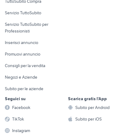
TuttoSubito Compra
commerciali
Servizio TuttoSubito
elettronica
per la casa e la
sports e hobby
Servizio TuttoSubito per
persona
Informatica
Animali
Professionisti
Arredamento e
Console e
Accessori per
Casalinghi
Inserisci annuncio
Videogiochi
animali
Elettrodomestici
Promuovi annuncio
Audio/Video
Musica e Film
Giardino e Fai da te
Consigli per la vendita
Fotografia
Libri e Riviste
Abbigliamento e
Negozi e Aziende
Telefonia
Strumenti Musicali
Accessori
Subito per le aziende
Sports
Tutto per i bambini
Seguici su
Scarica gratis l'App
Biciclette
Facebook
Subito per Android
Collezionismo
TikTok
Subito per iOS
Instagram