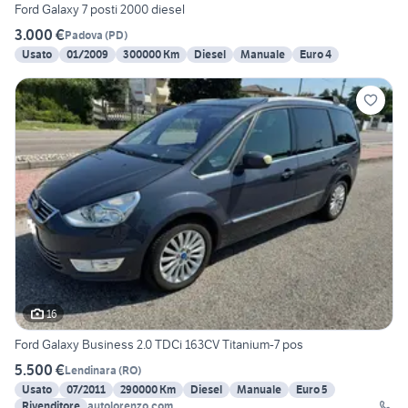
Ford Galaxy 7 posti 2000 diesel
3.000 €
Padova
(
PD
)
Usato
01/2009
300000 Km
Diesel
Manuale
Euro 4
16
Ford Galaxy Business 2.0 TDCi 163CV Titanium-7 pos
5.500 €
Lendinara
(
RO
)
Usato
07/2011
290000 Km
Diesel
Manuale
Euro 5
Rivenditore
autolorenzo.com