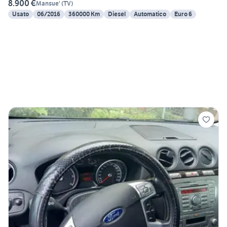
8.900 €
Mansue'
(
TV
)
Usato
06/2016
360000 Km
Diesel
Automatico
Euro 6