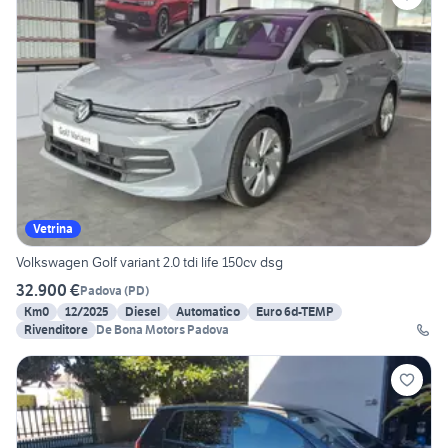
Vetrina
Volkswagen Golf variant 2.0 tdi life 150cv dsg
32.900 €
Padova
(
PD
)
Km0
12/2025
Diesel
Automatico
Euro 6d-TEMP
Rivenditore
De Bona Motors Padova