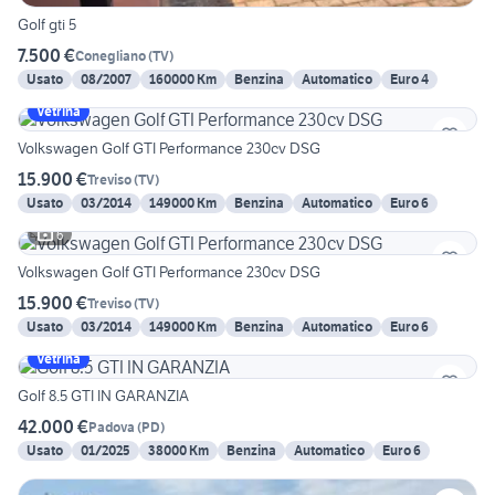
Golf gti 5
7.500 €
Conegliano
(
TV
)
Usato
08/2007
160000 Km
Benzina
Automatico
Euro 4
Vetrina
Volkswagen Golf GTI Performance 230cv DSG
15.900 €
Treviso
(
TV
)
Usato
03/2014
149000 Km
Benzina
Automatico
Euro 6
6
Volkswagen Golf GTI Performance 230cv DSG
15.900 €
Treviso
(
TV
)
Usato
03/2014
149000 Km
Benzina
Automatico
Euro 6
Vetrina
Golf 8.5 GTI IN GARANZIA
42.000 €
Padova
(
PD
)
Usato
01/2025
38000 Km
Benzina
Automatico
Euro 6