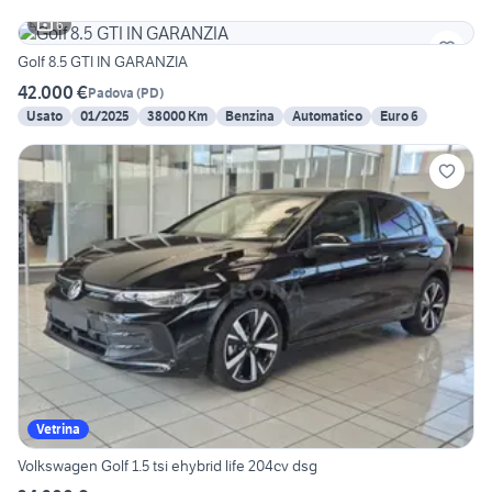
6
Golf 8.5 GTI IN GARANZIA
42.000 €
Padova
(
PD
)
Usato
01/2025
38000 Km
Benzina
Automatico
Euro 6
Vetrina
Volkswagen Golf 1.5 tsi ehybrid life 204cv dsg