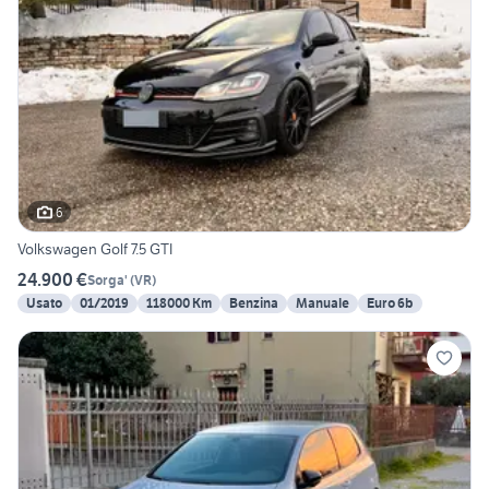
6
Volkswagen Golf 7.5 GTI
24.900 €
Sorga'
(
VR
)
Usato
01/2019
118000 Km
Benzina
Manuale
Euro 6b