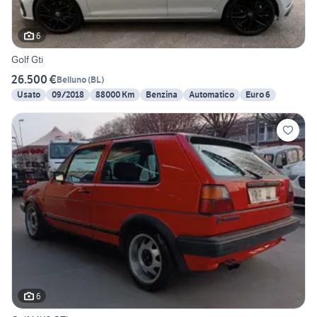
6
Golf Gti
26.500 €
Belluno
(
BL
)
Usato
09/2018
88000 Km
Benzina
Automatico
Euro 6
6