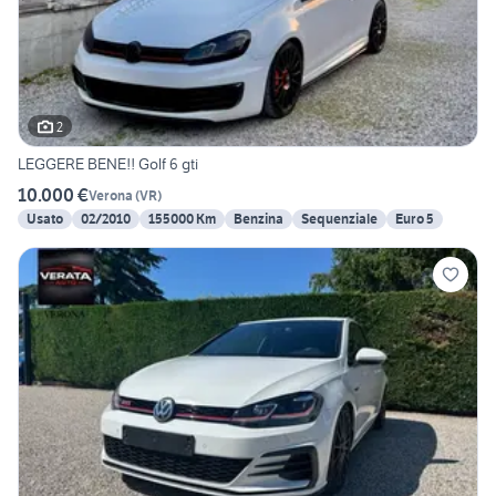
2
LEGGERE BENE!! Golf 6 gti
10.000 €
Verona
(
VR
)
Usato
02/2010
155000 Km
Benzina
Sequenziale
Euro 5