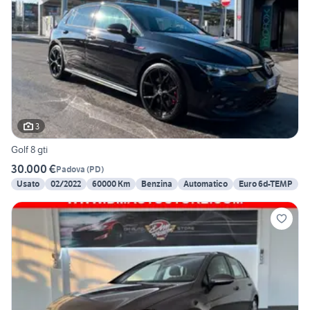
3
Golf 8 gti
30.000 €
Padova
(
PD
)
Usato
02/2022
60000 Km
Benzina
Automatico
Euro 6d-TEMP