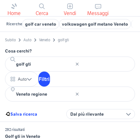
Home
Cerca
Vendi
Messaggi
golf car veneto
volkswagen golf metano Veneto
gol
Ricerche
Subito
Auto
Veneto
golf gti
Cosa cerchi?
Filtri
Auto
Salva ricerca
Dal più rilevante
292 risultati
Golf gti in Veneto