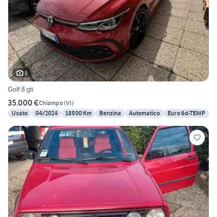
6
Golf 8 gti
35.000 €
Chiampo
(
VI
)
Usato
04/2024
18500 Km
Benzina
Automatico
Euro 6d-TEMP