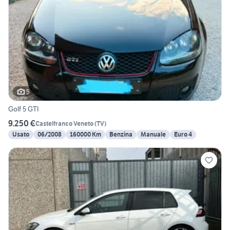
5
Golf 5 GTI
9.250 €
Castelfranco Veneto
(
TV
)
Usato
06/2008
160000 Km
Benzina
Manuale
Euro 4