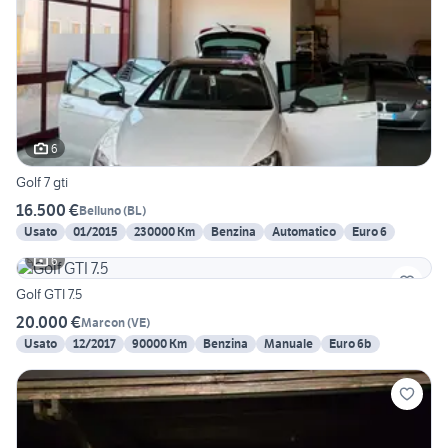
6
Golf 7 gti
16.500 €
Belluno
(
BL
)
Usato
01/2015
230000 Km
Benzina
Automatico
Euro 6
6
Golf GTI 7.5
20.000 €
Marcon
(
VE
)
Usato
12/2017
90000 Km
Benzina
Manuale
Euro 6b