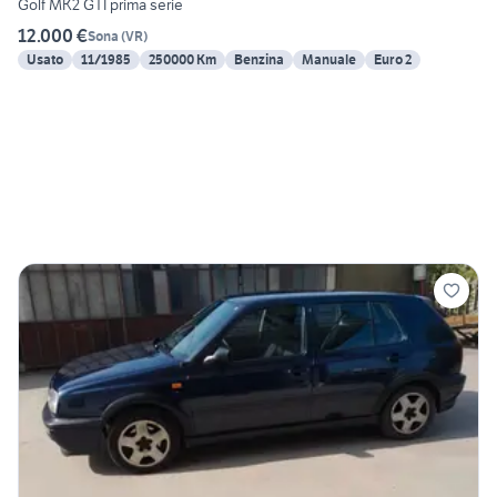
Golf MK2 GTI prima serie
12.000 €
Sona
(
VR
)
Usato
11/1985
250000 Km
Benzina
Manuale
Euro 2