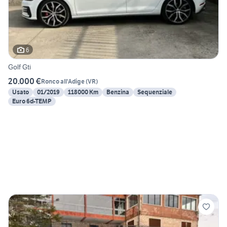
6
Golf Gti
20.000 €
Ronco all'Adige
(
VR
)
Usato
01/2019
118000 Km
Benzina
Sequenziale
Euro 6d-TEMP