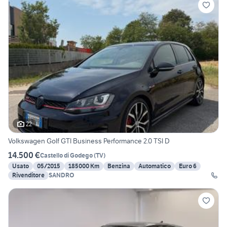
22
Volkswagen Golf GTI Business Performance 2.0 TSI D
14.500 €
Castello di Godego
(
TV
)
Usato
05/2015
185000 Km
Benzina
Automatico
Euro 6
Rivenditore
SANDRO