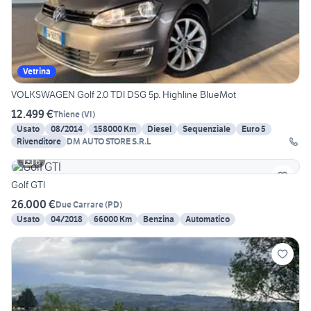
Vetrina
VOLKSWAGEN Golf 2.0 TDI DSG 5p. Highline BlueMot
12.499 €
Thiene
(
VI
)
Usato
08/2014
158000 Km
Diesel
Sequenziale
Euro 5
Rivenditore
DM AUTO STORE S.R.L
6
Golf GTI
26.000 €
Due Carrare
(
PD
)
Usato
04/2018
66000 Km
Benzina
Automatico