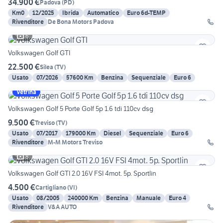
34.900 €
Padova
(
PD
)
Km0
12/2025
Ibrida
Automatico
Euro 6d-TEMP
Rivenditore
De Bona Motors Padova
6
Volkswagen Golf GTI
22.500 €
Silea
(
TV
)
Usato
07/2026
57600 Km
Benzina
Sequenziale
Euro 6
Vetrina
Volkswagen Golf 5 Porte Golf 5p 1.6 tdi 110cv dsg
9.500 €
Treviso
(
TV
)
Usato
07/2017
179000 Km
Diesel
Sequenziale
Euro 6
Rivenditore
M-M Motors Treviso
8
Volkswagen Golf GTI 2.0 16V FSI 4mot. 5p. Sportlin
4.500 €
Cartigliano
(
VI
)
Usato
08/2005
240000 Km
Benzina
Manuale
Euro 4
Rivenditore
V&A AUTO