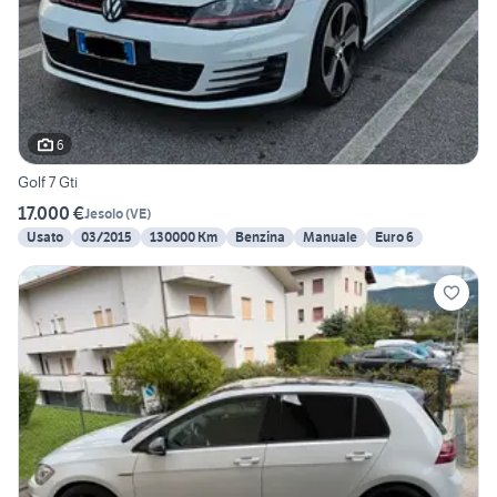
6
Golf 7 Gti
17.000 €
Jesolo
(
VE
)
Usato
03/2015
130000 Km
Benzina
Manuale
Euro 6