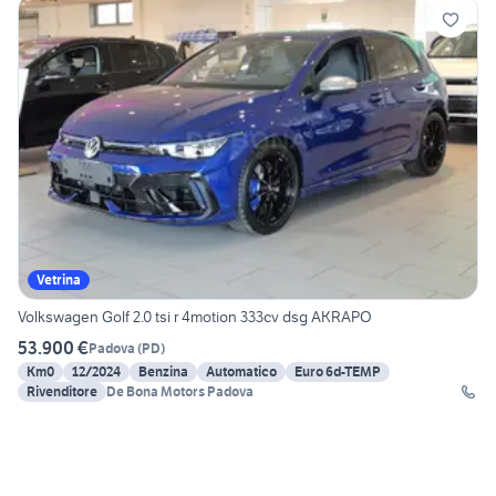
Vetrina
Volkswagen Golf 2.0 tsi r 4motion 333cv dsg AKRAPO
53.900 €
Padova
(
PD
)
Km0
12/2024
Benzina
Automatico
Euro 6d-TEMP
Rivenditore
De Bona Motors Padova