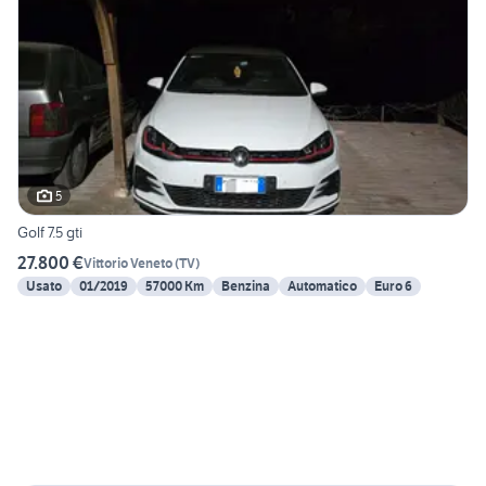
5
Golf 7.5 gti
27.800 €
Vittorio Veneto
(
TV
)
Usato
01/2019
57000 Km
Benzina
Automatico
Euro 6