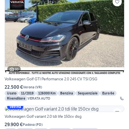
30
Volkswagen Golf GTI Performance 2.0 245 CV TSI DSG
22.500 €
Verona
(
VR
)
Usato
11/2019
126000 Km
Benzina
Sequenziale
Euro 6e
Rivenditore
VERATA AUTO
Vetrina
Volkswagen Golf variant 2.0 tdi life 150cv dsg
29.900 €
Padova
(
PD
)