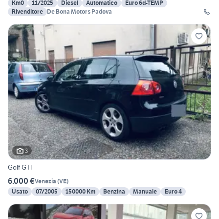
Km0
11/2025
Diesel
Automatico
Euro 6d-TEMP
Rivenditore
De Bona Motors Padova
3
Golf GTI
6.000 €
Venezia
(
VE
)
Usato
07/2005
150000 Km
Benzina
Manuale
Euro 4