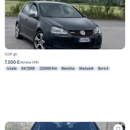
Golf gti
7.300 €
Verona
(
VR
)
Usato
04/2005
220000 Km
Benzina
Manuale
Euro 4