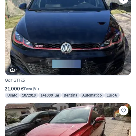
6
Golf GTI 7.5
21.000 €
Foza
(
VI
)
Usato
10/2018
141000 Km
Benzina
Automatico
Euro 6