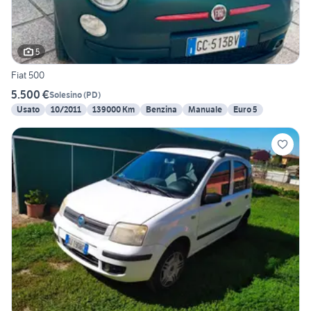
5
Fiat 500
5.500 €
Solesino
(
PD
)
Usato
10/2011
139000 Km
Benzina
Manuale
Euro 5