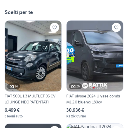
Scelti per te
14
26
FIAT 500L 1.3 MULTIJET 95 CV
FIAT ulysse 2024 Ulysse combi
LOUNGE NEOPATENTATI
M1 2.0 bluehdi 180cv
6.499 €
30.936 €
3 leoni auto
Rattix Curno