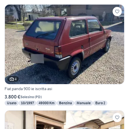
4
Fiat panda 900 ie iscritta asi
3.800 €
Solesino
(
PD
)
Usato
10/1997
49000 Km
Benzina
Manuale
Euro 2