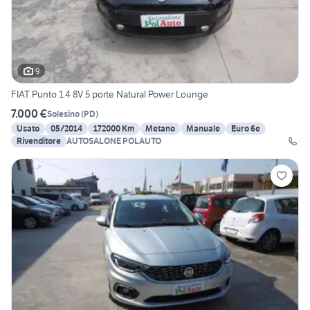
9
FIAT Punto 1.4 8V 5 porte Natural Power Lounge
7.000 €
Solesino
(
PD
)
Usato
05/2014
172000 Km
Metano
Manuale
Euro 6e
Rivenditore
AUTOSALONE POLAUTO