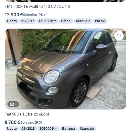
FIAT 500X 1.6 MultiJet 120 CV LOUNG
12.900 €
Solesino
(
PD
)
Usato
11/2017
130500 Km
Diesel
Manuale
Euro 6
4
Fiat 500 s 1.2 benzina/gpl
8.700 €
Solesino
(
PD
)
Usato
05/2015
105000 Km
Benzina
Manuale