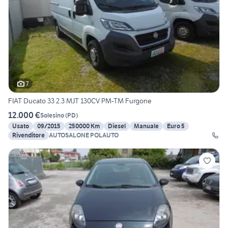
7
FIAT Ducato 33 2.3 MJT 130CV PM-TM Furgone
12.000 €
Solesino
(
PD
)
Usato
09/2015
250000 Km
Diesel
Manuale
Euro 5
Rivenditore
AUTOSALONE POLAUTO