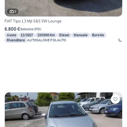
8
FIAT Tipo 1.3 Mjt S&S SW Lounge
6.800 €
Solesino
(
PD
)
Usato
12/2017
235000 Km
Diesel
Manuale
Euro 6e
Rivenditore
AUTOSALONE POLAUTO