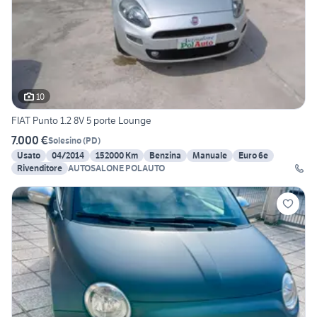
10
FIAT Punto 1.2 8V 5 porte Lounge
7.000 €
Solesino
(
PD
)
Usato
04/2014
152000 Km
Benzina
Manuale
Euro 6e
Rivenditore
AUTOSALONE POLAUTO