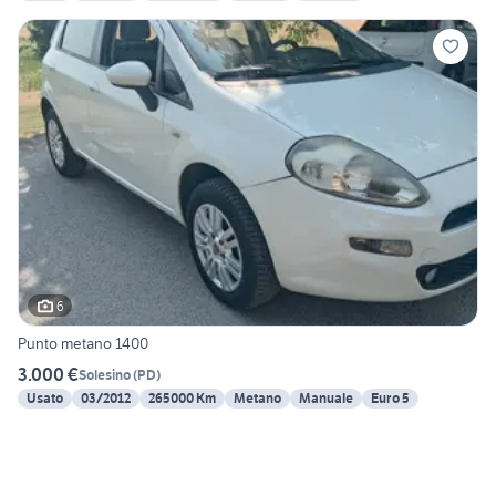
6
Punto metano 1400
3.000 €
Solesino
(
PD
)
Usato
03/2012
265000 Km
Metano
Manuale
Euro 5