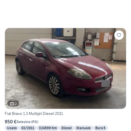
2
Fiat Bravo 1.3 Multijet Diesel 2011
950 €
Solesino
(
PD
)
Usato
02/2011
324599 Km
Diesel
Manuale
Euro 5