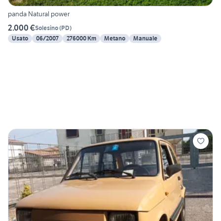
panda Natural power
2.000 €
Solesino
(
PD
)
Usato
06/2007
276000 Km
Metano
Manuale