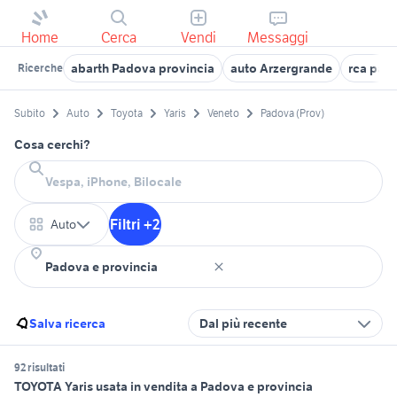
Home
Cerca
Vendi
Messaggi
abarth Padova provincia
auto Arzergrande
rca pad
Ricerche
Subito
Auto
Toyota
Yaris
Veneto
Padova (Prov)
Cosa cerchi?
Filtri +2
Auto
Salva ricerca
Dal più recente
92 risultati
TOYOTA Yaris usata in vendita a Padova e provincia