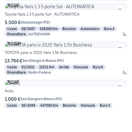
9
Toyota Yaris 1.3 5 porte Sol - AUTOMATICA
5.500 €
Massanzago
(
PD
)
Usato
08/2007
105000 Km
Benzina
Automatico
Euro 4
Rivenditore
AUTOZANON
29
TOYOTA yaris iv 2020 Yaris 1.5h Business
13.794 €
San Giorgio in Bosco
(
PD
)
Usato
02/2021
21521 Km
Ibrida
Manuale
Euro 6
Rivenditore
Rattix Padova
6
Auto.
1.000 €
San Giorgio in Bosco
(
PD
)
Usato
05/1999
447000 Km
Benzina
Manuale
Euro 3