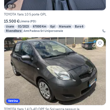
6
TOYOTA Yaris 1.0 5 porte GPL
15.500 €
Limena
(
PD
)
Usato
02/2023
67000 Km
Gpl
Manuale
Euro 6
Rivenditore
Amt Padova Srl Unipersonale
Vetrina
TOYOTA Yaris 1.4 D-4D DPF 5p Sol senza nessun la