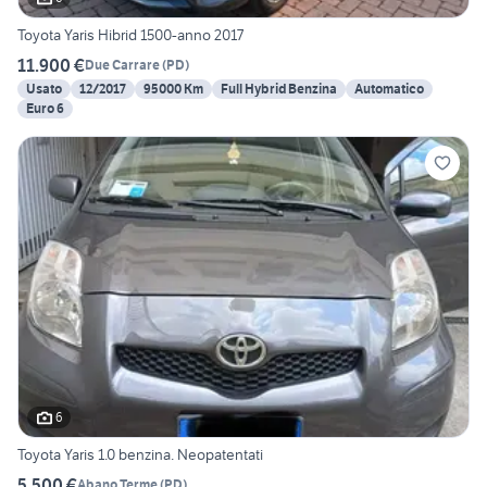
Toyota Yaris Hibrid 1500-anno 2017
11.900 €
Due Carrare
(
PD
)
Usato
12/2017
95000 Km
Full Hybrid Benzina
Automatico
Euro 6
6
Toyota Yaris 1.0 benzina. Neopatentati
5.500 €
Abano Terme
(
PD
)