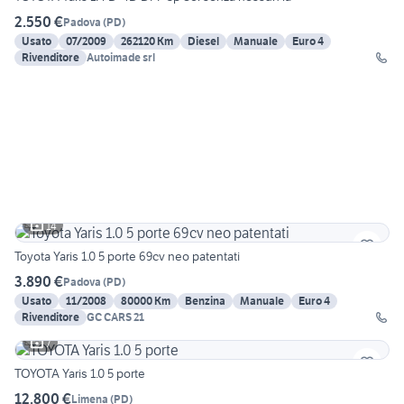
2.550 €
Padova
(
PD
)
Usato
07/2009
262120 Km
Diesel
Manuale
Euro 4
Rivenditore
Autoimade srl
14
Toyota Yaris 1.0 5 porte 69cv neo patentati
3.890 €
Padova
(
PD
)
Usato
11/2008
80000 Km
Benzina
Manuale
Euro 4
Rivenditore
GC CARS 21
7
TOYOTA Yaris 1.0 5 porte
12.800 €
Limena
(
PD
)