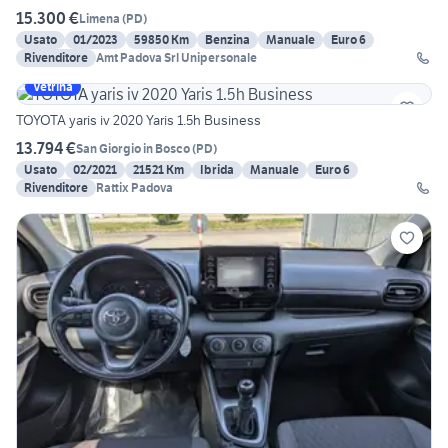
15.300 €
Limena
(
PD
)
Usato
01/2023
59850 Km
Benzina
Manuale
Euro 6
Rivenditore
Amt Padova Srl Unipersonale
Vetrina
TOYOTA yaris iv 2020 Yaris 1.5h Business
13.794 €
San Giorgio in Bosco
(
PD
)
Usato
02/2021
21521 Km
Ibrida
Manuale
Euro 6
Rivenditore
Rattix Padova