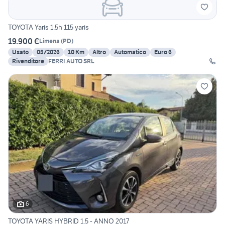
TOYOTA Yaris 1.5h 115 yaris
19.900 €
Limena
(
PD
)
Usato
05/2026
10 Km
Altro
Automatico
Euro 6
Rivenditore
FERRI AUTO SRL
6
TOYOTA YARIS HYBRID 1.5 - ANNO 2017