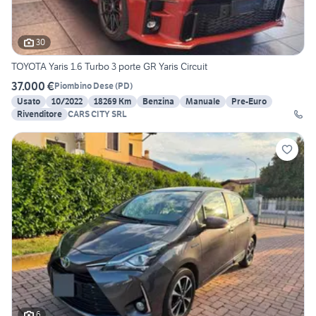
30
TOYOTA Yaris 1.6 Turbo 3 porte GR Yaris Circuit
37.000 €
Piombino Dese
(
PD
)
Usato
10/2022
18269 Km
Benzina
Manuale
Pre-Euro
Rivenditore
CARS CITY SRL
6