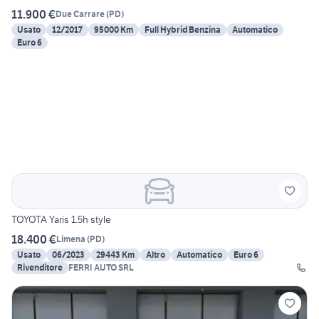
11.900 €
Due Carrare
(
PD
)
Usato
12/2017
95000 Km
Full Hybrid Benzina
Automatico
Euro 6
TOYOTA Yaris 1.5h style
18.400 €
Limena
(
PD
)
Usato
06/2023
29443 Km
Altro
Automatico
Euro 6
Rivenditore
FERRI AUTO SRL