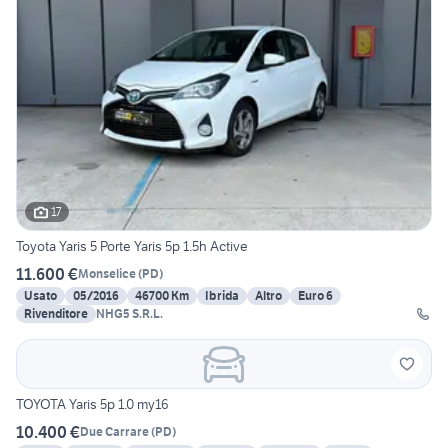
17
Toyota Yaris 5 Porte Yaris 5p 1.5h Active
11.600 €
Monselice
(
PD
)
Usato
05/2016
46700 Km
Ibrida
Altro
Euro 6
Rivenditore
NHG5 S.R.L.
TOYOTA Yaris 5p 1.0 my16
10.400 €
Due Carrare
(
PD
)