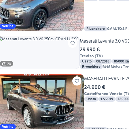
Vetrina
Rivenditore
GV AUTO S.R.
Maserati Levante 3.0 V
29.990 €
Treviso
(
TV
)
Usato
08/2018
85000 K
20
Rivenditore
M-M Motors Tre
MASERATI LEVANTE 
24.900 €
Castelfranco Veneto
(
T
Usato
12/2019
18900
Vetrina