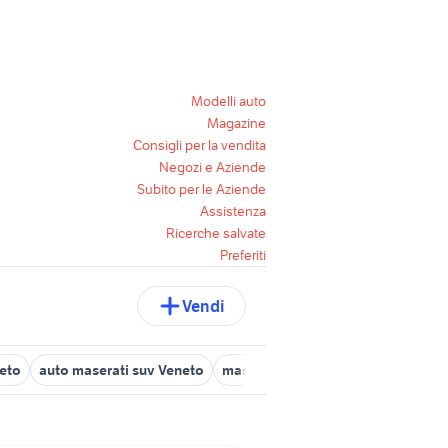
Modelli auto
Magazine
Consigli per la vendita
Negozi e Aziende
Subito per le Aziende
Assistenza
Ricerche salvate
Preferiti
Vendi
neto
auto maserati suv Veneto
maserati vicenza
maserati usate