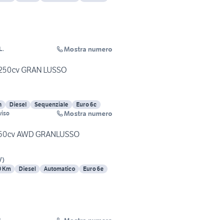
Mostra numero
L.
6 250cv GRAN LUSSO
m
Diesel
Sequenziale
Euro 6c
Mostra numero
viso
250cv AWD GRANLUSSO
V
)
0 Km
Diesel
Automatico
Euro 6e