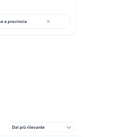
Dal più rilevante