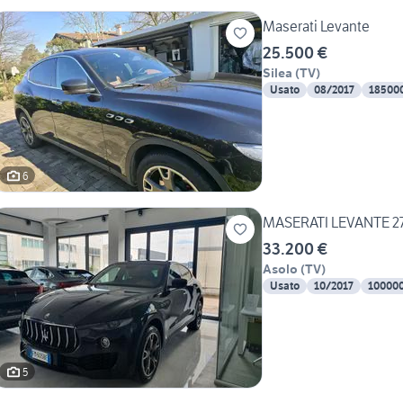
Maserati Levante
25.500 €
Silea
(
TV
)
Usato
08/2017
18500
6
MASERATI LEVANTE 2
33.200 €
Asolo
(
TV
)
Usato
10/2017
10000
5