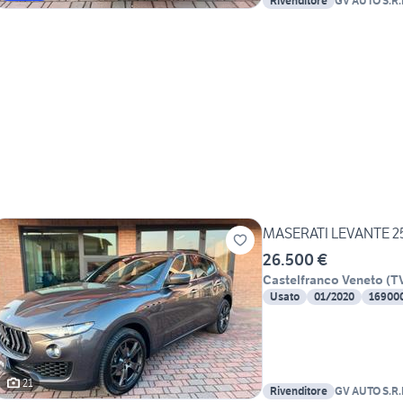
Rivenditore
GV AUTO S.R.
MASERATI LEVANTE 2
26.500 €
Castelfranco Veneto
(
T
Usato
01/2020
16900
21
Rivenditore
GV AUTO S.R.