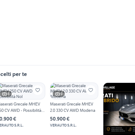
celti per te
8
9
aserati Grecale MHEV
Maserati Grecale MHEV
50 CV AWD - Possibilità
2.0 330 CV AWD Modena
ol
0.900 €
50.900 €
ERAUTO S.R.L.
VERAUTO S.R.L.