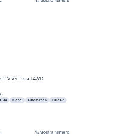
Mostra numero
L.
50CV V6 Diesel AWD
V
)
0 Km
Diesel
Automatico
Euro 6e
Mostra numero
L.