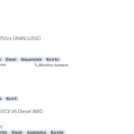
6 250cv GRAN LUSSO
m
Diesel
Sequenziale
Euro 6c
Mostra numero
viso
o
Euro 5
50CV V6 Diesel AWD
V
)
0 Km
Diesel
Automatico
Euro 6e