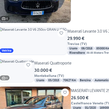
4
Maserati Levante 3.0 V
29.990 €
Treviso
(
TV
)
Usato
08/2018
85000 K
Vetrina
Rivenditore
M-M Motors Tre
Maserati Quattroporte
30.000 €
Montebelluna
(
TV
)
6
Usato
03/2015
70627 Km
Benzina
Automatic
MASERATI LEVANTE 2
26.500 €
Castelfranco Veneto
(
T
Usato
01/2020
16900