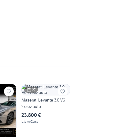
27
Maserati Levante 3.0 V6
275cv auto
23.800 €
Liam Cars