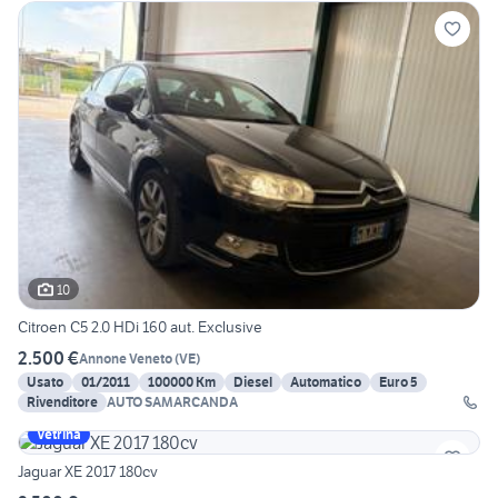
10
Citroen C5 2.0 HDi 160 aut. Exclusive
2.500 €
Annone Veneto
(
VE
)
Usato
01/2011
100000 Km
Diesel
Automatico
Euro 5
Rivenditore
AUTO SAMARCANDA
Vetrina
Jaguar XE 2017 180cv