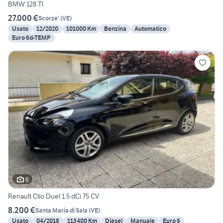
BMW 128 TI
27.000 €
Scorze'
(
VE
)
Usato
12/2020
101000 Km
Benzina
Automatico
Euro 6d-TEMP
6
Renault Clio Duel 1.5 dCi 75 CV
8.200 €
Santa Maria di Sala
(
VE
)
Usato
04/2018
113400 Km
Diesel
Manuale
Euro 6