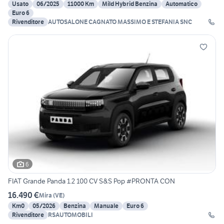
Usato
06/2025
11000 Km
Mild Hybrid Benzina
Automatico
Euro 6
Rivenditore
AUTOSALONE CAGNATO MASSIMO E STEFANIA SNC
6
FIAT Grande Panda 1.2 100 CV S&S Pop #PRONTA CON
16.490 €
Mira
(
VE
)
Km0
05/2026
Benzina
Manuale
Euro 6
Rivenditore
RSAUTOMOBILI