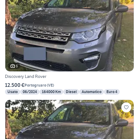
6
Discovery Land Rover
12.500 €
Portogruaro
(
VE
)
Usato
06/2024
164000 Km
Diesel
Automatico
Euro 4