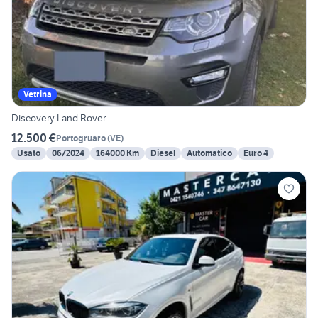
Vetrina
Discovery Land Rover
12.500 €
Portogruaro
(
VE
)
Usato
06/2024
164000 Km
Diesel
Automatico
Euro 4