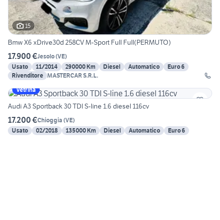
15
Bmw X6 xDrive30d 258CV M-Sport Full Full(PERMUTO)
17.900 €
Jesolo
(
VE
)
Usato
11/2014
290000 Km
Diesel
Automatico
Euro 6
Rivenditore
MASTERCAR S.R.L.
Vetrina
Audi A3 Sportback 30 TDI S-line 1.6 diesel 116cv
17.200 €
Chioggia
(
VE
)
Usato
02/2018
135000 Km
Diesel
Automatico
Euro 6