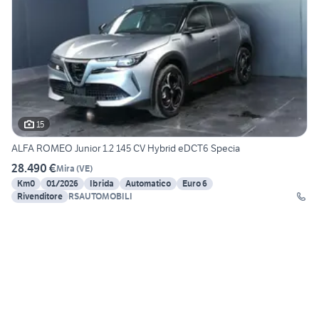
15
ALFA ROMEO Junior 1.2 145 CV Hybrid eDCT6 Specia
28.490 €
Mira
(
VE
)
Km0
01/2026
Ibrida
Automatico
Euro 6
Rivenditore
RSAUTOMOBILI