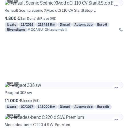
7
Renault Scenic Scénic XMod dCi 110 CV Start&Stop E
4.800 €
San Dona' di Piave
(
VE
)
Usato
11/2016
218455 Km
Diesel
Automatico
Euro 6
Rivenditore
MOCANU ION automobili
6
Peugeot 308 sw
11.000 €
Jesolo
(
VE
)
Usato
07/2017
148000 Km
Diesel
Automatico
Euro 6b
14
Mercedes-benz C 220 d S.W. Premium