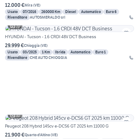
12.000 €
Mira
(
VE
)
Usato
07/2016
260000 Km
Diesel
Automatico
Euro 6
Rivenditore
AUTOSMERALDO srl
20
HYUNDAI - Tucson - 1.6 CRDI 48V DCT Business
29.999 €
Chioggia
(
VE
)
Usato
03/2025
1 Km
Ibrida
Automatico
Euro 1
Rivenditore
CHE AUTO CHIOGGIA
30
Peugeot 208 Hybrid 145cv e-DCS6 GT 2025 km 11000 G
21.900 €
Quarto d'Altino
(
VE
)