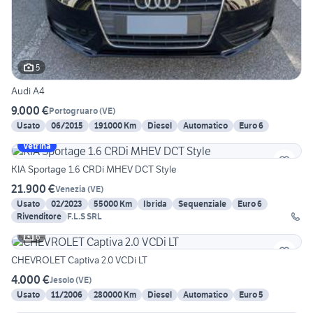
5
Audi A4
9.000 €
Portogruaro
(
VE
)
Usato
06/2015
191000 Km
Diesel
Automatico
Euro 6
Vetrina
KIA Sportage 1.6 CRDi MHEV DCT Style
21.900 €
Venezia
(
VE
)
Usato
02/2023
55000 Km
Ibrida
Sequenziale
Euro 6
Rivenditore
F.L.S SRL
6
CHEVROLET Captiva 2.0 VCDi LT
4.000 €
Jesolo
(
VE
)
Usato
11/2006
280000 Km
Diesel
Automatico
Euro 5