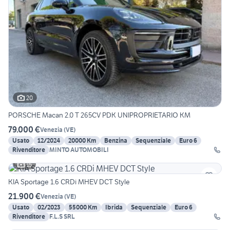
20
PORSCHE Macan 2.0 T 265CV PDK UNIPROPRIETARIO KM
79.000 €
Venezia
(
VE
)
Usato
12/2024
20000 Km
Benzina
Sequenziale
Euro 6
Rivenditore
MINTO AUTOMOBILI
15
KIA Sportage 1.6 CRDi MHEV DCT Style
21.900 €
Venezia
(
VE
)
Usato
02/2023
55000 Km
Ibrida
Sequenziale
Euro 6
Rivenditore
F.L.S SRL