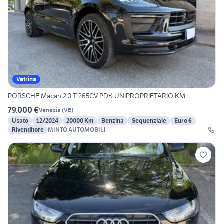
Vetrina
PORSCHE Macan 2.0 T 265CV PDK UNIPROPRIETARIO KM
79.000 €
Venezia
(
VE
)
Usato
12/2024
20000 Km
Benzina
Sequenziale
Euro 6
Rivenditore
MINTO AUTOMOBILI