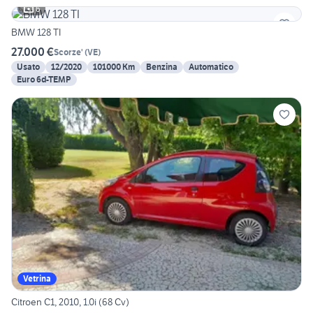
6
BMW 128 TI
27.000 €
Scorze'
(
VE
)
Usato
12/2020
101000 Km
Benzina
Automatico
Euro 6d-TEMP
Vetrina
Citroen C1, 2010, 1.0i (68 Cv)