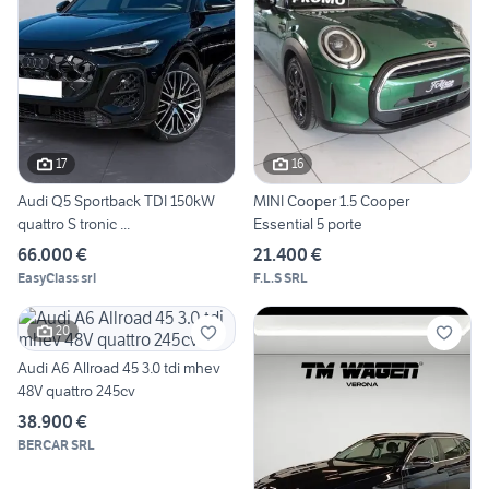
17
16
Audi Q5 Sportback TDI 150kW
MINI Cooper 1.5 Cooper
quattro S tronic ...
Essential 5 porte
66.000 €
21.400 €
EasyClass srl
F.L.S SRL
20
Audi A6 Allroad 45 3.0 tdi mhev
48V quattro 245cv
38.900 €
BERCAR SRL