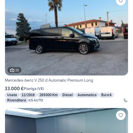
30
Mercedes-benz V 250 d Automatic Premium Long
33.000 €
Pianiga
(
VE
)
Usato
12/2019
265000 Km
Diesel
Automatico
Euro 6
Rivenditore
KS AUTO