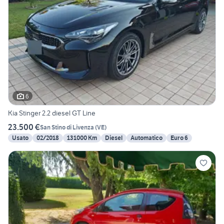
6
Kia Stinger 2.2 diesel GT Line
23.500 €
San Stino di Livenza
(
VE
)
Usato
02/2018
131000 Km
Diesel
Automatico
Euro 6