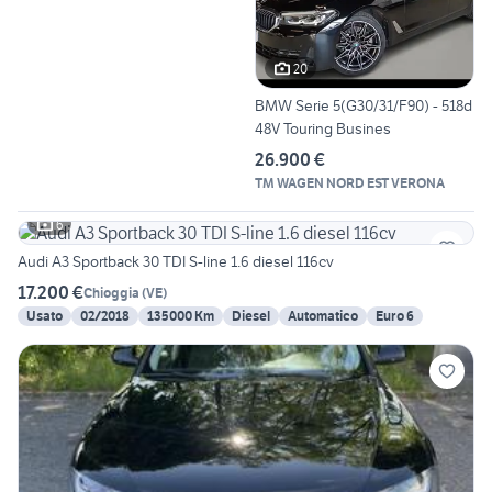
20
BMW Serie 5(G30/31/F90) - 518d
48V Touring Busines
26.900 €
TM WAGEN NORD EST VERONA
6
Audi A3 Sportback 30 TDI S-line 1.6 diesel 116cv
17.200 €
Chioggia
(
VE
)
Usato
02/2018
135000 Km
Diesel
Automatico
Euro 6