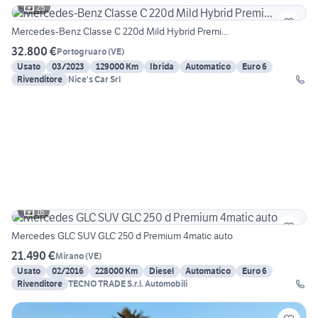
25
Mercedes-Benz Classe C 220d Mild Hybrid Premi...
32.800 €
Portogruaro
(
VE
)
Usato
03/2023
129000 Km
Ibrida
Automatico
Euro 6
Rivenditore
Nice's Car Srl
16
Mercedes GLC SUV GLC 250 d Premium 4matic auto
21.490 €
Mirano
(
VE
)
Usato
02/2016
228000 Km
Diesel
Automatico
Euro 6
Rivenditore
TECNO TRADE S.r.l. Automobili