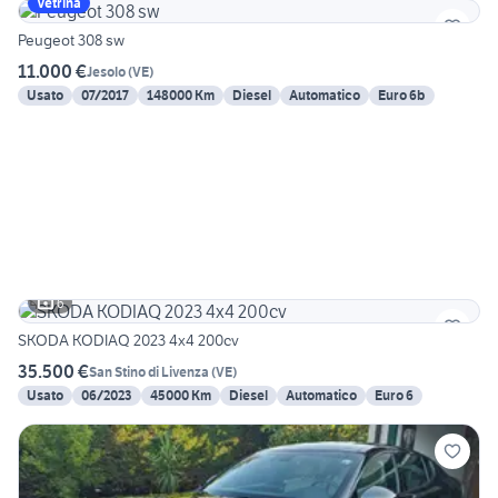
Vetrina
Peugeot 308 sw
11.000 €
Jesolo
(
VE
)
Usato
07/2017
148000 Km
Diesel
Automatico
Euro 6b
6
SKODA KODIAQ 2023 4x4 200cv
35.500 €
San Stino di Livenza
(
VE
)
Usato
06/2023
45000 Km
Diesel
Automatico
Euro 6