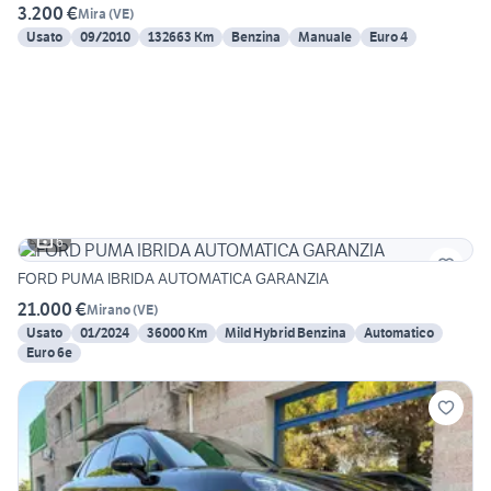
3.200 €
Mira
(
VE
)
Usato
09/2010
132663 Km
Benzina
Manuale
Euro 4
6
FORD PUMA IBRIDA AUTOMATICA GARANZIA
21.000 €
Mirano
(
VE
)
Usato
01/2024
36000 Km
Mild Hybrid Benzina
Automatico
Euro 6e