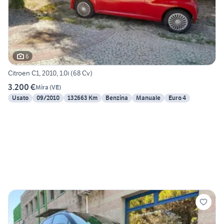
6
Citroen C1, 2010, 1.0i (68 Cv)
3.200 €
Mira
(
VE
)
Usato
09/2010
132663 Km
Benzina
Manuale
Euro 4