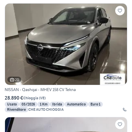
20
NISSAN - Qashqai - MHEV 158 CV Tekna
28.890 €
Chioggia
(
VE
)
Usato
03/2026
1 Km
Ibrida
Automatico
Euro 1
Rivenditore
CHE AUTO CHIOGGIA