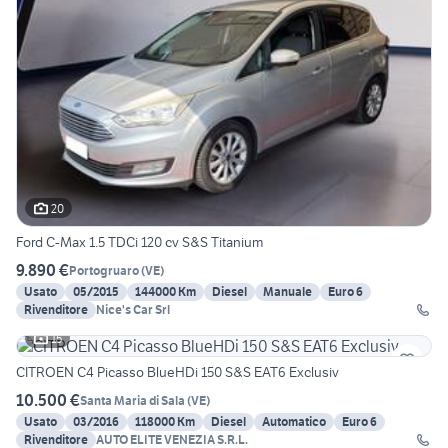
20
Ford C-Max 1.5 TDCi 120 cv S&S Titanium
9.890 €
Portogruaro
(
VE
)
Usato
05/2015
144000 Km
Diesel
Manuale
Euro 6
Rivenditore
Nice's Car Srl
15
CITROEN C4 Picasso BlueHDi 150 S&S EAT6 Exclusiv
10.500 €
Santa Maria di Sala
(
VE
)
Usato
03/2016
118000 Km
Diesel
Automatico
Euro 6
Rivenditore
AUTO ELITE VENEZIA S.R.L.