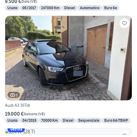
9.500 €
Dolo
(
VE
)
Usato
05/2017
247000 Km
Diesel
Automatico
Euro 6e
6
Audi A3 35Tdi
19.000 €
Salzano
(
VE
)
Usato
04/2019
70000 Km
Diesel
Sequenziale
Euro 6d-TEMP
Vetrina