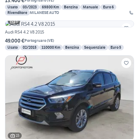
13.400 €
Portogruaro
(
VE
)
Usato
03/2023
69800 Km
Benzina
Manuale
Euro 6
Rivenditore
MILANESE AUTO
6
Audi RS4 4.2 V8 2015
49.000 €
Portogruaro
(
VE
)
Usato
02/2015
110000 Km
Benzina
Sequenziale
Euro 5
15