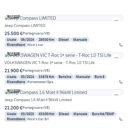
21
Jeep Compass LIMITED
25.500 €
Portogruaro
(
VE
)
Usato
05/2024
28500 Km
Diesel
Manuale
Rivenditore
Nice's car
17
VOLKSWAGEN VIC T-Roc 1ª serie - T-Roc 1.0 TSI Life
21.900 €
Portogruaro
(
VE
)
Usato
03/2024
33876 Km
Benzina
Manuale
Euro 6
Rivenditore
Portomotori Spa
22
Jeep Compass 1.6 MJet II 96kW Limited
21.200 €
Portogruaro
(
VE
)
Usato
03/2023
43300 Km
Diesel
Manuale
Euro 6d-TEMP
Rivenditore
Nice's Car Srl