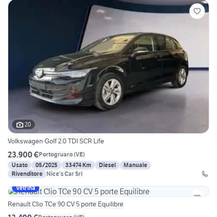
20
Volkswagen Golf 2.0 TDI SCR Life
23.900 €
Portogruaro
(
VE
)
Usato
05/2025
33474 Km
Diesel
Manuale
Rivenditore
Nice's Car Srl
Vetrina
Renault Clio TCe 90 CV 5 porte Equilibre