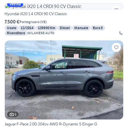
Vetrina
Hyundai iX20 1.4 CRDI 90 CV Classic
7.500 €
Portogruaro
(
VE
)
Usato
12/2014
129900 Km
Diesel
Manuale
Euro 5
Rivenditore
MILANESE AUTO
6
Jaguar F-Pace 2.0D 204cv AWD R-Dynamic S Einger G