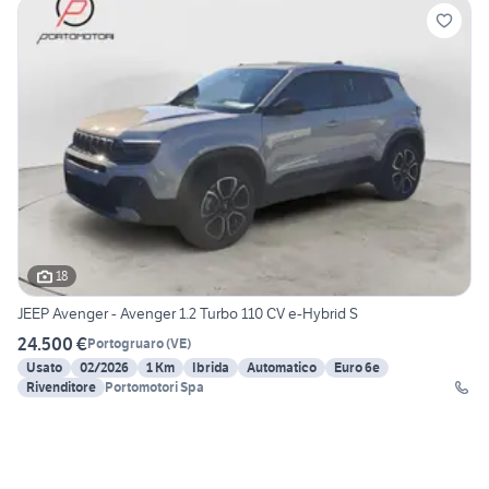
18
JEEP Avenger - Avenger 1.2 Turbo 110 CV e-Hybrid S
24.500 €
Portogruaro
(
VE
)
Usato
02/2026
1 Km
Ibrida
Automatico
Euro 6e
Rivenditore
Portomotori Spa