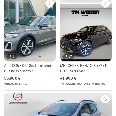
8
17
Audi SQ5 3.0 340cv tdi biturbo
MERCEDES-BENZ GLC (X254) -
Business quattro ti
GLC 220 d 4Mat
56.900 €
41.900 €
VERAUTO S.R.L.
TM WAGEN NORD EST VERONA