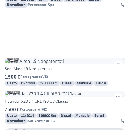
Rivenditore
Portomotori Spa
6
Seat Altea 1.9 Neopatentati
1.500 €
Portogruaro
(
VE
)
Usato
05/2008
390000 Km
Diesel
Manuale
Euro 4
15
Hyundai iX20 1.4 CRDI 90 CV Classic
7.500 €
Portogruaro
(
VE
)
Usato
12/2014
129900 Km
Diesel
Manuale
Euro 5
Rivenditore
MILANESE AUTO