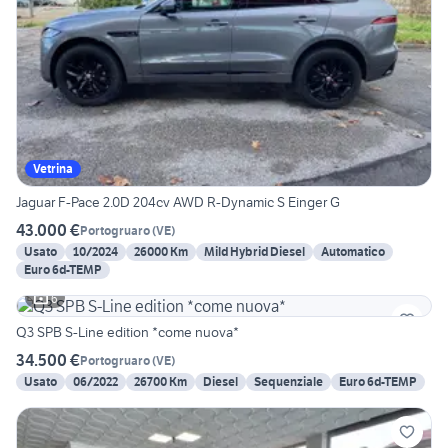
Vetrina
Jaguar F-Pace 2.0D 204cv AWD R-Dynamic S Einger G
43.000 €
Portogruaro
(
VE
)
Usato
10/2024
26000 Km
Mild Hybrid Diesel
Automatico
Euro 6d-TEMP
6
Q3 SPB S-Line edition *come nuova*
34.500 €
Portogruaro
(
VE
)
Usato
06/2022
26700 Km
Diesel
Sequenziale
Euro 6d-TEMP