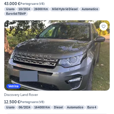
43.000 €
Portogruaro
(
VE
)
Usato
10/2024
26000 Km
Mild Hybrid Diesel
Automatico
Euro 6d-TEMP
Vetrina
Discovery Land Rover
12.500 €
Portogruaro
(
VE
)
Usato
06/2024
164000 Km
Diesel
Automatico
Euro 4