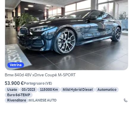
Vetrina
Bmw 840d 48V xDrive Coupé M-SPORT
53.900 €
Portogruaro
(
VE
)
Usato
03/2023
115000 Km
Mild Hybrid Diesel
Automatico
Euro 6d-TEMP
Rivenditore
MILANESE AUTO