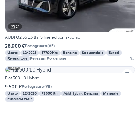
14
AUDI Q2 35 1.5 tfsi S line edition s-tronic
28.900 €
Portogruaro
(
VE
)
Usato
12/2023
17700 Km
Benzina
Sequenziale
Euro 6
Rivenditore
Peressini Pordenone
6
Fiat 500 1.0 Hybrid
9.500 €
Portogruaro
(
VE
)
Usato
12/2020
79000 Km
Mild Hybrid Benzina
Manuale
Euro 6d-TEMP