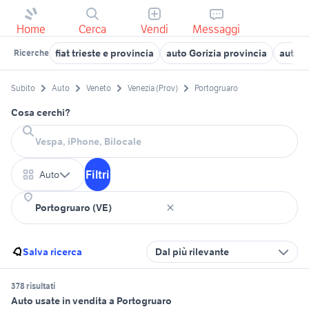
Home
Cerca
Vendi
Messaggi
fiat trieste e provincia
auto Gorizia provincia
auto c
Ricerche
Subito
Auto
Veneto
Venezia (Prov)
Portogruaro
Cosa cerchi?
Filtri
Auto
Salva ricerca
Dal più rilevante
378 risultati
Auto usate in vendita a Portogruaro