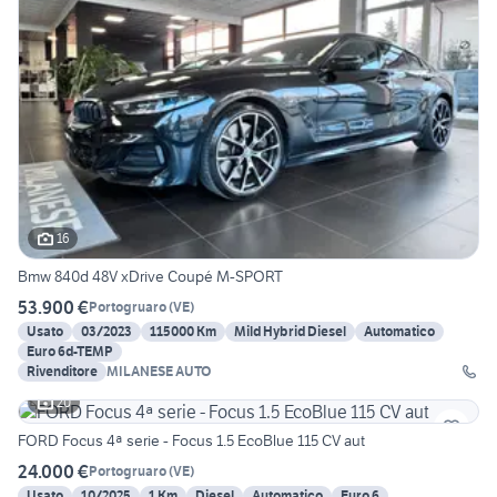
16
Bmw 840d 48V xDrive Coupé M-SPORT
53.900 €
Portogruaro
(
VE
)
Usato
03/2023
115000 Km
Mild Hybrid Diesel
Automatico
Euro 6d-TEMP
Rivenditore
MILANESE AUTO
20
FORD Focus 4ª serie - Focus 1.5 EcoBlue 115 CV aut
24.000 €
Portogruaro
(
VE
)
Usato
10/2025
1 Km
Diesel
Automatico
Euro 6