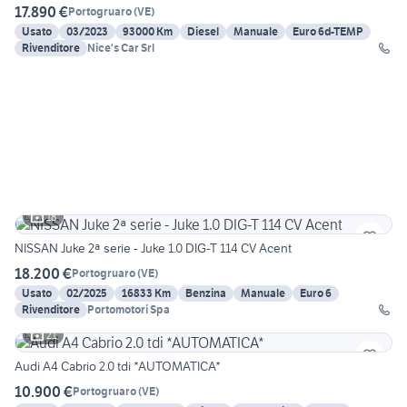
17.890 €
Portogruaro
(
VE
)
Usato
03/2023
93000 Km
Diesel
Manuale
Euro 6d-TEMP
Rivenditore
Nice's Car Srl
18
NISSAN Juke 2ª serie - Juke 1.0 DIG-T 114 CV Acent
18.200 €
Portogruaro
(
VE
)
Usato
02/2025
16833 Km
Benzina
Manuale
Euro 6
Rivenditore
Portomotori Spa
21
Audi A4 Cabrio 2.0 tdi *AUTOMATICA*
10.900 €
Portogruaro
(
VE
)