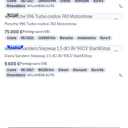
Usato
08/2017
189900 Km
Diesel
Manuale
Euro 6
Rivenditore
MILANESE AUTO
6
Porsche 996 Turbo codice 740 Motorshow
75.000 €
Portogruaro
(
VE
)
Usato
05/2021
110000 Km
Benzina
Automatico
Euro 3
Vetrina
Dacia Sandero Stepway 1.5 dCi 8V 90CV Start&Stop
9.600 €
Portogruaro
(
VE
)
Usato
06/2017
99200 Km
Diesel
Manuale
Euro 6b
Rivenditore
MILANESE AUTO