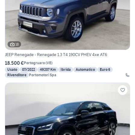
18
JEEP Renegade - Renegade 1.3 T4 190CV PHEV 4xe AT6
18.500 €
Portogruaro
(
VE
)
Usato
07/2022
49207 Km
Ibrida
Automatico
Euro 6
Rivenditore
Portomotori Spa