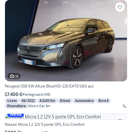
18
Peugeot 308 SW Allure BlueHDi 130 EAT8 S&S aut.
17.400 €
Portogruaro
(
VE
)
Usato
06/2022
82100 Km
Diesel
Automatico
Euro 6
Rivenditore
Nice's Car Srl
Vetrina
Nissan Micra 1.2 12V 5 porte GPL Eco Comfort