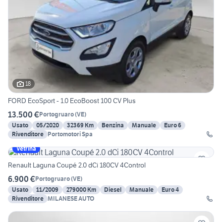
18
FORD EcoSport - 1.0 EcoBoost 100 CV Plus
13.500 €
Portogruaro
(
VE
)
Usato
05/2020
32369 Km
Benzina
Manuale
Euro 6
Rivenditore
Portomotori Spa
Vetrina
Renault Laguna Coupé 2.0 dCi 180CV 4Control
6.900 €
Portogruaro
(
VE
)
Usato
11/2009
279000 Km
Diesel
Manuale
Euro 4
Rivenditore
MILANESE AUTO