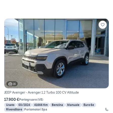
16
JEEP Avenger - Avenger 1.2 Turbo 100 CV Altitude
17.900 €
Portogruaro
(
VE
)
Usato
03/2024
41666 Km
Benzina
Manuale
Euro 6e
Rivenditore
Portomotori Spa