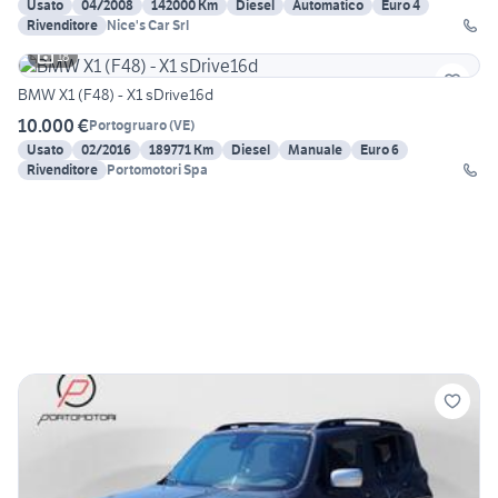
Usato
04/2008
142000 Km
Diesel
Automatico
Euro 4
Rivenditore
Nice's Car Srl
18
BMW X1 (F48) - X1 sDrive16d
10.000 €
Portogruaro
(
VE
)
Usato
02/2016
189771 Km
Diesel
Manuale
Euro 6
Rivenditore
Portomotori Spa