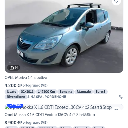
14
OPEL Meriva 1.4 Elective
4.200 €
Portogruaro
(
VE
)
Usato
02/2011
147100 Km
Benzina
Manuale
Euro 5
Rivenditore
SINA SPA - PORDENONE
Vetrina
Opel Mokka X 1.6 CDTI Ecotec 136CV 4x2 Start&Stop
8.900 €
Portogruaro
(
VE
)