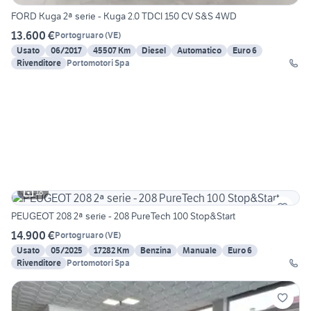
FORD Kuga 2ª serie - Kuga 2.0 TDCI 150 CV S&S 4WD
13.600 €
Portogruaro
(
VE
)
Usato
06/2017
45507 Km
Diesel
Automatico
Euro 6
Rivenditore
Portomotori Spa
18
PEUGEOT 208 2ª serie - 208 PureTech 100 Stop&Start
14.900 €
Portogruaro
(
VE
)
Usato
05/2025
17282 Km
Benzina
Manuale
Euro 6
Rivenditore
Portomotori Spa