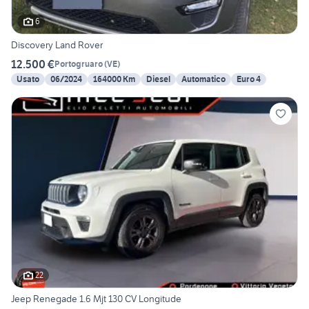
6
Discovery Land Rover
12.500 €
Portogruaro
(
VE
)
Usato
06/2024
164000 Km
Diesel
Automatico
Euro 4
22
Jeep Renegade 1.6 Mjt 130 CV Longitude