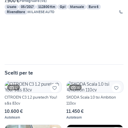
7.900 €
Portogruaro
(
VE
)
Usato
05/2017
112800 Km
Gpl
Manuale
Euro 6
Rivenditore
MILANESE AUTO
Scelti per te
12
14
CITROEN C3 1.2 puretech You!
SKODA Scala 1.0 tsi Ambition
s&s 83cv
110cv
10.600 €
11.450 €
Autoteam
Autoteam