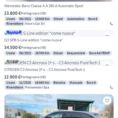
Mercedes-Benz Classe A A 180 d Automatic Sport
23.800 €
Portogruaro
(
VE
)
Usato
06/2021
13000 Km
Diesel
Automatico
Euro 6
Rivenditore
Nice's Car Srl
Vetrina
Q3 SPB S-Line edition *come nuova*
34.500 €
Portogruaro
(
VE
)
Usato
06/2022
26700 Km
Diesel
Sequenziale
Euro 6d-TEMP
19
CITROEN C3 Aircross 1ª s. - C3 Aircross PureTech 1
12.900 €
Portogruaro
(
VE
)
Usato
11/2020
18469 Km
Benzina
Manuale
Euro 6
Rivenditore
Portomotori Spa