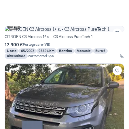
19
CITROEN C3 Aircross 1ª s. - C3 Aircross PureTech 1
12.900 €
Portogruaro
(
VE
)
Usato
05/2022
98694 Km
Benzina
Manuale
Euro 6
Rivenditore
Portomotori Spa