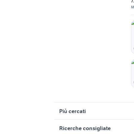
7
M
Più cercati
Correlati
R
Ricerche consigliate
fiat doblo Sardegna
f