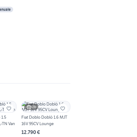
nuale
28
 1.5
Fiat Doblo Doblò 1.6 MJT
L-TN Van
16V 95CV Lounge
12.790 €