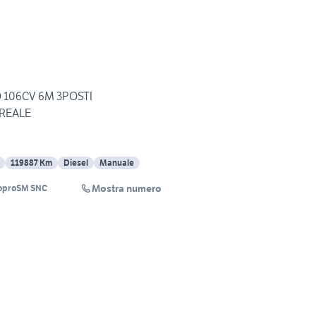
6D 106CV 6M 3POSTI
 REALE
119887 Km
Diesel
Manuale
Mostra numero
oproSM SNC