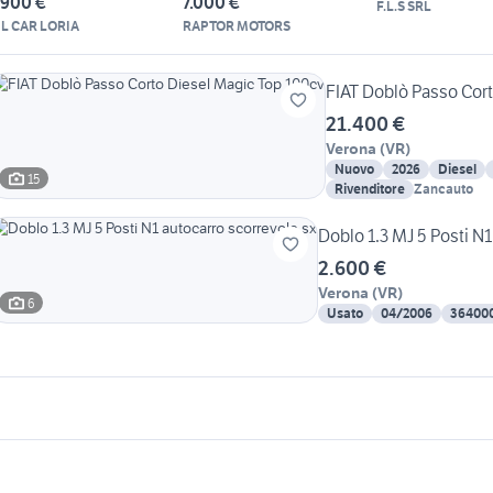
.900 €
7.000 €
F.L.S SRL
L CAR LORIA
RAPTOR MOTORS
FIAT Doblò Passo Cor
21.400 €
Verona
(
VR
)
Nuovo
2026
Diesel
15
Rivenditore
Zancauto
Doblo 1.3 MJ 5 Posti N1
2.600 €
Verona
(
VR
)
6
Usato
04/2006
36400
icherche simili
Suggerimenti
iat doblo Teramo provincia
auto Puglia