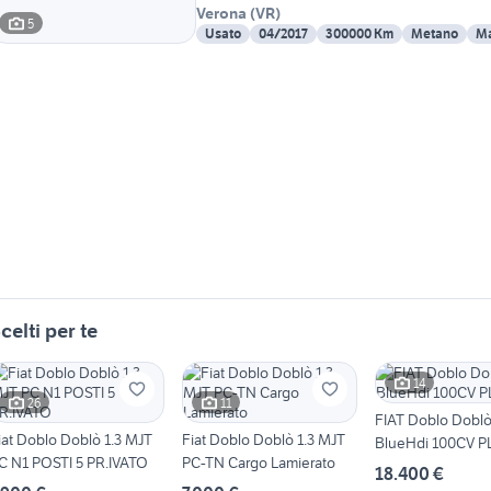
Verona
(
VR
)
5
Usato
04/2017
300000 Km
Metano
Ma
celti per te
14
26
11
FIAT Doblo Doblò
iat Doblo Doblò 1.3 MJT
Fiat Doblo Doblò 1.3 MJT
BlueHdi 100CV P
C N1 POSTI 5 PR.IVATO
PC-TN Cargo Lamierato
18.400 €