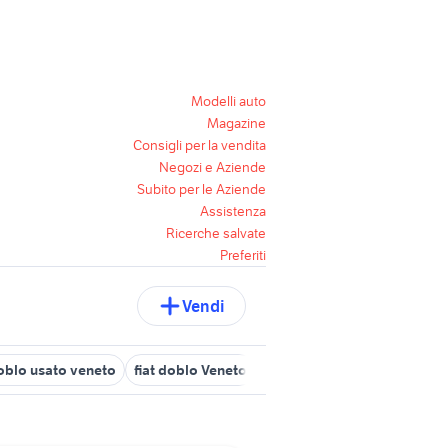
Modelli auto
Magazine
Consigli per la vendita
Negozi e Aziende
Subito per le Aziende
Assistenza
Ricerche salvate
Preferiti
Vendi
oblo usato veneto
fiat doblo Veneto
doblo usato verona
fiat 