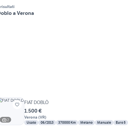
 risultati
oblo a Verona
FIAT DOBLÒ
1.500 €
Verona
(
VR
)
2
Usato
06/2013
370000 Km
Metano
Manuale
Euro 5