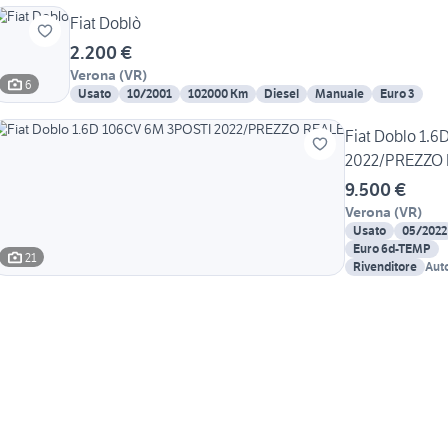
Fiat Doblò
2.200 €
Verona
(
VR
)
6
Usato
10/2001
102000 Km
Diesel
Manuale
Euro 3
Fiat Doblo 1.
2022/PREZZO
9.500 €
Verona
(
VR
)
Usato
05/2022
Euro 6d-TEMP
21
Rivenditore
Aut