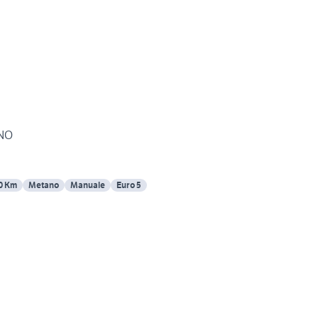
ANO
0 Km
Metano
Manuale
Euro 5