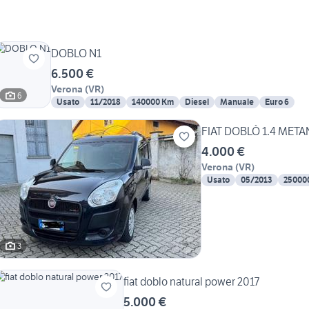
DOBLO N1
6.500 €
Verona
(
VR
)
6
Usato
11/2018
140000 Km
Diesel
Manuale
Euro 6
FIAT DOBLÒ 1.4 MET
4.000 €
Verona
(
VR
)
Usato
05/2013
25000
3
fiat doblo natural power 2017
5.000 €