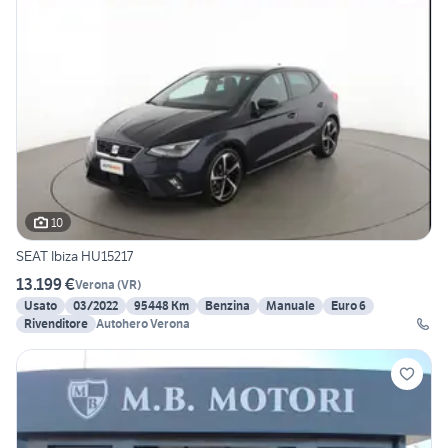
10
SEAT Ibiza HU15217
13.199 €
Verona
(
VR
)
Usato
03/2022
95448 Km
Benzina
Manuale
Euro 6
Rivenditore
Autohero Verona