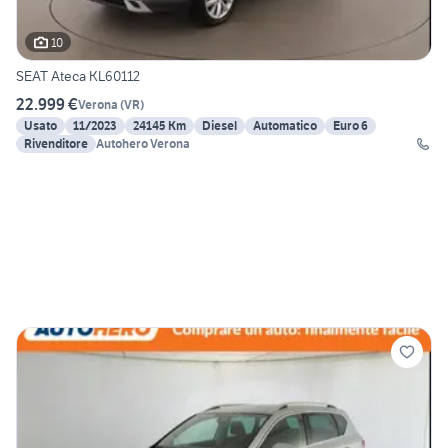
10
SEAT Ateca KL60112
22.999 €
Verona
(
VR
)
Usato
11/2023
24145 Km
Diesel
Automatico
Euro 6
Rivenditore
Autohero Verona