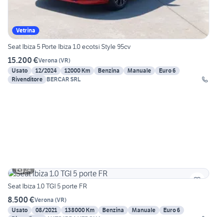
Vetrina
Seat Ibiza 5 Porte Ibiza 1.0 ecotsi Style 95cv
15.200 €
Verona
(
VR
)
Usato
12/2024
12000 Km
Benzina
Manuale
Euro 6
Rivenditore
BERCAR SRL
24
Seat Ibiza 1.0 TGI 5 porte FR
8.500 €
Verona
(
VR
)
Usato
08/2021
138000 Km
Benzina
Manuale
Euro 6