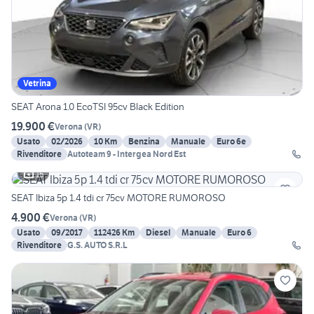
Vetrina
SEAT Arona 1.0 EcoTSI 95cv Black Edition
19.900 €
Verona
(
VR
)
Usato
02/2026
10 Km
Benzina
Manuale
Euro 6e
Rivenditore
Autoteam 9 - Intergea Nord Est
15
SEAT Ibiza 5p 1.4 tdi cr 75cv MOTORE RUMOROSO
4.900 €
Verona
(
VR
)
Usato
09/2017
112426 Km
Diesel
Manuale
Euro 6
Rivenditore
G.S. AUTO S.R.L