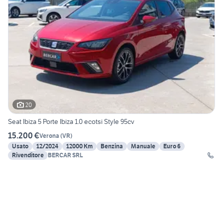
20
Seat Ibiza 5 Porte Ibiza 1.0 ecotsi Style 95cv
15.200 €
Verona
(
VR
)
Usato
12/2024
12000 Km
Benzina
Manuale
Euro 6
Rivenditore
BERCAR SRL