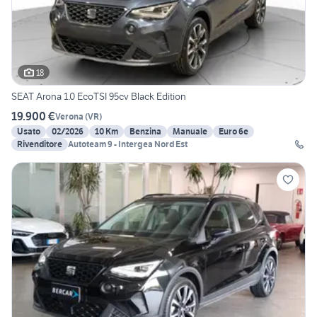
18
SEAT Arona 1.0 EcoTSI 95cv Black Edition
19.900 €
Verona
(
VR
)
Usato
02/2026
10 Km
Benzina
Manuale
Euro 6e
Rivenditore
Autoteam 9 - Intergea Nord Est