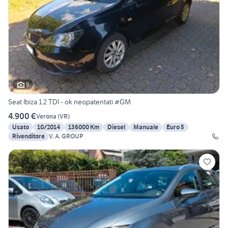
9
Seat Ibiza 1.2 TDI - ok neopatentati #GM
4.900 €
Verona
(
VR
)
Usato
10/2014
136000 Km
Diesel
Manuale
Euro 5
Rivenditore
V. A. GROUP