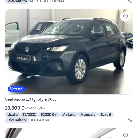
Rivenditore
AUTO IBRA VERONA
Vetrina
Seat Arona 1.0 tgi Style 90cv
13.500 €
Verona
(
VR
)
Usato
12/2022
52000 Km
Metano
Manuale
Euro 6
Rivenditore
BERCAR SRL