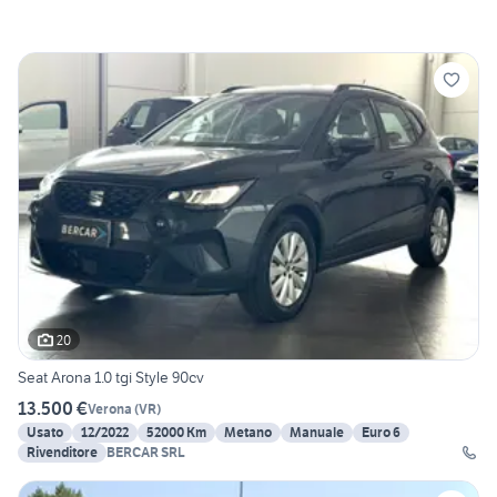
20
Seat Arona 1.0 tgi Style 90cv
13.500 €
Verona
(
VR
)
Usato
12/2022
52000 Km
Metano
Manuale
Euro 6
Rivenditore
BERCAR SRL