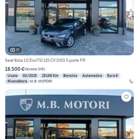
15
Seat Ibiza 1.0 EcoTSI 115 CV DSG 5 porte FR
18.500 €
Verona
(
VR
)
Usato
03/2025
25198 Km
Benzina
Automatico
Euro 6
Rivenditore
M.B. MOTORI