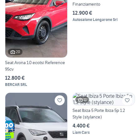
Finanziamento
12.900 €
Autosalone Longarone Srl
20
Seat Arona 1.0 ecotsi Reference
95cv
12.800 €
BERCAR SRL
11
Seat Ibiza 5 Porte Ibiza 5p 1.2
Style (stylance)
4.400 €
Liam Cars