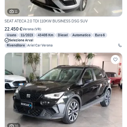
11
SEAT ATECA 2.0 TDI 110KW BUSINESS DSG SUV
22.450 €
Verona
(
VR
)
Usato
11/2023
43405 Km
Diesel
Automatico
Euro 6
Selezione Arval
Rivenditore
Ariel Car Verona
20