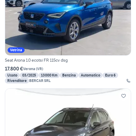
Vetrina
Seat Arona 1.0 ecotsi FR 115cv dsg
17.800 €
Verona
(
VR
)
Usato
03/2025
13000 Km
Benzina
Automatico
Euro 6
Rivenditore
BERCAR SRL