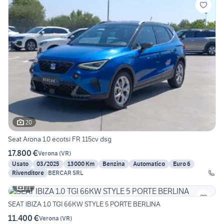
20
Seat Arona 1.0 ecotsi FR 115cv dsg
17.800 €
Verona
(
VR
)
Usato
03/2025
13000 Km
Benzina
Automatico
Euro 6
Rivenditore
BERCAR SRL
11
SEAT IBIZA 1.0 TGI 66KW STYLE 5 PORTE BERLINA
11.400 €
Verona
(
VR
)