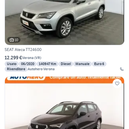
10
SEAT Ateca TT24600
12.299 €
Verona
(
VR
)
Usato
06/2020
140947 Km
Diesel
Manuale
Euro 6
Rivenditore
Autohero Verona