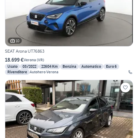
10
SEAT Arona UT76863
18.699 €
Verona
(
VR
)
Usato
03/2022
22604 Km
Benzina
Automatico
Euro 6
Rivenditore
Autohero Verona