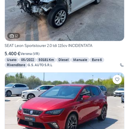
12
SEAT Leon Sportstourer 2.0 tdi 115cv INCIDENTATA
5.400 €
Verona
(
VR
)
Usato
05/2022
50181 Km
Diesel
Manuale
Euro 6
Rivenditore
G.S. AUTO S.R.L