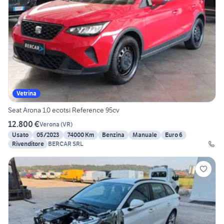
Vetrina
Seat Arona 1.0 ecotsi Reference 95cv
12.800 €
Verona
(
VR
)
Usato
05/2023
74000 Km
Benzina
Manuale
Euro 6
Rivenditore
BERCAR SRL