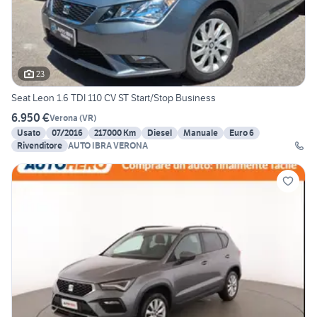
23
Seat Leon 1.6 TDI 110 CV ST Start/Stop Business
6.950 €
Verona
(
VR
)
Usato
07/2016
217000 Km
Diesel
Manuale
Euro 6
Rivenditore
AUTO IBRA VERONA