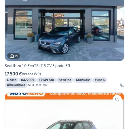
15
Seat Ibiza 1.0 EcoTSI 115 CV 5 porte FR
17.500 €
Verona
(
VR
)
Usato
04/2025
17149 Km
Benzina
Manuale
Euro 6
Rivenditore
M.B. MOTORI