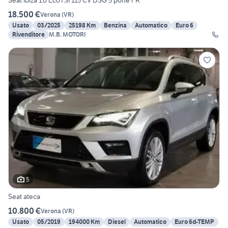
Seat Ibiza 1.0 EcoTSI 115 CV DSG 5 porte FR
18.500 €
Verona
(
VR
)
Usato
03/2025
25198 Km
Benzina
Automatico
Euro 6
Rivenditore
M.B. MOTORI
5
Seat ateca
10.800 €
Verona
(
VR
)
Usato
05/2019
194000 Km
Diesel
Automatico
Euro 6d-TEMP