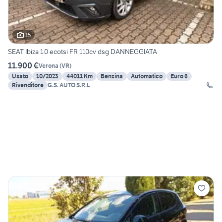
15
SEAT Ibiza 1.0 ecotsi FR 110cv dsg DANNEGGIATA
11.900 €
Verona
(
VR
)
Usato
10/2023
44011 Km
Benzina
Automatico
Euro 6
Rivenditore
G.S. AUTO S.R.L