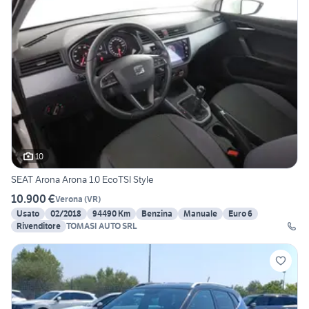
10
SEAT Arona Arona 1.0 EcoTSI Style
10.900 €
Verona
(
VR
)
Usato
02/2018
94490 Km
Benzina
Manuale
Euro 6
Rivenditore
TOMASI AUTO SRL