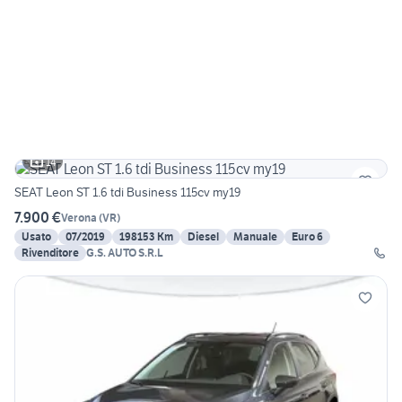
14
SEAT Leon ST 1.6 tdi Business 115cv my19
7.900 €
Verona
(
VR
)
Usato
07/2019
198153 Km
Diesel
Manuale
Euro 6
Rivenditore
G.S. AUTO S.R.L