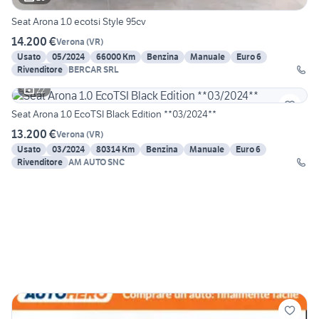
Seat Arona 1.0 ecotsi Style 95cv
14.200 €
Verona
(
VR
)
Usato
05/2024
66000 Km
Benzina
Manuale
Euro 6
Rivenditore
BERCAR SRL
22
Seat Arona 1.0 EcoTSI Black Edition **03/2024**
13.200 €
Verona
(
VR
)
Usato
03/2024
80314 Km
Benzina
Manuale
Euro 6
Rivenditore
AM AUTO SNC