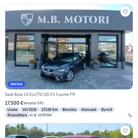
Vetrina
Seat Ibiza 1.0 EcoTSI 115 CV 5 porte FR
17.500 €
Verona
(
VR
)
Usato
04/2025
17149 Km
Benzina
Manuale
Euro 6
Rivenditore
M.B. MOTORI