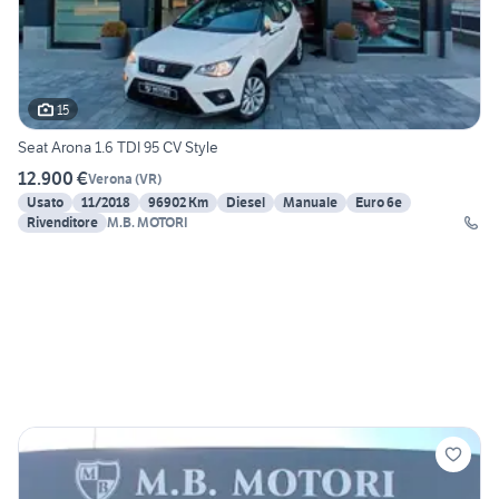
15
Seat Arona 1.6 TDI 95 CV Style
12.900 €
Verona
(
VR
)
Usato
11/2018
96902 Km
Diesel
Manuale
Euro 6e
Rivenditore
M.B. MOTORI