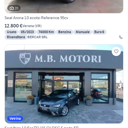
20
Seat Arona 1.0 ecotsi Reference 95cv
12.800 €
Verona
(
VR
)
Usato
05/2023
74000 Km
Benzina
Manuale
Euro 6
Rivenditore
BERCAR SRL
Vetrina