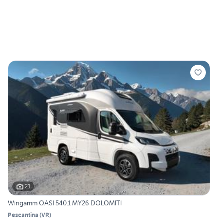
21
Wingamm OASI 540.1 MY26 DOLOMITI
Pescantina
(
VR
)