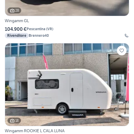
28
Wingamm GL
104.900 €
Pescantina
(
VR
)
Rivenditore
Brennero40
18
Wingamm ROOKIE L CALA LUNA