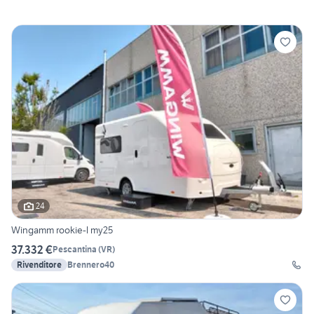
24
Wingamm rookie-l my25
37.332 €
Pescantina
(
VR
)
Rivenditore
Brennero40