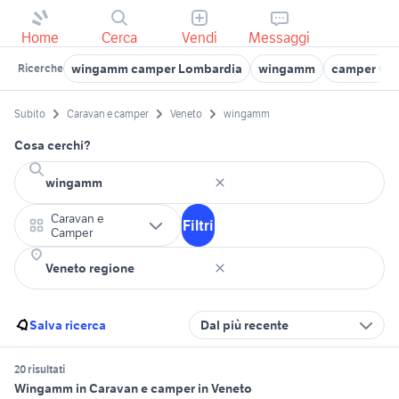
Home
Cerca
Vendi
Messaggi
wingamm camper Lombardia
wingamm
camper wi
Ricerche
Subito
Caravan e camper
Veneto
wingamm
Cosa cerchi?
Caravan e
Filtri
Camper
Salva ricerca
Dal più recente
20 risultati
Wingamm in Caravan e camper in Veneto