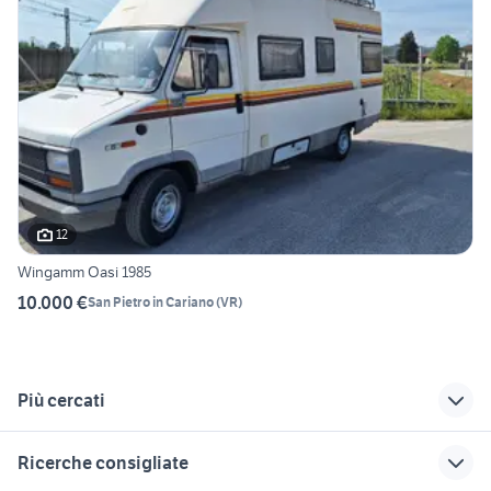
12
Wingamm Oasi 1985
10.000 €
San Pietro in Cariano
(
VR
)
Più cercati
Correlati
Richerche simili
Suggerimenti
Ricerche consigliate
kentucky estro 5
honda xl 500 moto
roulotte doppio asse