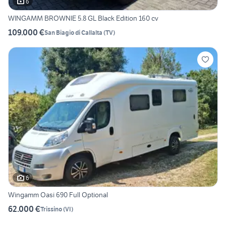
6
WINGAMM BROWNIE 5.8 GL Black Edition 160 cv
109.000 €
San Biagio di Callalta
(
TV
)
6
Wingamm Oasi 690 Full Optional
62.000 €
Trissino
(
VI
)