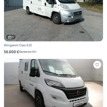
6
Wingamm Oasi 610
56.000 €
Santorso
(
VI
)