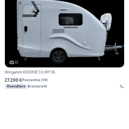
22
Wingamm ROOKIE 3.5 MY'26
27.200 €
Pescantina
(
VR
)
Rivenditore
Brennero40