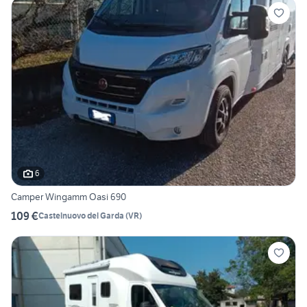
6
Camper Wingamm Oasi 690
109 €
Castelnuovo del Garda
(
VR
)