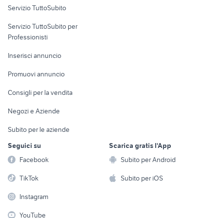
Servizio TuttoSubito
elettronica
per la casa e la
sports e hobby
Servizio TuttoSubito per
persona
Informatica
Animali
Professionisti
Arredamento e
Console e
Accessori per
Casalinghi
Inserisci annuncio
Videogiochi
animali
Elettrodomestici
Promuovi annuncio
Audio/Video
Musica e Film
Giardino e Fai da te
Consigli per la vendita
Fotografia
Libri e Riviste
Abbigliamento e
Negozi e Aziende
Telefonia
Strumenti Musicali
Accessori
Subito per le aziende
Sports
Tutto per i bambini
Seguici su
Scarica gratis l'App
Biciclette
Facebook
Subito per Android
Collezionismo
TikTok
Subito per iOS
Instagram
YouTube