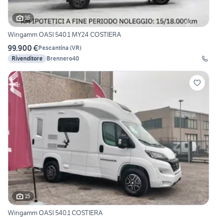
16
Wingamm OASI 540.1 MY24 COSTIERA
99.900 €
Pescantina
(
VR
)
Rivenditore
Brennero40
15
Wingamm OASI 540.1 COSTIERA