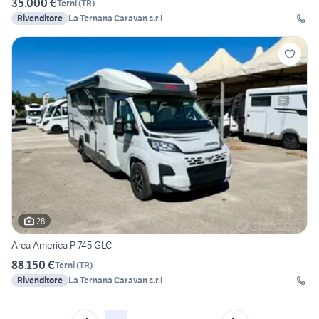
35.000 €
Terni
(
TR
)
Rivenditore
La Ternana Caravan s.r.l
28
Arca America P 745 GLC
88.150 €
Terni
(
TR
)
Rivenditore
La Ternana Caravan s.r.l