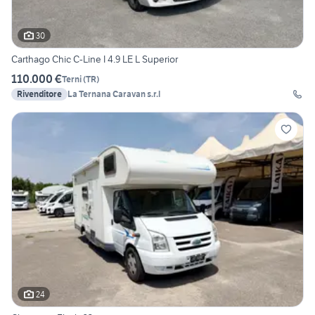
30
Carthago Chic C-Line I 4.9 LE L Superior
110.000 €
Terni
(
TR
)
Rivenditore
La Ternana Caravan s.r.l
24