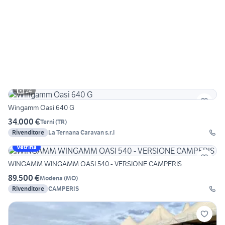
24
Wingamm Oasi 640 G
34.000 €
Terni
(
TR
)
Rivenditore
La Ternana Caravan s.r.l
Vetrina
WINGAMM WINGAMM OASI 540 - VERSIONE CAMPERIS
89.500 €
Modena
(
MO
)
Rivenditore
CAMPERIS