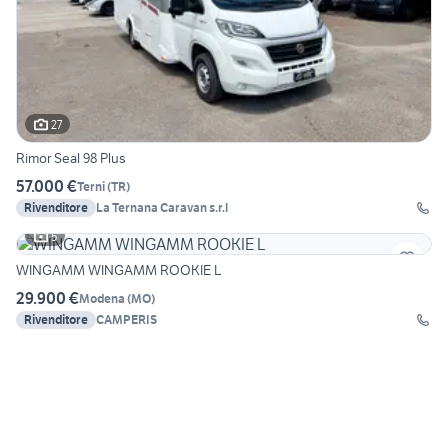
27
Rimor Seal 98 Plus
57.000 €
Terni
(
TR
)
Rivenditore
La Ternana Caravan s.r.l
5
WINGAMM WINGAMM ROOKIE L
29.900 €
Modena
(
MO
)
Rivenditore
CAMPERIS