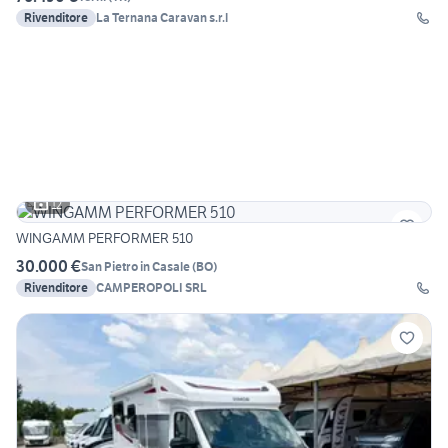
Rivenditore
La Ternana Caravan s.r.l
12
WINGAMM PERFORMER 510
30.000 €
San Pietro in Casale
(
BO
)
Rivenditore
CAMPEROPOLI SRL