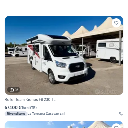
26
Roller Team Kronos Fit 230 TL
67.100 €
Terni
(
TR
)
Rivenditore
La Ternana Caravan s.r.l