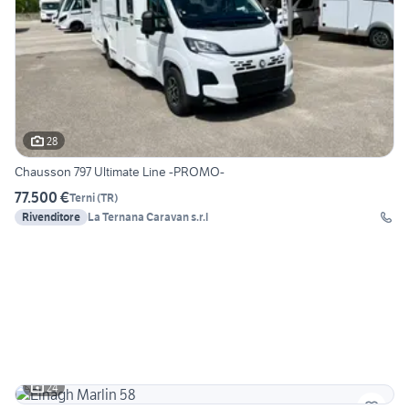
28
Chausson 797 Ultimate Line -PROMO-
77.500 €
Terni
(
TR
)
Rivenditore
La Ternana Caravan s.r.l
24