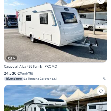
17
Caravelair Alba 486 Family -PROMO-
24.500 €
Terni
(
TR
)
Rivenditore
La Ternana Caravan s.r.l