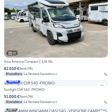
28
Arca America Compact C 636 ML
82.010 €
Terni
(
TR
)
Rivenditore
La Ternana Caravan s.r.l
Vetrina
Sunlight Cliff 540 -PROMO-
51.000 €
Terni
(
TR
)
Rivenditore
La Ternana Caravan s.r.l
19