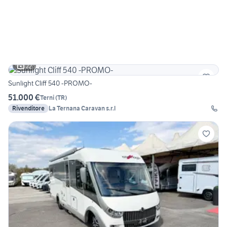
22
Sunlight Cliff 540 -PROMO-
51.000 €
Terni
(
TR
)
Rivenditore
La Ternana Caravan s.r.l