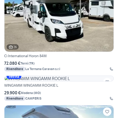
26
Ci International Horon 84M
72.080 €
Terni
(
TR
)
Rivenditore
La Ternana Caravan s.r.l
Vetrina
WINGAMM WINGAMM ROOKIE L
29.900 €
Modena
(
MO
)
Rivenditore
CAMPERIS