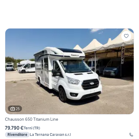
25
Chausson 650 Titanium Line
79.790 €
Terni
(
TR
)
Rivenditore
La Ternana Caravan s.r.l