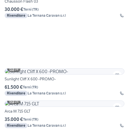
Chausson Flash 03
30.000 €
Terni
(
TR
)
Rivenditore
La Ternana Caravan s.r.l
24
Sunlight Cliff X 600 -PROMO-
61.500 €
Terni
(
TR
)
Rivenditore
La Ternana Caravan s.r.l
25
Arca M 715 GLT
35.000 €
Terni
(
TR
)
Rivenditore
La Ternana Caravan s.r.l