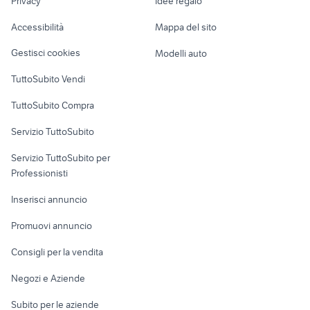
Privacy
Idee regalo
Garage e box
arca camper
elnagh marlin 58
Caravan e Camper
Accessibilità
Mappa del sito
Loft, mansarde e
Veicoli commerciali
altro
Gestisci cookies
Modelli auto
Case vacanza
TuttoSubito Vendi
Uffici e Locali
TuttoSubito Compra
commerciali
Servizio TuttoSubito
elettronica
per la casa e la
sports e hobby
Servizio TuttoSubito per
persona
Informatica
Animali
Professionisti
Arredamento e
Console e
Accessori per
Casalinghi
Inserisci annuncio
Videogiochi
animali
Elettrodomestici
Promuovi annuncio
Audio/Video
Musica e Film
Giardino e Fai da te
Consigli per la vendita
Fotografia
Libri e Riviste
Abbigliamento e
Negozi e Aziende
Telefonia
Strumenti Musicali
Accessori
Subito per le aziende