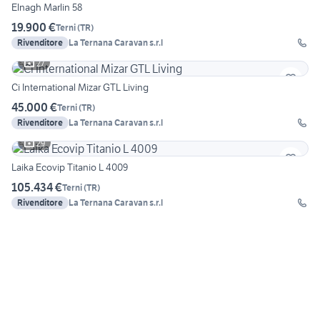
Elnagh Marlin 58
19.900 €
Terni
(
TR
)
Rivenditore
La Ternana Caravan s.r.l
27
Ci International Mizar GTL Living
45.000 €
Terni
(
TR
)
Rivenditore
La Ternana Caravan s.r.l
29
Laika Ecovip Titanio L 4009
105.434 €
Terni
(
TR
)
Rivenditore
La Ternana Caravan s.r.l