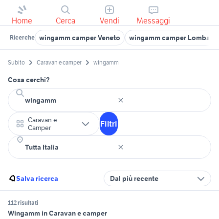
Home
Cerca
Vendi
Messaggi
wingamm camper Veneto
wingamm camper Lombardi
Ricerche
Subito
Caravan e camper
wingamm
Cosa cerchi?
Caravan e
Filtri
Camper
Salva ricerca
Dal più recente
112 risultati
Wingamm in Caravan e camper