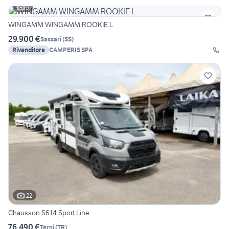
5
WINGAMM WINGAMM ROOKIE L
29.900 €
Sassari
(
SS
)
Rivenditore
CAMPERIS SPA
22
Chausson S614 Sport Line
76.490 €
Terni
(
TR
)