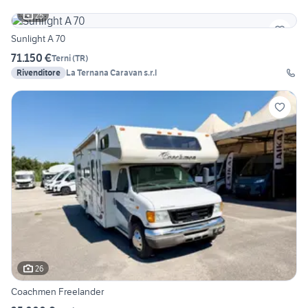
25
Sunlight A 70
71.150 €
Terni
(
TR
)
Rivenditore
La Ternana Caravan s.r.l
26
Coachmen Freelander