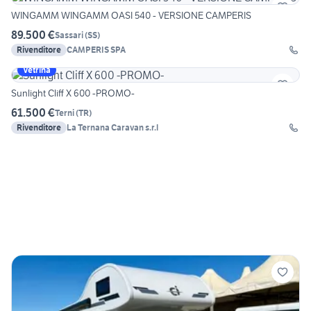
WINGAMM WINGAMM OASI 540 - VERSIONE CAMPERIS
89.500 €
Sassari
(
SS
)
Rivenditore
CAMPERIS SPA
Vetrina
Sunlight Cliff X 600 -PROMO-
61.500 €
Terni
(
TR
)
Rivenditore
La Ternana Caravan s.r.l