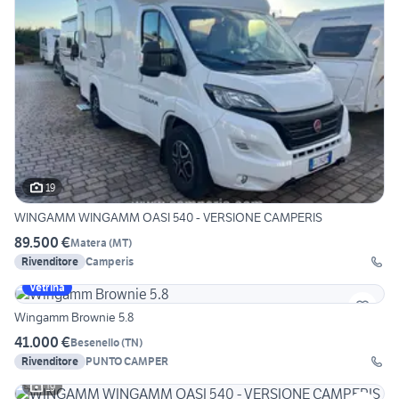
19
WINGAMM WINGAMM OASI 540 - VERSIONE CAMPERIS
89.500 €
Matera
(
MT
)
Rivenditore
Camperis
Vetrina
Wingamm Brownie 5.8
41.000 €
Besenello
(
TN
)
Rivenditore
PUNTO CAMPER
19